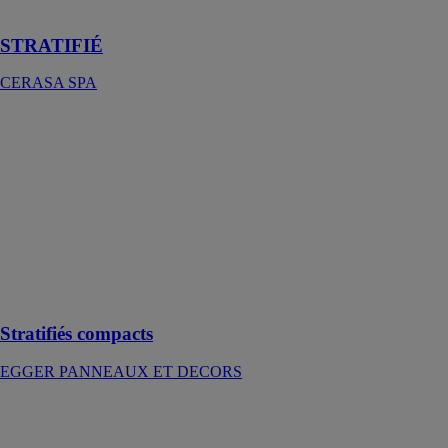
finition
STRATIFIÉ
CERASA SPA
Stratifiés
compacts
EGGER
PANNEAUX
ET DECORS
Stratifiés
compacts : Une
solution
élégante &
résistante
Stratifiés compacts
EGGER PANNEAUX ET DECORS
Stratos R6
SOPREMA
S.A.S.