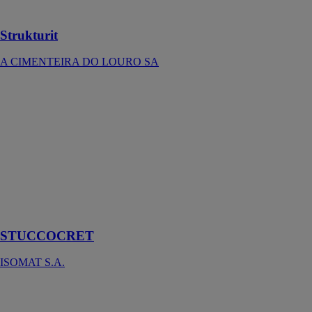
naturelles
Strukturit
A CIMENTEIRA DO LOURO SA
STUCCOCRET
ISOMAT S.A.
Enduit de
lissage à base
de ciment, à
grains ultra
fins, modifié
aux polymères
pour usage
intérieur
STUCCOCRET
ISOMAT S.A.
Styl’inov®
Profil N°1
STYL’INOV