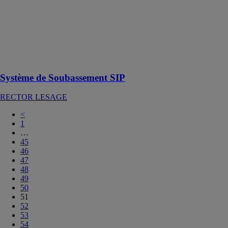
LESAGE
Solution
innovante pour
la réalisation de
soubassements
industrialisés
Système de Soubassement SIP
RECTOR LESAGE
<
1
…
45
46
47
48
49
50
51
52
53
54