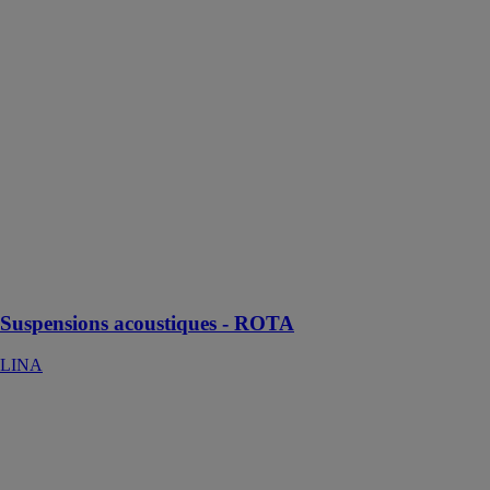
ROTA
LINA
ROTA est une
gamme de
suspensions
acoustiques
conçues pour
offrir à la fois
des
performances
acoustiques
élevées et une
esthétique
élégante
Suspensions acoustiques - ROTA
LINA
SUSPENTE
NT COURTE
ET LONGUE
FOURRURE
SPP | PAI