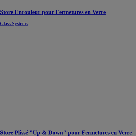
plus complexes
Store Enrouleur pour Fermetures en Verre
Glass Systems
Store Plissé
"Up & Down"
pour
Fermetures en
Verre
Glass Systems
Le Store Plissé
Up & Down
permet un
rangement
compact
lorsqu'il est
replié. Il filtre la
lumière tout en
réfléchissant les
rayons du soleil
Store Plissé "Up & Down" pour Fermetures en Verre