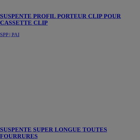
clip
SUSPENTE PROFIL PORTEUR CLIP POUR
CASSETTE CLIP
SPP | PAI
SUSPENTE
SUPER
LONGUE
TOUTES
FOURRURES
SPP | PAI
Suspente de
355 mm en
acier galvanisé
d'épaisseur
0,75 mm pour
tous types de
fourrures.
SUSPENTE SUPER LONGUE TOUTES
FOURRURES