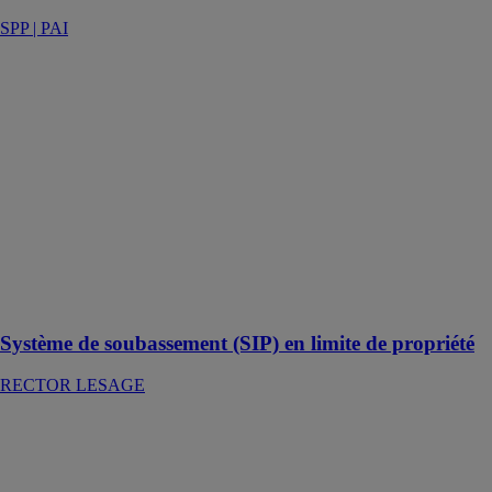
SPP | PAI
Système de
soubassement
(SIP) en limite
de propriété
RECTOR
LESAGE
La solution clé
en main pour
construire
sereinement en
limite de
propriété
Système de soubassement (SIP) en limite de propriété
RECTOR LESAGE
Système de
Soubassement
SIP
RECTOR