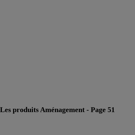
décoratifs
Confort
acoustique
Peinture
professionnelle
Eclairage
architectural
Placard - porte
intérieure -
agencement
Fabricant de
mobilier urbain
et éclairage
design
Fournisseur
marbre et pierre
Dallage piscine
et terrasse
Les produits Aménagement - Page 51
Stone cork