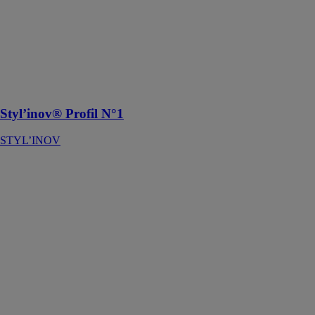
Profil n°1 pour
une qualité de
construction de
toiture durable
aux lignes
esthétiques
Styl’inov® Profil N°1
STYL’INOV
Styl’inov®
Profil n°3
STYL’INOV
Profil n°3 est
un profil de
couverture et
de façade pour
une qualité de
construction de
toiture durable
aux lignes
esthétiques