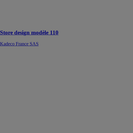
fonctionnelle,
s’intègre aux
espaces
extérieurs
Store design modèle 110
Kadeco France SAS
Store Enrouleur
pour
Fermetures en
Verre
Glass Systems
le Store
Enrouleur offre
une
configuration
flexible, allant
d'une
couverture
générale simple
à des options