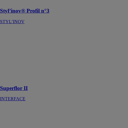
Styl’inov® Profil n°3
STYL’INOV
Superflor II
INTERFACE
Une dalle de
moquette à la
texture
aiguilletée et au
design
chaleureux et
familier
Superflor II
INTERFACE
SUPERGRUND
ISOMAT S.A.
Primaire de