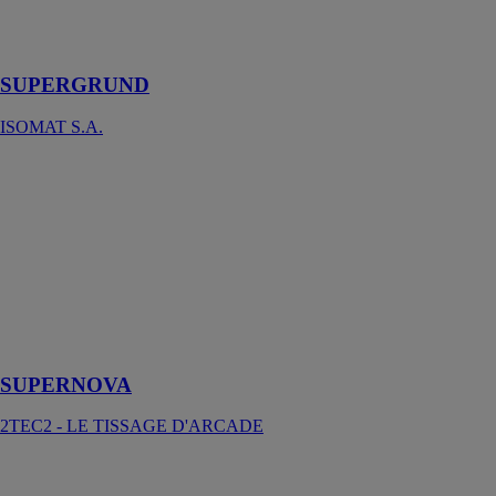
quartz pour
substrats lisses
et non poreux
SUPERGRUND
ISOMAT S.A.
SUPERNOVA
2TEC2 - LE
TISSAGE
D'ARCADE
Une ambiance
qui fera forte
impression sur
les occupants
de votre espace
SUPERNOVA
2TEC2 - LE TISSAGE D'ARCADE
Suspensions
acoustiques -