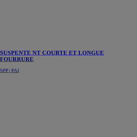
Suspente courte
de 80 mm pour
fourrure 17-47
en acier
galvanisé
d'épaisseur
0,75mm
SUSPENTE NT COURTE ET LONGUE
FOURRURE
SPP | PAI
SUSPENTE
PROFIL
PORTEUR
CLIP POUR
CASSETTE
CLIP
SPP | PAI
Attache de
suspension
pour porteur