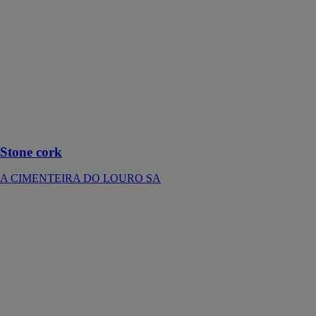
A
CIMENTEIRA
DO LOURO
SA
Le produit peut
présenter une
légère variation
de dimensions
et tonalité
Stone cork
A CIMENTEIRA DO LOURO SA
Store design
modèle 110
Kadeco France
SAS
Store design
modèle 110 est
une solution
d’ombrage,
esthétique et