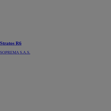
Stratos R6 est
un enrobé
bitumineux à
froid pour les
travaux neufs
ou en
rénovation
Stratos R6
SOPREMA S.A.S.
Strukturit
A
CIMENTEIRA
DO LOURO
SA
Margelle de
piscine
fabriquée à
partir des
granulats de
pierres