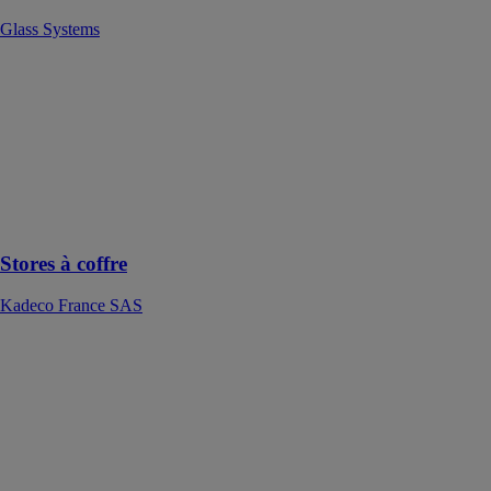
Glass Systems
Stores à coffre
Kadeco France
SAS
Ce store à
coffre offre une
protection
complète contre
les intempéries
Stores à coffre
Kadeco France SAS
STRATIFIÉ
CERASA SPA
Panneaux
revêtus avec
d’infinies
possibilités de
couleur et de