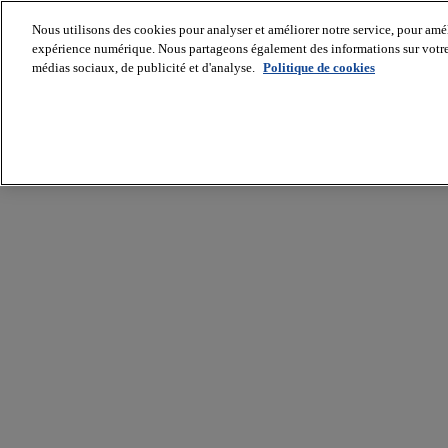
Nous utilisons des cookies pour analyser et améliorer notre service, pour améli
expérience numérique. Nous partageons également des informations sur votre u
médias sociaux, de publicité et d'analyse.
Politique de cookies
Batiradio
Articles
&
expertises
Construction
Tech,
IT,
start-
up
Génie
climatique
Gros
œuvre,
structure
et
enveloppe
Hors
site