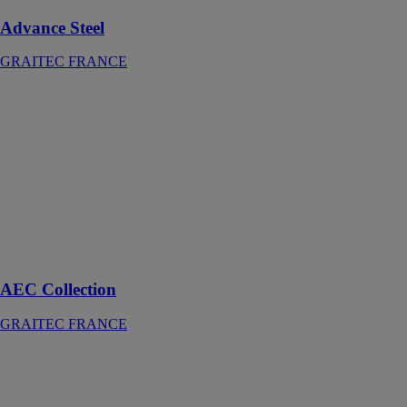
Advance Steel
GRAITEC FRANCE
AEC
Collection
GRAITEC
FRANCE
Des outils pour
réaliser des
projets
complets, de la
conception à la
construction
AEC Collection
GRAITEC FRANCE
Afix gestion de
projets
AFIX
FRANCE