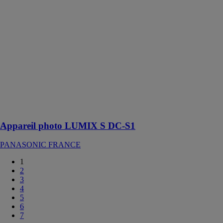
Appareil photo
LUMIX S DC-
S1
PANASONIC
FRANCE
La crème des
appareils
hybrides
Développez
votre passion
pour les photos
et les vidéos
Appareil photo LUMIX S DC-S1
PANASONIC FRANCE
1
2
3
4
5
6
7