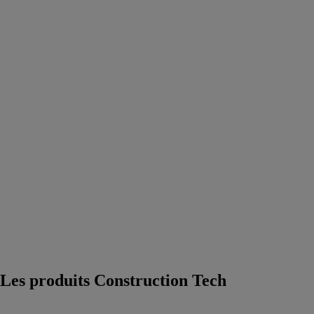
conception de
projet,
optimisation de
projets btp
Matériels et
technologies
pour la
productivité des
chantiers
Domotique &
Smart Home
Solutions smart
building &
smart city
Composants et
accessoires
électriques
Startup
construction et
BTP
Les produits Construction Tech