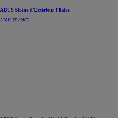
ABUS Sirène d'Extérieur Filaire
ABUS FRANCE
ABUS Smart
Security World
Caméra Wi-Fi
avec éclairage
ABUS
FRANCE
La caméra
d’éclairage
ABUS Smart
Security World
est utilisée pour
une
surveillance
efficace des
zones d’entrée
via
l’application