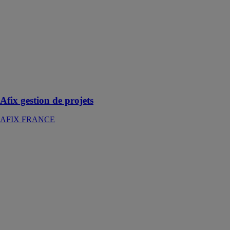
AFIX Group
vous
accompagne de
A à Z dans
votre projet,
tant pour la
vente que pour
la location
Afix gestion de projets
AFIX FRANCE
Afix livraisons
de stock
AFIX
FRANCE
Nos unités
logistiques
disposent d'un
stock
d'échafaudage
de 100 000 m²