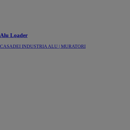
automatique
pour Alu
Ranger oneR,
oneR Pro,
VGroove
Alu Loader
CASADEI INDUSTRIA ALU | MURATORI
Alu Ranger
VGroove
CASADEI
INDUSTRIA
ALU |
MURATORI
Centre
d’usinage CNC
avec table
verticale à
haute
productivité
pour panneaux
architecturaux