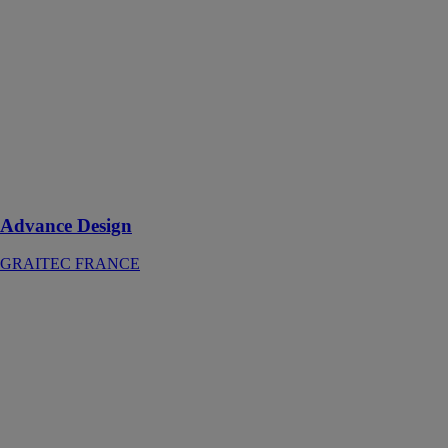
Advance
Design
GRAITEC
FRANCE
Aide les
ingénieurs
structure à
dimensionner et
optimiser leurs
projets
Advance Design
GRAITEC FRANCE
Advance Steel
GRAITEC
FRANCE
Un package
logiciel de
dessin de
structures en
acier