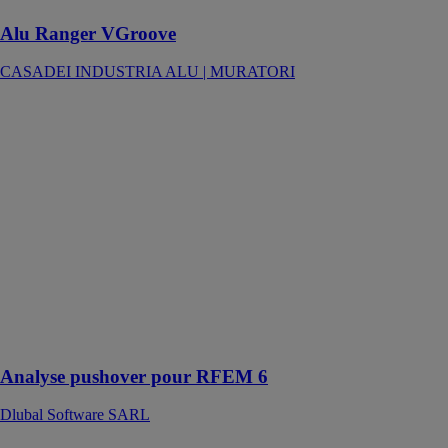
Alu Ranger VGroove
CASADEI INDUSTRIA ALU | MURATORI
Analyse
pushover pour
RFEM 6
Dlubal
Software
SARL
Pushover
permet
l'analyse de la
capacité de
déformation
des systèmes
non linéaires
Analyse pushover pour RFEM 6
Dlubal Software SARL