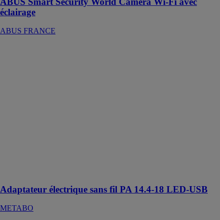
ABUS Smart Security World Caméra Wi-Fi avec
éclairage
ABUS FRANCE
Adaptateur
électrique sans
fil PA 14.4-18
LED-USB
METABO
Adaptateur
multifonctions
compact,
utilisable
comme station
de chargement,
comme source
d'énergie et
comme lampe
Adaptateur électrique sans fil PA 14.4-18 LED-USB
METABO