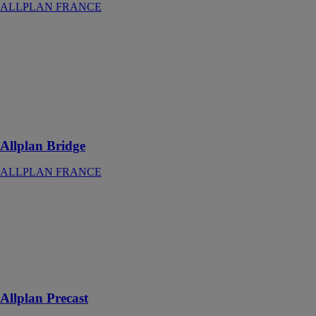
ALLPLAN FRANCE
Allplan Bridge
ALLPLAN
FRANCE
La solution
BIM adaptée à
la conception
de Ponts
Allplan Bridge
ALLPLAN FRANCE
Allplan Precast
ALLPLAN
FRANCE
La solution
adaptées aux
préfabriqués
Allplan Precast