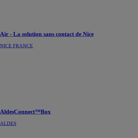
Commander
facilement ses
stores et volets
sans contact
Air - La solution sans contact de Nice
NICE FRANCE
AldesConnect™Box
ALDES
Un modem qui
offre la
possibilité de
gérer la qualité
de l'air intérieur
à distance
AldesConnect™Box
ALDES
Allplan 2023