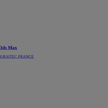
3ds Max
GRAITEC
FRANCE
Utilisez 3ds
MAX pour
partager vos
idées
3ds Max
GRAITEC FRANCE
ABUS Sirène
d'Extérieur
Filaire
ABUS
FRANCE
Sirène
d‘extérieur
robuste,
résistante aux
intempéries