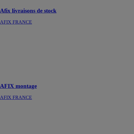
Afix livraisons de stock
AFIX FRANCE
AFIX montage
AFIX
FRANCE
Des services
professionnels
de (dé)montage
et d'inspection
d'échafaudages
AFIX montage
AFIX FRANCE
Air - La
solution sans
contact de Nice
NICE
FRANCE