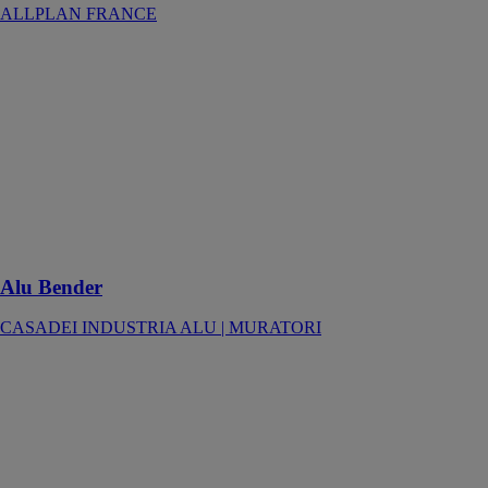
ALLPLAN FRANCE
Alu Bender
CASADEI
INDUSTRIA
ALU |
MURATORI
Machines
multifonction
pour le
traitement des
bords
Alu Bender
CASADEI INDUSTRIA ALU | MURATORI
Alu Loader
CASADEI
INDUSTRIA
ALU |
MURATORI
Chargeur