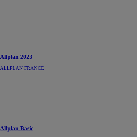
ALLPLAN
FRANCE
Une
constructibilité
optimale grâce
à des processus
parfaitement
intégrés
Allplan 2023
ALLPLAN FRANCE
Allplan Basic
ALLPLAN
FRANCE
Une révolution
de la CAO
pour le
bâtiment
Allplan Basic