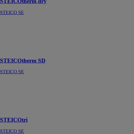
STEICOtherm dry
STEICO SE
STEICOtherm
SD
STEICO SE
Isolant
phonique
STEICOtherm SD
STEICO SE
STEICOtri
STEICO SE
Isolant pour
appui de
fenêtre
STEICOtri
STEICO SE