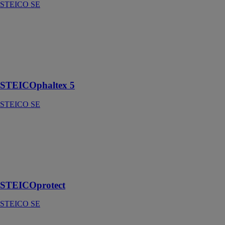
STEICO SE
STEICOphaltex
5
STEICO SE
Sous-couche
acoustique
STEICOphaltex 5
STEICO SE
STEICOprotect
STEICO SE
Panneau isolant
support
d‘enduit
STEICOprotect
STEICO SE
STEICOprotect