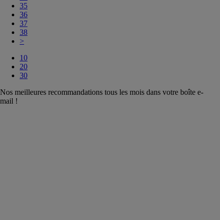
35
36
37
38
>
10
20
30
Nos meilleures recommandations tous les mois dans votre boîte e-
mail !