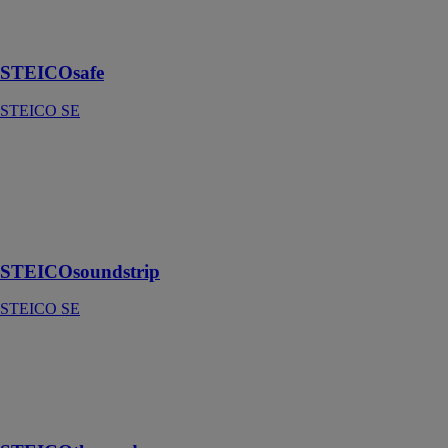
revêtement
brique
STEICOsafe
STEICO SE
STEICOsoundstrip
STEICO SE
Bandes
résilientes en
fibre de bois
STEICOsoundstrip
STEICO SE
STEICOtherm
dry
STEICO SE
Isolant rigide