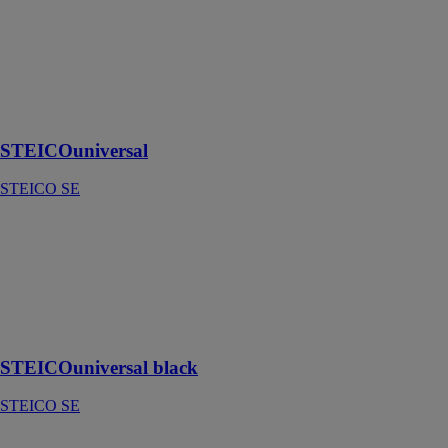
STEICOuniversal
STEICO SE
Panneau pare-
pluie, coupe-
vent
STEICOuniversal
STEICO SE
STEICOuniversal
black
STEICO SE
Panneau pare-
pluie pour
claire-voie
STEICOuniversal black
STEICO SE
STEICOuniversal