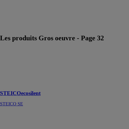
Végétalisation
Construction
Durable et
Economie
Circulaire
Les produits Gros oeuvre - Page 32
STEICOecosilent
STEICO SE
Sous-couche
acoustique
STEICOecosilent
STEICO SE
STEICOflex
036
STEICO SE