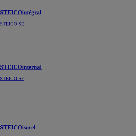
´enduit
STEICOintégral
STEICO SE
STEICOinternal
STEICO SE
Isolant intérieur
en fibre de bois
STEICOinternal
STEICO SE
STEICOisorel
STEICO SE
Panneau fibre
de bois
standard
STEICOisorel