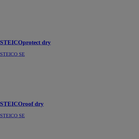
dry
STEICO SE
Panneau isolant
support
d'enduit
STEICOprotect dry
STEICO SE
STEICOroof
dry
STEICO SE
Isolant support
d'étanchéité
STEICOroof dry
STEICO SE
STEICOroof
dry – Isolant
fond de