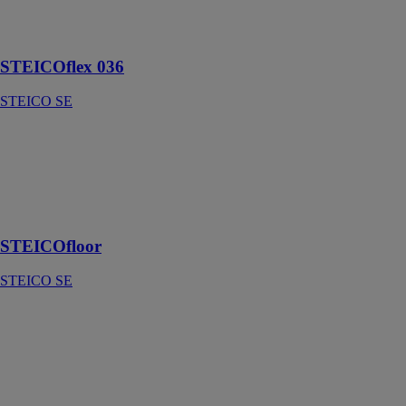
Laine isolante
semi-rigide
STEICOflex 036
STEICO SE
STEICOfloor
STEICO SE
Isolant sous
parquets
massifs
STEICOfloor
STEICO SE
STEICOintégral
STEICO SE
Panneau isolant
pare-pluie et
support d