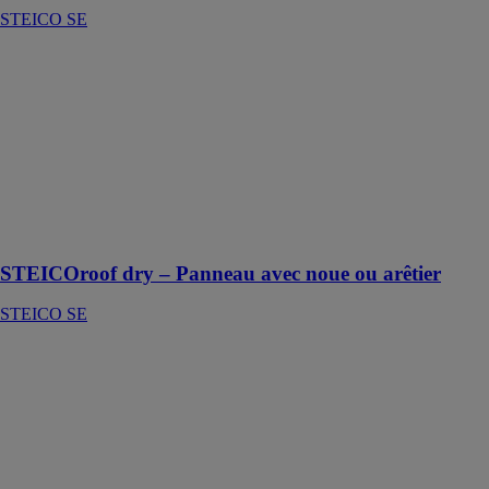
STEICO SE
STEICOroof
dry – Panneau
avec noue ou
arêtier
STEICO SE
Idéal pour
l‘isolation sous
étanchéité pour
toitures plates
STEICOroof dry – Panneau avec noue ou arêtier
STEICO SE
STEICOsafe
STEICO SE
Panneau pour
toiture à faible
pente et pour
utilisation
derrière