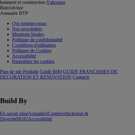
batiment et construction
S'abonner
BatiAdvisor
Annuaire BTP
Qui sommes-nous
Nos newsletters
Mentions légales
Politique de confidentialité
Conditions d'utilisation
Politique de Cookies
Accessibilité
Paramétrer les cookies
Plan de site Produits
Guide BIM
GUIDE FRANCHISES DE
DECORATION ET RENOVATION
Contacts
Build By
En savoir plus
|
Actualités
|
Carrières
|
Inclusion &
Diversité
|
RSE
|
Accessibilité