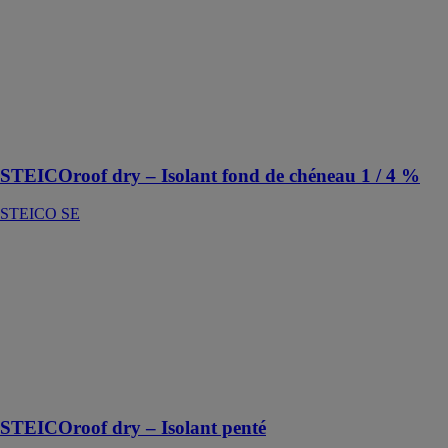
chéneau 1 / 4
%
STEICO SE
Idéal pour
l‘isolation sous
étanchéité pour
toitures plates
STEICOroof dry – Isolant fond de chéneau 1 / 4 %
STEICO SE
STEICOroof
dry – Isolant
penté
STEICO SE
Idéal pour
l‘isolation sous
étanchéité pour
toitures plates
STEICOroof dry – Isolant penté