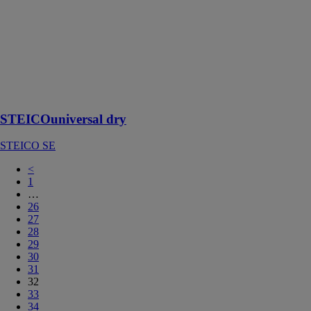
dry
STEICO SE
Panneaux pare-
pluie pour murs
et toitures pour
le neuf et la
rénovation
STEICOuniversal dry
STEICO SE
<
1
…
26
27
28
29
30
31
32
33
34