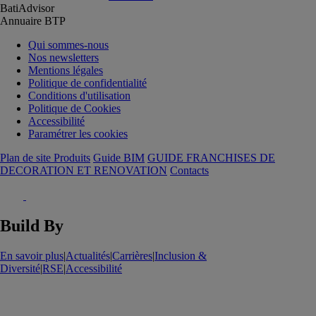
BatiAdvisor
Annuaire BTP
Qui sommes-nous
Nos newsletters
Mentions légales
Politique de confidentialité
Conditions d'utilisation
Politique de Cookies
Accessibilité
Paramétrer les cookies
Plan de site Produits
Guide BIM
GUIDE FRANCHISES DE
DECORATION ET RENOVATION
Contacts
Build By
En savoir plus
|
Actualités
|
Carrières
|
Inclusion &
Diversité
|
RSE
|
Accessibilité