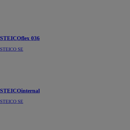
STEICOflex
036
STEICO SE
Laine isolante
semi-rigide
STEICOflex 036
STEICO SE
STEICOinternal
STEICO SE
Isolant intérieur
en fibre de bois
STEICOinternal
STEICO SE
STEICOecosilent
STEICO SE
Sous-couche