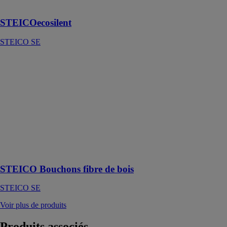
acoustique
STEICOecosilent
STEICO SE
STEICO
Bouchons fibre
de bois
STEICO SE
Bouchons pour
refermer les
ouvertures
après
insufflation ou
vissage
STEICO Bouchons fibre de bois
STEICO SE
Voir plus de produits
Produits
associés