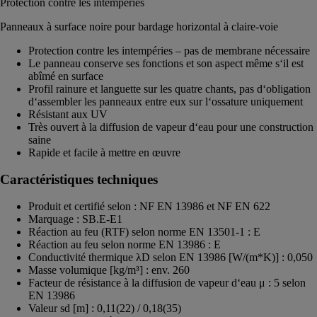
Protection contre les intempéries
Panneaux à surface noire pour bardage horizontal à claire-voie
Protection contre les intempéries – pas de membrane nécessaire
Le panneau conserve ses fonctions et son aspect même s‘il est
abîmé en surface
Profil rainure et languette sur les quatre chants, pas d‘obligation
d‘assembler les panneaux entre eux sur l‘ossature uniquement
Résistant aux UV
Très ouvert à la diffusion de vapeur d‘eau pour une construction
saine
Rapide et facile à mettre en œuvre
Caractéristiques techniques
Produit et certifié selon : NF EN 13986 et NF EN 622
Marquage : SB.E-E1
Réaction au feu (RTF) selon norme EN 13501-1 : E
Réaction au feu selon norme EN 13986 : E
Conductivité thermique λD selon EN 13986 [W/(m*K)] : 0,050
Masse volumique [kg/m³] : env. 260
Facteur de résistance à la diffusion de vapeur d‘eau μ : 5 selon
EN 13986
Valeur sd [m] : 0,11(22) / 0,18(35)