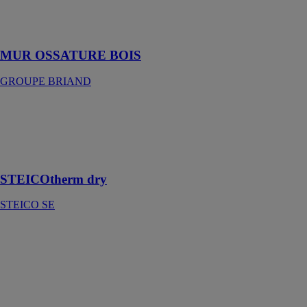
réalisation de
Mur Ossature
Bois
MUR OSSATURE BOIS
GROUPE BRIAND
STEICOtherm
dry
STEICO SE
Isolant rigide
STEICOtherm dry
STEICO SE
Escaliers en
bois
DOXAR
GRUP SRL
Les escaliers
intérieurs en