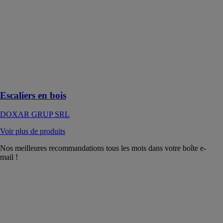
bois fabriqués
allient design
unique et
fonctionnalité,
devenant des
pièces
maîtresses dans
tout espace
intérieur
Escaliers en bois
DOXAR GRUP SRL
Voir plus de produits
Nos meilleures recommandations tous les mois dans votre boîte e-
mail !