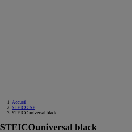
Equipements
salle
de
bain
Douche
Matériaux
salle
de
bain
Meuble
salle
de
bain
Robinetterie
Techniques
sanitaires
Accueil
STEICO SE
STEICOuniversal black
STEICOuniversal black