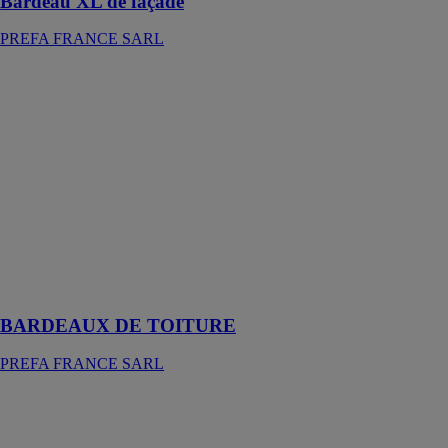
Bardeau XL de façade
PREFA FRANCE SARL
BARDEAUX
DE TOITURE
PREFA
FRANCE
SARL
Des éléments
de toiture très
polyvalents qui
conviennent à
des structures
modernes et
classiques
BARDEAUX DE TOITURE
PREFA FRANCE SARL
Baumit
CréativTop
BAUMIT SAS