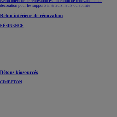
Béton intérieur de rénovation est un enduit de rénovation et de
décoration pour les supports intérieurs neufs ou abimés
Béton intérieur de rénovation
RÉSINENCE
Bétons
biosourcés
CIMBETON
Composants,
formulations et
usages
Bétons biosourcés
CIMBETON
bgv'3+
bio'bric, par
Bouyer Leroux
La bgv'3+ est
la meilleure