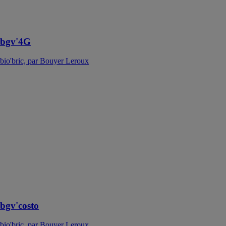
des
professionnels
de la RE2020
bgv'4G
bio'bric, par Bouyer Leroux
bgv'costo
bio'bric, par
Bouyer Leroux
La brique
bgv'costo
constitue l'offre
performante
RE 2020 pour
les bâtiments
collectifs de
2ème et 3ème
familles
bgv'costo
bio'bric, par Bouyer Leroux