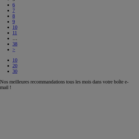
6
7
8
9
10
11
…
38
>
10
20
30
Nos meilleures recommandations tous les mois dans votre boîte e-
mail !