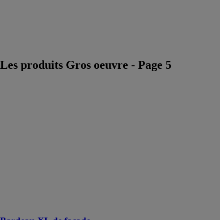
Végétalisation
Construction
Durable et
Economie
Circulaire
Les produits Gros oeuvre - Page 5
Bardeau XL de
façade
PREFA
FRANCE
SARL
Des bardeaux
parfait pour
réaliser des
surfaces de
façade
marquées