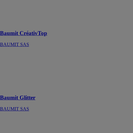
Enduit
modelable
renforcé au
siloxane
Baumit CréativTop
BAUMIT SAS
Baumit Glitter
BAUMIT SAS
Peinture de
façade créative,
revêtement à
effet pailleté
Baumit Glitter
BAUMIT SAS
Baumit
Metallic
BAUMIT SAS