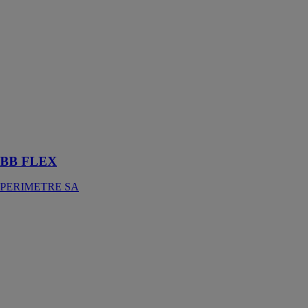
BB FLEX
PERIMETRE
SA
BB FLEX est
un cordon
isolant flexible
à base de
polyuréthane et
d’adjuvants
acryliques
BB FLEX
PERIMETRE SA
BCP Heat
Pump
SOLIMPEKS
ENERJI
BCP Heat
Pump conçue
pour la
production