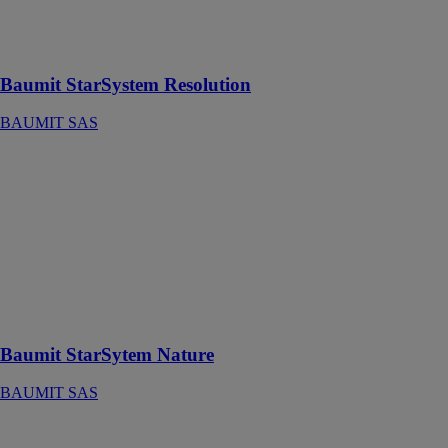
d’Isolation
Thermique par
l’Extérieur
Baumit StarSystem Resolution
BAUMIT SAS
Baumit
StarSytem
Nature
BAUMIT SAS
L'alternative
écologique
pour une
construction
naturelle
Baumit StarSytem Nature
BAUMIT SAS
Baumit
StarTrack Red