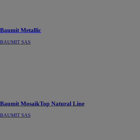
Grande
durabilité des
teintes
Baumit Metallic
BAUMIT SAS
Baumit
MosaikTop
Natural Line
BAUMIT SAS
Enduit de
granulats de
marbre
Baumit MosaikTop Natural Line
BAUMIT SAS
Baumit open
BAUMIT SAS