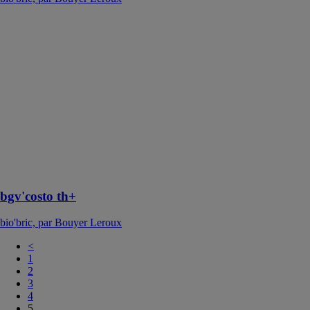
bgv'costo th+
bio'bric, par
Bouyer Leroux
La brique
bgv'costo th+
constitue l'offre
performante
RE2020 pour
les bâtiments
collectifs de
2ème et 3ème
familles
bgv'costo th+
bio'bric, par Bouyer Leroux
<
1
2
3
4
5