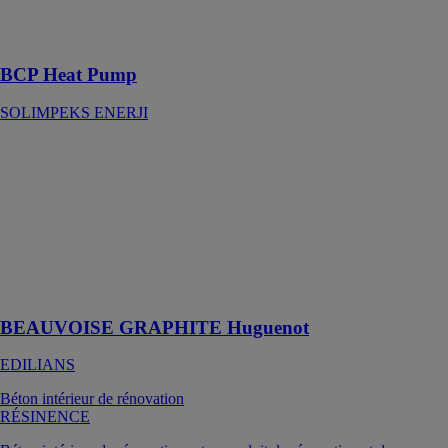
d'eau chaude
sanitaire
BCP Heat Pump
SOLIMPEKS ENERJI
BEAUVOISE
GRAPHITE
Huguenot
EDILIANS
Tuile à
emboîtement
petit moule à
pureau plat
BEAUVOISE GRAPHITE Huguenot
EDILIANS
Béton intérieur de rénovation
RÉSINENCE