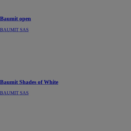
Technologie
open unique
Baumit open
BAUMIT SAS
Baumit Shades
of White
BAUMIT SAS
Apporter de
l'élégance à vos
projets
Baumit Shades of White
BAUMIT SAS
Baumit
StarSystem
Resolution
BAUMIT SAS
Système