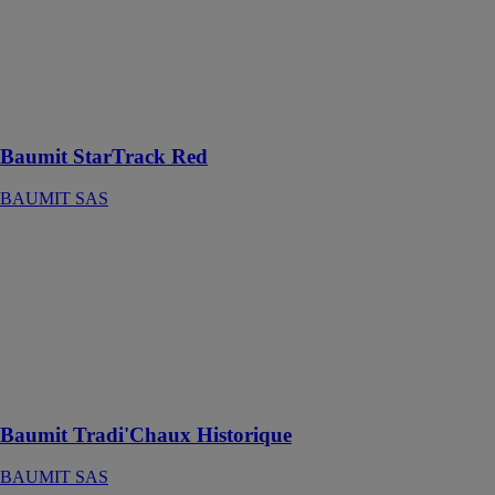
BAUMIT SAS
La première
cheville qui ne
traverse pas
l’isolant
Baumit StarTrack Red
BAUMIT SAS
Baumit
Tradi'Chaux
Historique
BAUMIT SAS
Mortier à chaux
spécial
bâtiment
historique
Baumit Tradi'Chaux Historique
BAUMIT SAS