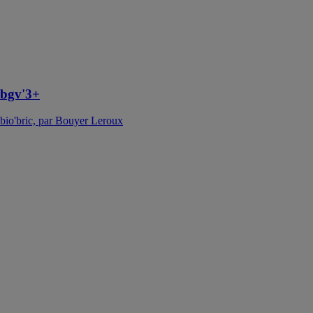
solution rapport
qualité-prix.
Elle est rectifiée
et montée au
mortier joint
mince
bgv'3+
bio'bric, par Bouyer Leroux
bgv'4G
bio'bric, par
Bouyer Leroux
La bgv'4G est
la solution
thermico-
économique.
Son format et
sa résistance
thermique
répondent
parfaitement
aux exigences