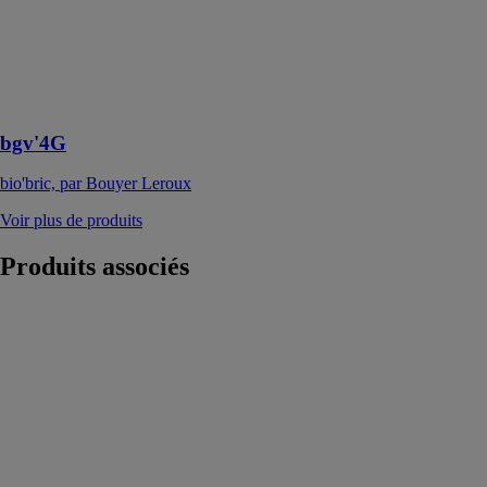
répondent
parfaitement
aux exigences
des
professionnels
de la RE2020
bgv'4G
bio'bric, par Bouyer Leroux
Voir plus de produits
Produits
associés
Etrier à queue
d'aronde
Aluminium
ETB
SIMPSON
STRONG TIE
Assemblage
traditionnel à
queue d‘aronde