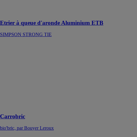
sans ses
inconvénients
Etrier à queue d'aronde Aluminium ETB
SIMPSON STRONG TIE
Carrobric
bio'bric, par
Bouyer Leroux
Le carrobric est
un carreau de
terre cuite de
grande
dimension
conçu pour
bâtir des
cloisons sèches
Carrobric
bio'bric, par Bouyer Leroux