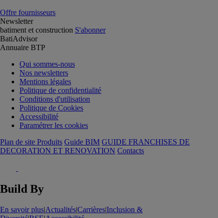
Offre fournisseurs
Newsletter
batiment et construction
S'abonner
BatiAdvisor
Annuaire BTP
Qui sommes-nous
Nos newsletters
Mentions légales
Politique de confidentialité
Conditions d'utilisation
Politique de Cookies
Accessibilité
Paramétrer les cookies
Plan de site Produits
Guide BIM
GUIDE FRANCHISES DE
DECORATION ET RENOVATION
Contacts
Build By
En savoir plus
|
Actualités
|
Carrières
|
Inclusion &