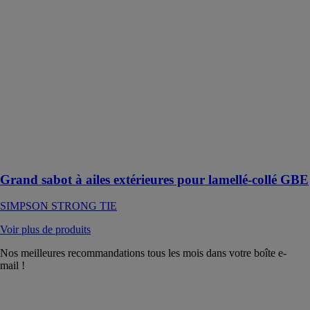
ailes extérieures
pour lamellé-
collé GBE
SIMPSON
STRONG TIE
Les grands
sabots GBE ont
été
spécifiquement
développés
pour le lamellé-
collé
Grand sabot à ailes extérieures pour lamellé-collé GBE
SIMPSON STRONG TIE
Voir plus de produits
Nos meilleures recommandations tous les mois dans votre boîte e-
mail !