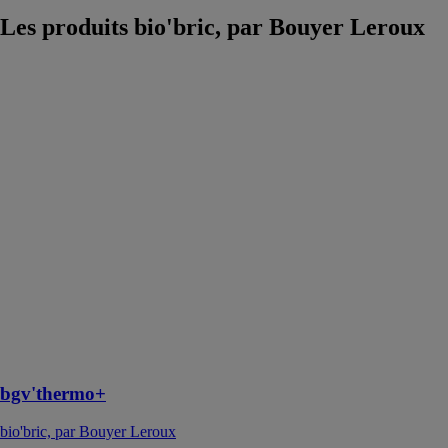
Les produits
bio'bric, par Bouyer Leroux
bgv'thermo+
bio'bric, par
Bouyer Leroux
La
bgv'thermo+
constitue l'offre
premium
bio'bric. Sa
haute
performance
thermique
permet
d'atteindre plus
facilement les
exigences de la
RE2020
bgv'thermo+
bio'bric, par Bouyer Leroux