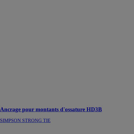
Ancrage pour
montants
d'ossature
HD3B
SIMPSON
STRONG TIE
L'ancrage
HD3B est
utilisé pour
transférer les
efforts de
traction à
travers les
planchers, pour
ancrer les
pannes à la
maçonnerie ou
au béton
Ancrage pour montants d'ossature HD3B
SIMPSON STRONG TIE
Grand sabot à