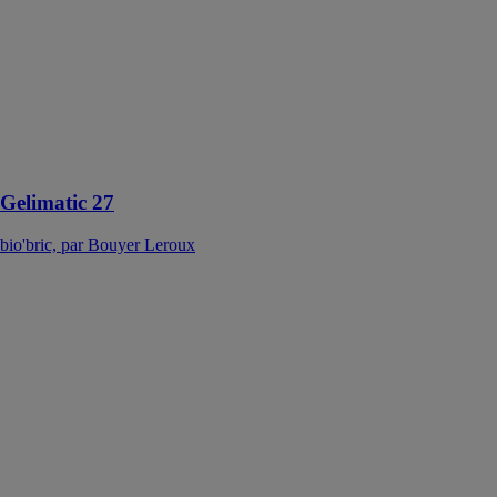
apporte une
solution
compétitive
pour les primo-
accédants. Elle
est montée au
mortier
traditionnel
Gelimatic 27
bio'bric, par Bouyer Leroux
bgv'4G
bio'bric, par
Bouyer Leroux
La bgv'4G est
la solution
thermico-
économique.
Son format et
sa résistance
thermique