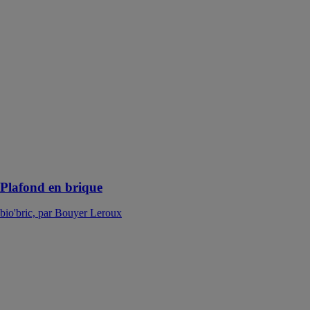
Plafond en
brique
bio'bric, par
Bouyer Leroux
Les plafonds
suspendus sont
formés par la
juxtaposition
d’éléments de
terre cuite
posés à joints
croisés
Plafond en brique
bio'bric, par Bouyer Leroux
Gelimatic 27
bio'bric, par
Bouyer Leroux
Légère et
rapide à la mise
en œuvre, elle