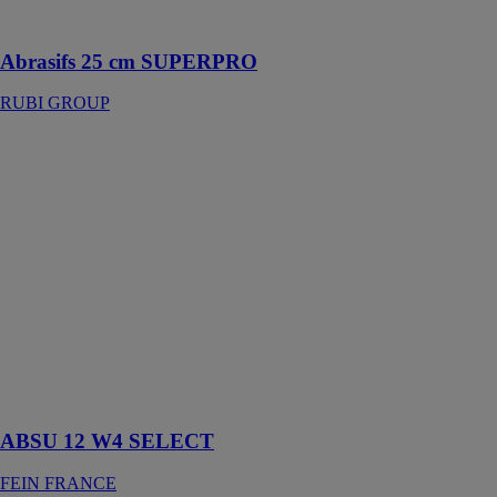
revêtement
Abrasifs 25 cm SUPERPRO
RUBI GROUP
ABSU 12 W4
SELECT
FEIN
FRANCE
Visseuse sans
fil dotée d'un
moteur puissant
et résistant,
équipée d'une
protection
contre la
surchauffe et la
surcharge
ABSU 12 W4 SELECT
FEIN FRANCE