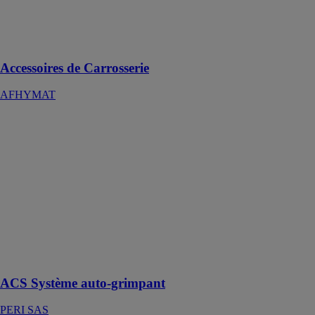
répond à vos
besoins de la
petite à la
grande série
Accessoires de Carrosserie
AFHYMAT
ACS Système
auto-grimpant
PERI SAS
Système auto-
grimpant ACS-
R avec chariot
et coffrage
ouvert en tête
pour simplifier
la mise en place
du ferraillage
ACS Système auto-grimpant
PERI SAS