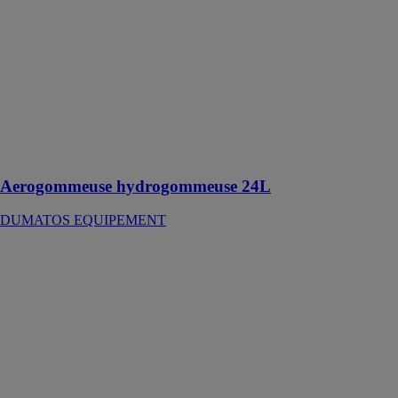
Cette
aerogommeuse
hydrogommeuse
permet le
décapage sans
détériorations
du support et
avec un
minimum de
poussière
Aerogommeuse hydrogommeuse 24L
DUMATOS EQUIPEMENT
Aérogommeuse
TOPOLINO
18
ACF AIR
COMPRIME
FRANCAIS
Aérogommeuse
professionnelle
pour