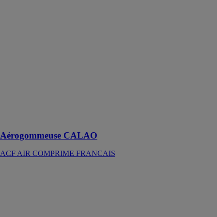
Aérogommeuse
CALAO
ACF AIR
COMPRIME
FRANCAIS
Aérogommeuse
pour travaux
d’aérogommage
et
d’hydrogommage
à fort
rendement
Aérogommeuse CALAO
ACF AIR COMPRIME FRANCAIS
Aerogommeuse
hydrogommeuse
24L
DUMATOS
EQUIPEMENT