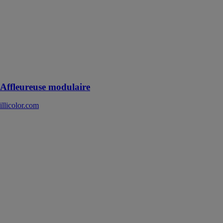
idéal pour le
fraisage des
bords, des
angles, des
couvre-chants,
des rainures et
bien plus
encore
Affleureuse modulaire
illicolor.com
Affleureuse
OFK 700 EQ-
Plus
FESTOOL
FRANCE
L'affleureuse
OFK 700
précise et facile
à utiliser offre
une variété de
travaux de