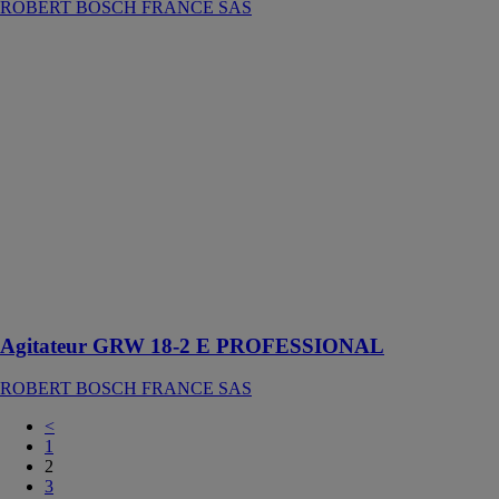
ROBERT BOSCH FRANCE SAS
Agitateur GRW
18-2 E
PROFESSIONAL
ROBERT
BOSCH
FRANCE SAS
Cet outil
électroportatif
est conçu pour
mélanger
jusqu’à 80 kg
de plâtre, béton
ou peinture
Agitateur GRW 18-2 E PROFESSIONAL
ROBERT BOSCH FRANCE SAS
<
1
2
3