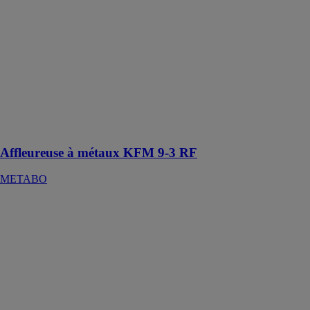
9-3 RF
METABO
Affleureuse à
métaux
compacte pour
chanfreins de
45° et rayons
de 2 à 3 mm
sur les arêtes
visibles
Affleureuse à métaux KFM 9-3 RF
METABO
Affleureuse à
métaux
KFMPB 15-10
F
METABO
Affleureuse à
métaux pour
hauteurs de