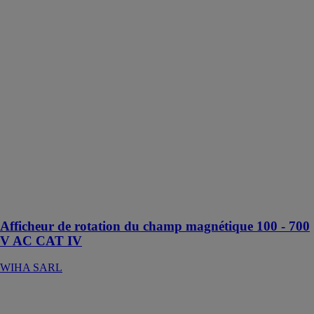
Afficheur de
rotation du
champ
magnétique
100 - 700 V
AC CAT IV
WIHA SARL
Le sens de
rotation et les
phases sous
tension sont
indiqués de
manière fiable
par indicateur
LED
Afficheur de rotation du champ magnétique 100 - 700
V AC CAT IV
WIHA SARL
Affleureuse à
métaux KFM