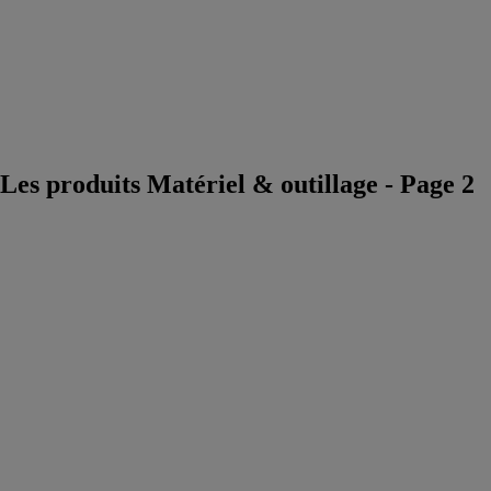
Véhicule de
chantier &
engin mobile
btp
Instrument
de mesure et
outil de
contrôle
Les produits Matériel & outillage - Page 2
Abrasifs 25 cm
SUPERPRO
RUBI GROUP
Talonnette pour
lisser et niveler,
pour le
nettoyage de
surfaces en
céramique et
d'autres
matériaux de