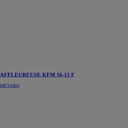
AFFLEUREUSE
KFM 16-15 F
METABO
Affleureuse à
métaux pour
hauteurs de
chanfrein
jusqu'à 15 mm
pour la
préparation des
cordons de
soudure
AFFLEUREUSE KFM 16-15 F
METABO
Affleureuse
modulaire
illicolor.com
Un outil
modulable et
polyvalent,