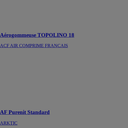
aérogommage
de précision :
bois, statuaire,
graffiti, poutres,
lasure…
Aérogommeuse TOPOLINO 18
ACF AIR COMPRIME FRANCAIS
AF Purenit
Standard
ARKTIC
Les appuis de
fenêtre AF
Purenit
Standard sont
idéaux pour la
rénovation
AF Purenit Standard
ARKTIC