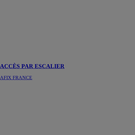
ACCÈS PAR
ESCALIER
AFIX
FRANCE
Accès par
escalier dans le
cas de travaux
publics et
d'infrastructure
ACCÈS PAR ESCALIER
AFIX FRANCE
Accessoires de
Carrosserie
AFHYMAT
Besoin
d’accessoires
de carrosserie ?
Le constructeur
AFHYMAT