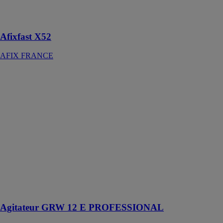
fortement
chargées
Afixfast X52
AFIX FRANCE
Agitateur GRW
12 E
PROFESSIONAL
ROBERT
BOSCH
FRANCE SAS
Cet outil
électroportatif
est conçu pour
mélanger
jusqu’à 50 kg
de plâtre ou
peinture
Agitateur GRW 12 E PROFESSIONAL