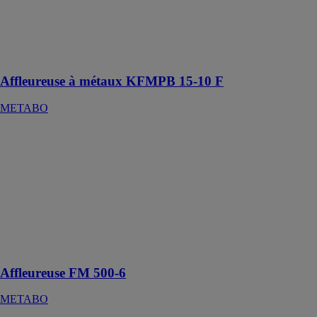
chanfrein
jusqu'à 10 mm
pour la
préparation des
cordons
Affleureuse à métaux KFMPB 15-10 F
METABO
Affleureuse
FM 500-6
METABO
Affleureuse
légère et
compacte pour
le fraisage de
profils, rognage
et rainurage
Affleureuse FM 500-6
METABO