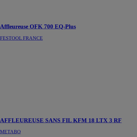
fraisage de
chants et de
surfaces
Affleureuse OFK 700 EQ-Plus
FESTOOL FRANCE
AFFLEUREUSE
SANS FIL
KFM 18 LTX
3 RF
METABO
L'affleureuse à
métaux sans fil
la plus
performante du
monde pour
des chanfreins
AFFLEUREUSE SANS FIL KFM 18 LTX 3 RF
METABO