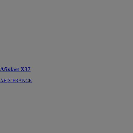
Afixfast X37
AFIX
FRANCE
Parfaitement
adapté aux
constructions
d'échafaudages
simples avec
une charge de
poids standard
Afixfast X37
AFIX FRANCE
Afixfast X52
AFIX
FRANCE
Conviennent
parfaitement
aux
constructions
d'échafaudages