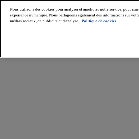
Nous utilisons des cookies pour analyser et améliorer notre service, pour améli
expérience numérique. Nous partageons également des informations sur votre u
médias sociaux, de publicité et d'analyse.
Politique de cookies
Batiradio
Articles
&
expertises
Construction
Tech,
IT,
start-
up
Génie
climatique
Gros
œuvre,
structure
et
enveloppe
Hors
site