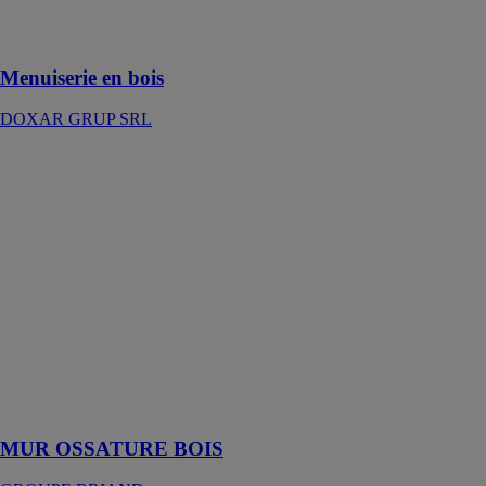
chaleureux et
naturel
Menuiserie en bois
DOXAR GRUP SRL
MUR
OSSATURE
BOIS
GROUPE
BRIAND
le pôle bois du
Groupe
BRIAND
assure
également la
réalisation de
Mur Ossature
Bois
MUR OSSATURE BOIS