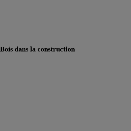
Biodiversité
Urbaine et
Végétalisation
Construction
Durable et
Economie
Circulaire
Bois dans la construction
Éclairage
TREX
COMPANY
INC
Avec
l’éclairage
adéquat, vous
pouvez rendre
attractif un
espace
extérieur qui