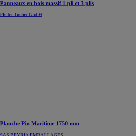
Panneaux en bois massif 1 pli et 3 plis
Pfeifer Timber GmbH
Planche Pin
Maritime 1750
mm
SAS BEYRIA
EMBALLAGES
Le Panneau
Beyria
Emballages
100% Pin
Maritime est
conçu pour
offrir une
grande
robustesse et
une résistance
exceptionnelle
Planche Pin Maritime 1750 mm
SAS BEYRIA EMBALLAGES