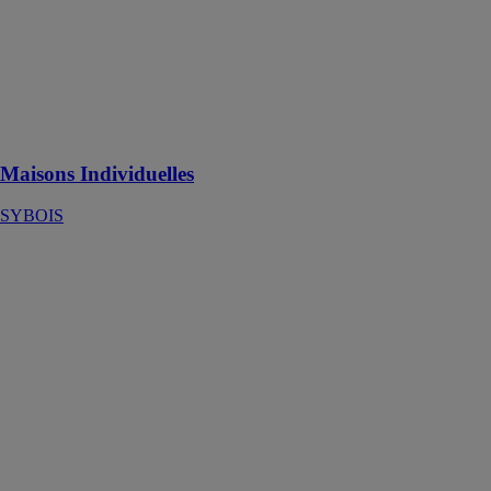
Maisons
Individuelles
SYBOIS
Des murs
SYbois qui
respirent
Maisons Individuelles
SYBOIS
Menuiserie en
bois
DOXAR
GRUP SRL
La menuiserie
en bois est
durable,
respectueuse de
l'environnement
et donne à
votre maison
un aspect