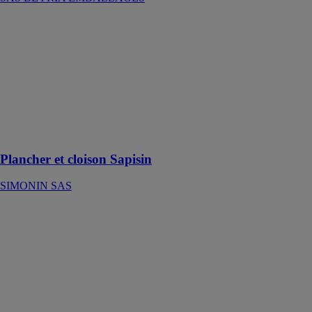
Plancher et
cloison Sapisin
SIMONIN
SAS
La solution
complète pour
planchers,
plafonds et
cloisons
Plancher et cloison Sapisin
SIMONIN SAS
REFLEXBOND
XL
WINCO
TECHNOLOGIES
Bande adhésive
aluminium
renforcée.