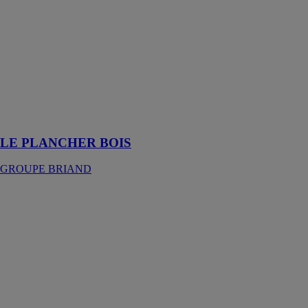
LE
PLANCHER
BOIS
GROUPE
BRIAND
Un élément
structurel
important
LE PLANCHER BOIS
GROUPE BRIAND
Madrier
Coupe-feu
Dalfeu©
SIMONIN
SAS
Le seul madrier
plein coupe-feu
dans la masse,
aux joints et sur