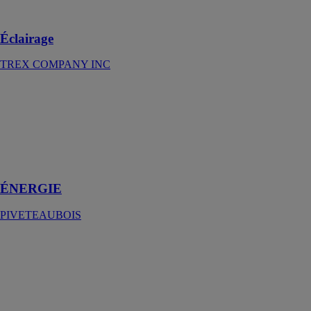
était invisible
Éclairage
TREX COMPANY INC
ÉNERGIE
PIVETEAUBOIS
Issue de
motivations
écologiques et
économiques
ÉNERGIE
PIVETEAUBOIS
Foyers de
jardin en bois
DOXAR
GRUP SRL
Passez votre