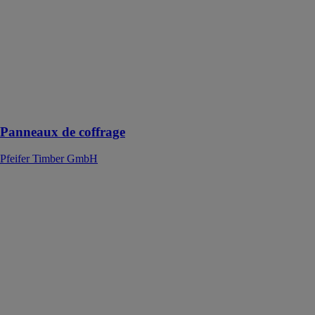
Panneaux de
coffrage
Pfeifer Timber
GmbH
Une large
gamme de
produits pour
un vaste choix
Panneaux de coffrage
Pfeifer Timber GmbH
Panneaux en
bois massif 1
pli et 3 plis
Pfeifer Timber
GmbH
Un produit
avec des
fonctionnalités
polyvalentes