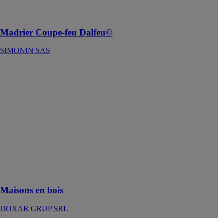
la périphérie du
plancher !
Madrier Coupe-feu Dalfeu©
SIMONIN SAS
Maisons en
bois
DOXAR
GRUP SRL
Des maisons en
bois sur
mesure,
construites dans
un délai très
court et à un
prix
avantageux
Maisons en bois
DOXAR GRUP SRL