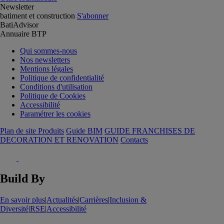
Newsletter
batiment et construction
S'abonner
BatiAdvisor
Annuaire BTP
Qui sommes-nous
Nos newsletters
Mentions légales
Politique de confidentialité
Conditions d'utilisation
Politique de Cookies
Accessibilité
Paramétrer les cookies
Plan de site Produits
Guide BIM
GUIDE FRANCHISES DE
DECORATION ET RENOVATION
Contacts
Build By
En savoir plus
|
Actualités
|
Carrières
|
Inclusion &
Diversité
|
RSE
|
Accessibilité