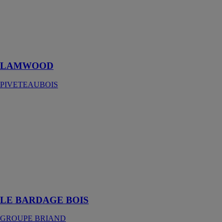
LAMWOOD
PIVETEAUBOIS
Demandez
l’impossible au
bois
LAMWOOD
PIVETEAUBOIS
LE
BARDAGE
BOIS
GROUPE
BRIAND
Une finition qui
allie
performance et
esthétisme
LE BARDAGE BOIS
GROUPE BRIAND