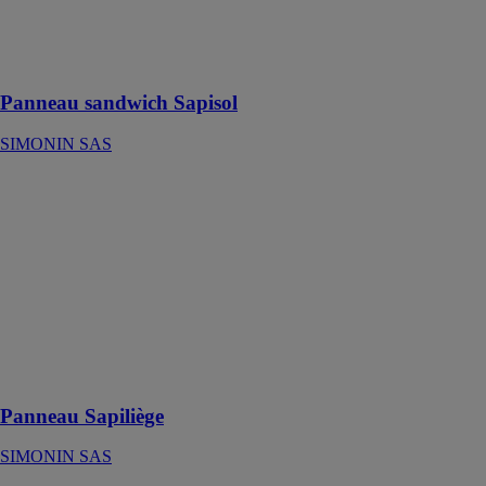
deux parements
bois et d'une
âme en
polystyrène
Panneau sandwich Sapisol
SIMONIN SAS
Panneau
Sapiliège
SIMONIN
SAS
Sapiliège®
vous permet
d'obtenir un
plancher et un
plafond en une
seule opération
Panneau Sapiliège
SIMONIN SAS