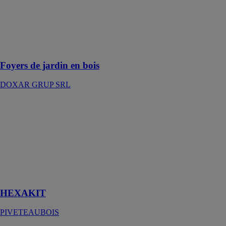
temps libre
dans un gazebo
en bois au
design
classique ou
personnalisé
Foyers de jardin en bois
DOXAR GRUP SRL
HEXAKIT
PIVETEAUBOIS
Un nouveau
concept de clt
standard pour
la construction
ou la
rénovation
HEXAKIT
PIVETEAUBOIS