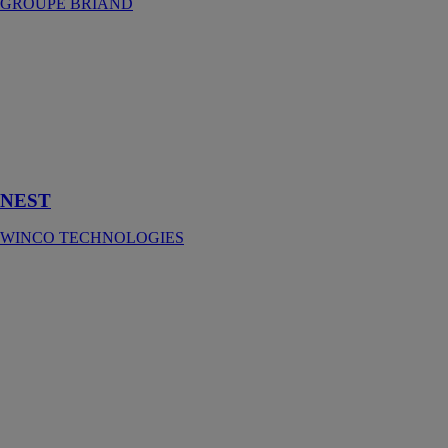
GROUPE BRIAND
NEST
WINCO
TECHNOLOGIES
Écran pare-
vapeur isolant
incombustible
haute densité.
NEST
WINCO TECHNOLOGIES
Panneau
sandwich
Sapisol
SIMONIN
SAS
Sapisol® : un
panneau
sandwich
composé de