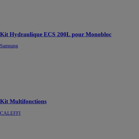
Samsung
Intégration
parfaite dans
tous les espaces
Kit Hydraulique ECS 200L pour Monobloc
Samsung
Kit
Multifonctions
CALEFFI
Pour bouclage
Eau Chaude
Sanitaire
Kit Multifonctions
CALEFFI
KLISTA +
HTE C 24
JA131