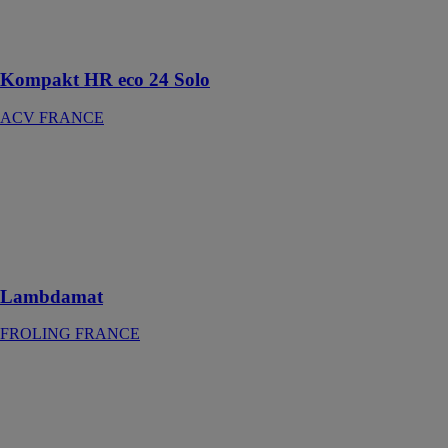
murales gaz à
condensation
haut rendement
Kompakt HR eco 24 Solo
ACV FRANCE
Lambdamat
FROLING
FRANCE
Chaudière a
bois déchiqueté
pour l’industrie
Lambdamat
FROLING FRANCE
Lignum NG
DOMUSA
Chaudière bois
à gazéification