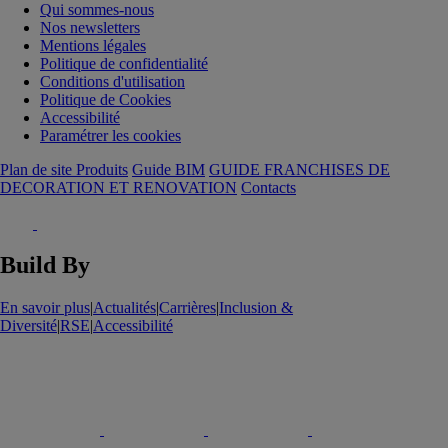
Qui sommes-nous
Nos newsletters
Mentions légales
Politique de confidentialité
Conditions d'utilisation
Politique de Cookies
Accessibilité
Paramétrer les cookies
Plan de site Produits
Guide BIM
GUIDE FRANCHISES DE
DECORATION ET RENOVATION
Contacts
Build By
En savoir plus
|
Actualités
|
Carrières
|
Inclusion &
Diversité
|
RSE
|
Accessibilité