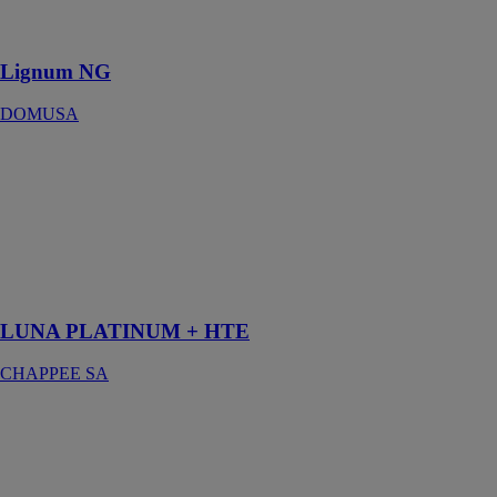
à flamme
inversée
Lignum NG
DOMUSA
LUNA
PLATINUM +
HTE
CHAPPEE SA
Tout une
gamme de
performance
LUNA PLATINUM + HTE
CHAPPEE SA
LUNA ST
BLUE
CHAPPEE SA
Luna ST Blue