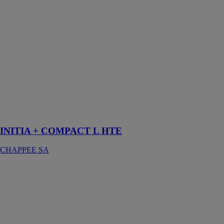
Initia +
Compact L
HTE est la
seule chaudière
murale
compacte
disposant de
corps
hydrauliques
entièrement en
laiton, gage de
fiabilité
INITIA + COMPACT L HTE
CHAPPEE SA
INITIA + HTE
CHAPPEE SA
Initia + HTE,
se distingue par
des
performances