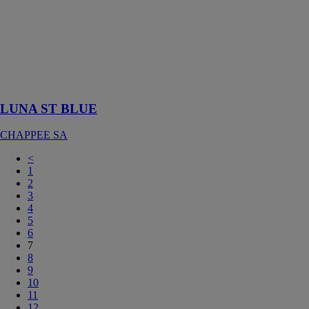
est la solution
gaz standard ou
basse
température à
faibles
émissions de
NOx
LUNA ST BLUE
CHAPPEE SA
<
1
2
3
4
5
6
7
8
9
10
11
12