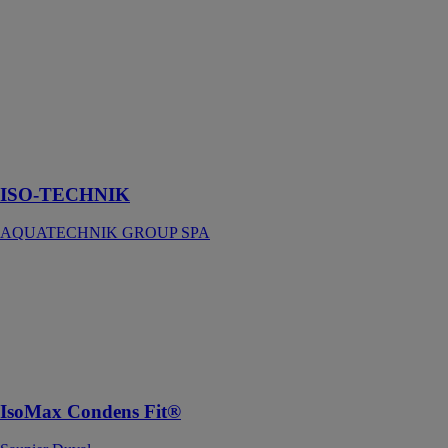
ISO-
TECHNIK
AQUATECHNIK
GROUP SPA
Économie
d’énergie à
haut contenu
technologique
ISO-TECHNIK
AQUATECHNIK GROUP SPA
IsoMax
Condens Fit®
Saunier Duval
La chaudière
au confort
sanitaire 3.0
IsoMax Condens Fit®