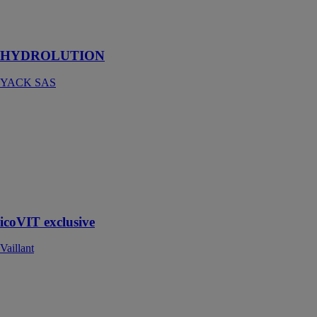
la production
d’Eau Chaude
Sanitaire
HYDROLUTION
YACK SAS
icoVIT
exclusive
Vaillant
Chaudière sol
fioul à
condensation,
chauffage seul
icoVIT exclusive
Vaillant
INITIA +
COMPACT L
HTE
CHAPPEE SA