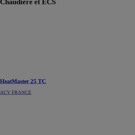
Chaudière et ECS
HeatMaster 25
TC
ACV
FRANCE
Chaudières
double service
gaz
condensation
HeatMaster 25 TC
ACV FRANCE
HeatMaster 45
TC
ACV
FRANCE
Chaudières
double service