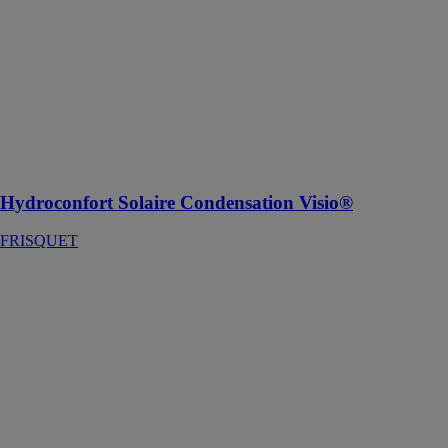
Hydroconfort
Solaire
Condensation
Visio®
FRISQUET
Chaudière au
sol à
condensation
Hydroconfort Solaire Condensation Visio®
FRISQUET
HYDROLUTION
YACK SAS
Notre pompe à
chaleur est un
système
moderne
complet pour le
chauffage, la
climatisation et