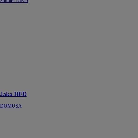
Saunier Duval
Jaka HFD
DOMUSA
Chaudière
biofioul basse
température
garantissant un
confort
thermique
optimal tout en
permettant de
réaliser des
économies
d'énergie
Jaka HFD
DOMUSA
Kit
Hydraulique
ECS 200L pour
Monobloc