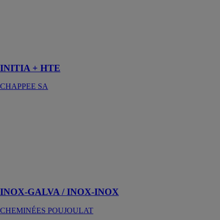
de combustion
de rendement et
tout
particulièrement
de confort
sanitaire
INITIA + HTE
CHAPPEE SA
INOX-
GALVA /
INOX-INOX
CHEMINÉES
POUJOULAT
Conduit de
fumée isolé
double paroi
INOX-GALVA / INOX-INOX
CHEMINÉES POUJOULAT