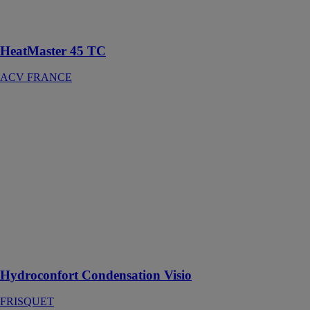
gaz
condensation
HeatMaster 45 TC
ACV FRANCE
Hydroconfort
Condensation
Visio
FRISQUET
La nouvelle
chaudière
Hydroconfort
Condensation
Visio 20.50
affiche des
performances
inédites
Hydroconfort Condensation Visio
FRISQUET