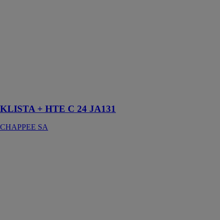
CHAPPEE SA
Klista + HTE
vous offre une
plage de
puissance de 4
à 32 kW
s'adaptant ainsi
aux besoins
réels de votre
habitation
KLISTA + HTE C 24 JA131
CHAPPEE SA
Kompakt HR
eco 24 Solo
ACV
FRANCE
CHEMINÉE
OU
VENTOUSE.
Chaudières