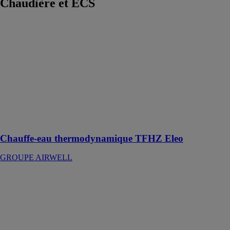
Chaudière et ECS
Chauffe-eau
thermodynamique
TFHZ Eleo
GROUPE
AIRWELL
Le chauffe-eau
thermodynamique
solaire
Chauffe-eau thermodynamique TFHZ Eleo
GROUPE AIRWELL
CHP
FROLING
FRANCE
Chaleur et
courant
électrique avec