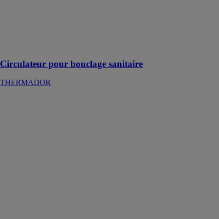
THERMADOR
Un circulateur
sanitaire dédié
aux bâtiments
collectifs
Circulateur pour bouclage sanitaire
THERMADOR
Circulateur
pour chauffage
et climatisation
THERMADOR
Une large
gamme de
circulateurs
DAB pour les
installations
chauffage et
climatisation
des bâtiments
collectifs