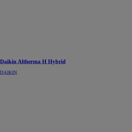
Daikin
Altherma H
Hybrid est la
combinaison de
l'air et du gaz
pour le
chauffage et la
production
d'eau chaude
Daikin Altherma H Hybrid
DAIKIN
Delta Pro Pack
45
ACV
FRANCE
Chaudière avec
production
d'eau chaude
sanitaire
intégrée