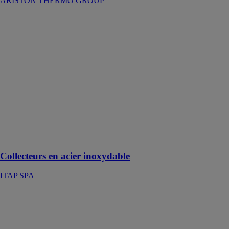
ARISTON THERMO GROUP
Collecteurs en
acier
inoxydable
ITAP SPA
Collecteur en
acier
inoxydable
avec vannes
d’arrêt
prédisposées
pour
commande
électrothermique
Collecteurs en acier inoxydable
ITAP SPA
CombiSolar
PERGE
CHAUDIERES
Idéal pour le