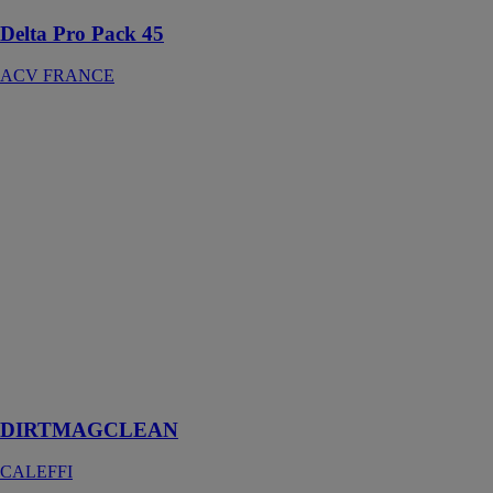
Delta Pro Pack 45
ACV FRANCE
DIRTMAGCLEAN
CALEFFI
Conçu pour des
grandes
installations de
chauffage, le
pot de
décantation
avec aimants
DIRTMAGCLEAN
permet
d'éliminer les
boues et
impuretés
DIRTMAGCLEAN
CALEFFI