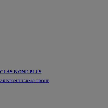
THERMO
GROUP
La chaudière à
gaz murale à
condensation
Clas B One
Plus vous
permet de
profiter d’une
eau chaude
disponible
immédiatement
et à température
constante
CLAS B ONE PLUS
ARISTON THERMO GROUP
CLAS ONE
HYBRID
FLEX NET
R32
ARISTON