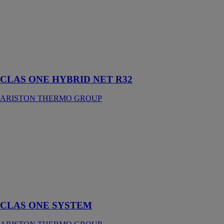
tous les projets
de rénovation
énergétique en
remplacement
d'un générateur
de chauffage
existant
CLAS ONE HYBRID NET R32
ARISTON THERMO GROUP
CLAS ONE
SYSTEM
ARISTON
THERMO
GROUP
Chaudière
murale à
condensation
CLAS ONE SYSTEM