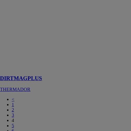
DIRTMAGPLUS
THERMADOR
Le dispositif
multifonctions
avec filtre et
pot de
décantation
spécialement
conçu pour les
installations
pompes à
chaleur
DIRTMAGPLUS
THERMADOR
<
1
2
3
4
5
6