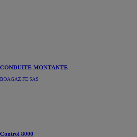
CONDUITE
MONTANTE
BOAGAZ FE
SAS
Des conduites
montantes
conçues pour le
gaz basse
pression
CONDUITE MONTANTE
BOAGAZ FE SAS
Control 8000
Bosch
Thermotechnologie
Régulation de
chaudière
Control 8000
Control 8000