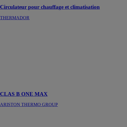
Circulateur pour chauffage et climatisation
THERMADOR
CLAS B ONE
MAX
ARISTON
THERMO
GROUP
Un grand
confort
sanitaire avec
ses 2 ballons de
20 litres
intégrés
CLAS B ONE MAX
ARISTON THERMO GROUP
CLAS B ONE
PLUS
ARISTON