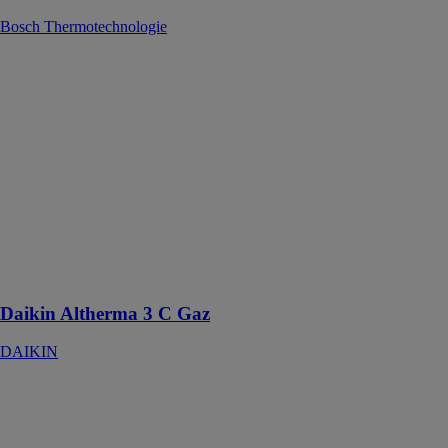
Bosch Thermotechnologie
Daikin
Altherma 3 C
Gaz
DAIKIN
La chaudière
gaz à
condensation
est le
remplacement
idéal pour votre
chaudière
existante
Daikin Altherma 3 C Gaz
DAIKIN
Daikin
Altherma H
Hybrid
DAIKIN