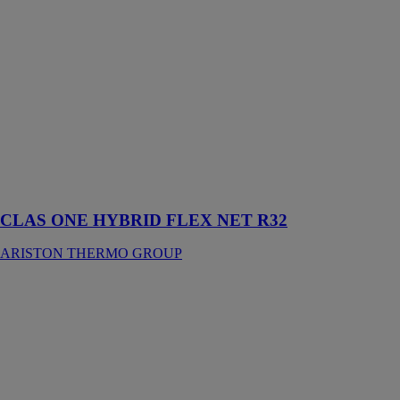
THERMO
GROUP
Idéale pour
remplacer un
générateur de
chauffage
existant dans le
cadre de vos
projets de
rénovation
énergétique
CLAS ONE HYBRID FLEX NET R32
ARISTON THERMO GROUP
CLAS ONE
HYBRID NET
R32
ARISTON
THERMO
GROUP
Idéale pour