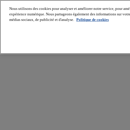
Nous utilisons des cookies pour analyser et améliorer notre service, pour améli
expérience numérique. Nous partageons également des informations sur votre u
médias sociaux, de publicité et d'analyse.
Politique de cookies
Batiradio
Articles
&
expertises
Construction
Tech,
IT,
start-
up
Génie
climatique
Gros
œuvre,
structure
et
enveloppe
Hors
site