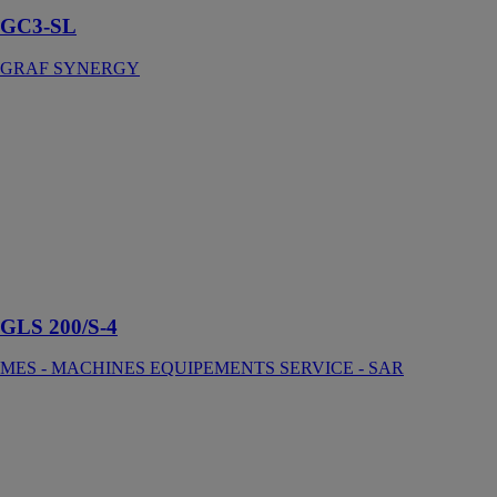
GC3-SL
GRAF SYNERGY
GLS 200/S-4
MES -
MACHINES
EQUIPEMENTS
SERVICE -
SAR
Scie à parcloses
automatique
GLS
GLS 200/S-4
MES - MACHINES EQUIPEMENTS SERVICE - SAR
GRIFFON
PHENIX
TECHNOLOGIE
GRIFFON,