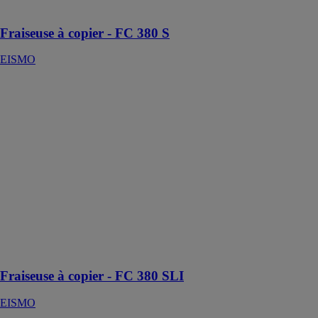
270°
Fraiseuse à copier - FC 380 S
EISMO
Fraiseuse à
copier - FC 380
SLI
EISMO
Fraiseuse à
copier par
gabarit ou
système de
butées, pour
l’usinage sur 3
faces par
pivotement de
180°
Fraiseuse à copier - FC 380 SLI
EISMO