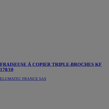
FRAISEUSE
À COPIER
TRIPLE-
BROCHES
KF 178/10
ELUMATEC
FRANCE SAS
Machine idéale
pour la
fabrication
rationnelle de
portes
FRAISEUSE À COPIER TRIPLE-BROCHES KF
178/10
ELUMATEC FRANCE SAS
Fraiseuse
automatique F
164 Alu
GRAF
SYNERGY