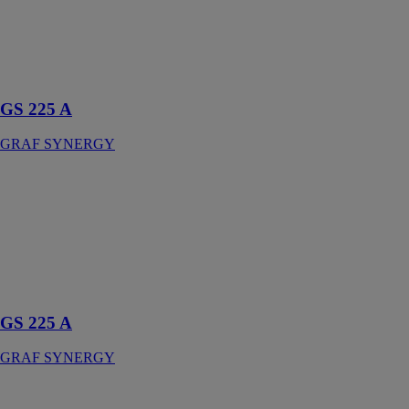
Scie radiale une
tête pour
découpe
Bloque-vitres
GS 225 A
GRAF SYNERGY
GS 225 A
GRAF
SYNERGY
Scie radiale une
tête pour
découpe
Bloque-vitres
GS 225 A
GRAF SYNERGY
Guide
Multidrill