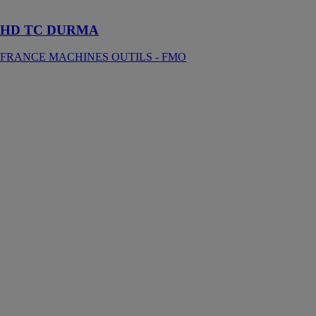
automatique
HD TC DURMA
FRANCE MACHINES OUTILS - FMO
HDL 400-700
– Système
D’appui
Automatique
de Profilé Sous
Servocommande
YILMAZ
MAKINE
SAN VE TIC
AS
HDL 400-700
est conçu pour
simplifier le
processus de
découpe et
accroître
l’efficacité de
l’opérateur