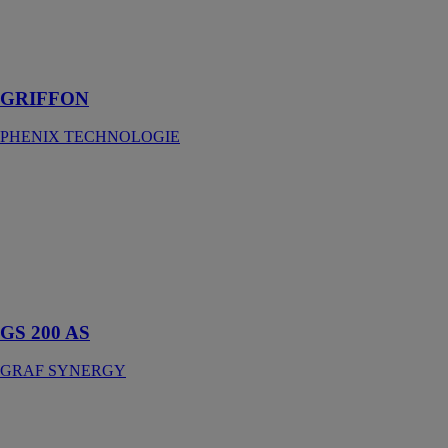
une solution de
découpe tube
rond, carre,
rectangulaire
GRIFFON
PHENIX TECHNOLOGIE
GS 200 AS
GRAF
SYNERGY
Tronçonneuses
pour Coupe des
barres Arrêt
vitre en PVC
GS 200 AS
GRAF SYNERGY
GS 225 A
GRAF
SYNERGY