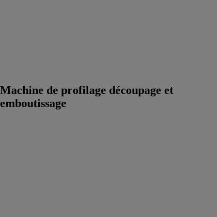
profilage
découpage et
emboutissage
Machine
extrusion
Accessoires
pour machines
outils
Machine de profilage découpage et
emboutissage
Fraiseuse à
copier - FC 380
S
EISMO
Fraisage des 4
faces d'un
profilé par
pivotement de