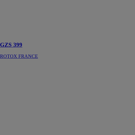
la coupe
entièrement
automatique de
parcloses
jusqu'à 650
cadres de
fenêtres
GZS 399
ROTOX FRANCE
HD TC
DURMA
FRANCE
MACHINES
OUTILS -
FMO
Le HD TC
Durma est
prédisposée
pour recevoir
un magasin
d’alimentation