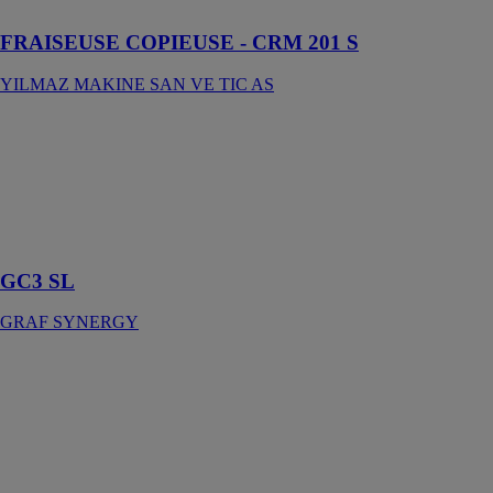
d’eau
FRAISEUSE COPIEUSE - CRM 201 S
YILMAZ MAKINE SAN VE TIC AS
GC3 SL
GRAF
SYNERGY
Fraiseuse pour
extrémités
joints profilés
GC3 SL
GRAF SYNERGY
GC3-SL
GRAF
SYNERGY
Fraiseuse pour
extrémités
joints profilés