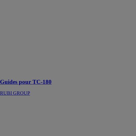
Guides pour
TC-180
RUBI GROUP
Le guide pour
TC-180 est
conçu pour
effectuer des
coupes précises
sur des
carreaux en
céramique et en
pierre naturelle
Guides pour TC-180
RUBI GROUP
GV 250
GRAF
SYNERGY
Groupe de
Coupe
pneumatique