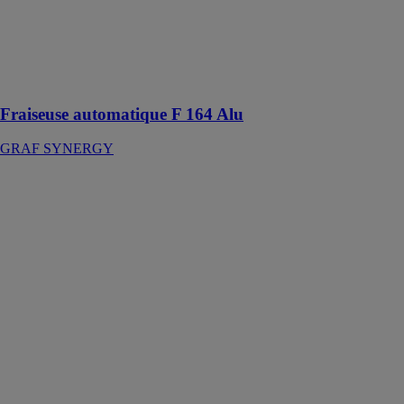
Fraiseuse
automatique
pour
évacuation de
la condensation
Fraiseuse automatique F 164 Alu
GRAF SYNERGY
FRAISEUSE
COPIEUSE -
CRM 201 S
YILMAZ
MAKINE
SAN VE TIC
AS
Machine de
perçage
d’emplacement
triple de
poignée et
d’évacuation