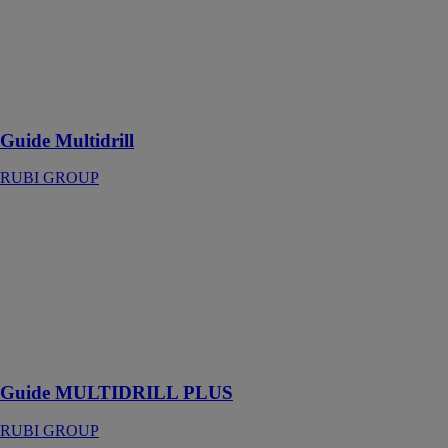
RUBI GROUP
Outil guide
pour réaliser
des trous de
coupe précise
Guide Multidrill
RUBI GROUP
Guide
MULTIDRILL
PLUS
RUBI GROUP
Outil pour
garantir un
centrage des
trous
Guide MULTIDRILL PLUS
RUBI GROUP