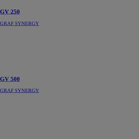
GV 250
GRAF SYNERGY
GV 500
GRAF
SYNERGY
Groupe de
Coupe
pneumatique
GV 500
GRAF SYNERGY
GZS 399
ROTOX
FRANCE
Centre de débit
pour parcloses
GZS 399 pour