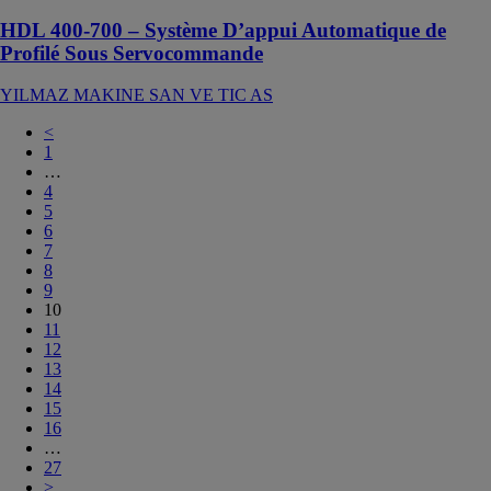
HDL 400-700 – Système D’appui Automatique de
Profilé Sous Servocommande
YILMAZ MAKINE SAN VE TIC AS
<
1
…
4
5
6
7
8
9
10
11
12
13
14
15
16
…
27
>