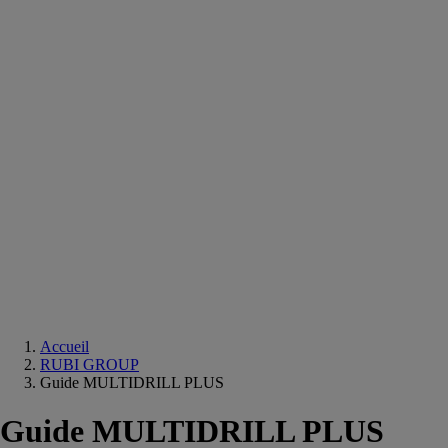
Equipements
salle
de
bain
Douche
Matériaux
salle
de
bain
Meuble
salle
de
bain
Robinetterie
Techniques
sanitaires
Accueil
RUBI GROUP
Guide MULTIDRILL PLUS
Guide MULTIDRILL PLUS