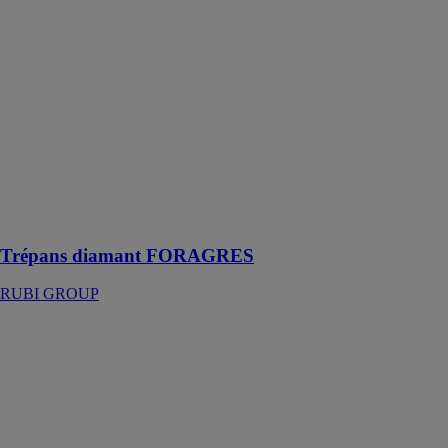
RUBI GROUP
Les trépans
diamant
FORAGRES
sont parfaits
pour percer les
carreaux de
grès, de grès
porcelaine,
ainsi que le
granit et le
marbre
Trépans diamant FORAGRES
RUBI GROUP
Fixation pour
céramique
DV/DC/DS/DX
RUBI GROUP
Accessoire
spécial