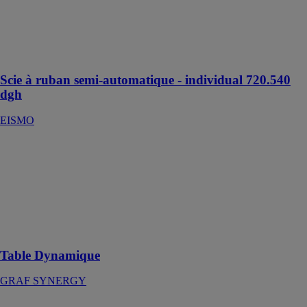
coupes droites
et biaises
jusqu'à 60°
(gauche et
droite)
Scie à ruban semi-automatique - individual 720.540
dgh
EISMO
Table
Dynamique
GRAF
SYNERGY
Unité
Dynamique de
Connexion
Table Dynamique
GRAF SYNERGY
Tours