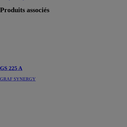
Produits
associés
GS 225 A
GRAF
SYNERGY
Scie radiale une
tête pour
découpe
Bloque-vitres
GS 225 A
GRAF SYNERGY
Scie à ruban
semi-
automatique -
individual
720.540 dgh
EISMO
Scie pour