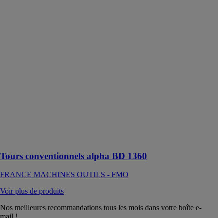
conventionnels
alpha BD 1360
FRANCE
MACHINES
OUTILS -
FMO
Ce tour est
aussi bien
adapté tant
pour
l’apprentissage
que pour la
maintenance et
la retouche de
pièces
Tours conventionnels alpha BD 1360
FRANCE MACHINES OUTILS - FMO
Voir plus de produits
Nos meilleures recommandations tous les mois dans votre boîte e-
mail !