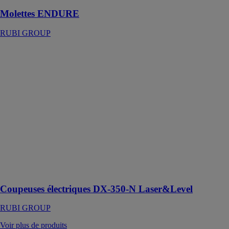
Molettes ENDURE
RUBI GROUP
Coupeuses
électriques DX-
350-N
Laser&Level
RUBI GROUP
Scie électrique
à tête mobile
idéale pour la
coupe de tout
type de carreau
céramique et de
matériaux de
chantier
Coupeuses électriques DX-350-N Laser&Level
RUBI GROUP
Voir plus de produits