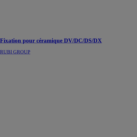
permettant de
réaliser des
coupes de
carreaux sûres,
précises et
polyvalentes
Fixation pour céramique DV/DC/DS/DX
RUBI GROUP
Molettes
ENDURE
RUBI GROUP
Molettes
conçues pour
couper des
carreaux de
céramique durs
et rugueux, y
compris ceux
avec des
surfaces
structurées