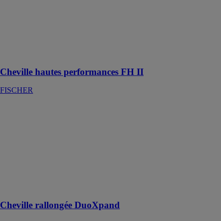
et non fissuré
ainsi que pour
des charges
sismiques, tant
à l'intérieur qu'à
l'extérieur
Cheville hautes performances FH II
FISCHER
Cheville
rallongée
DuoXpand
FISCHER
L’ancrage ultra-
performant en
matériaux
pleins comme
creux
Cheville rallongée DuoXpand