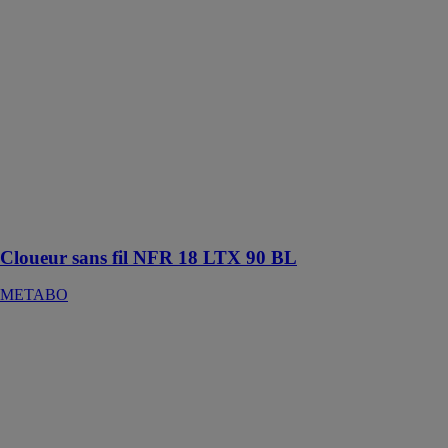
Cloueur sans fil
NFR 18 LTX
90 BL
METABO
Cloueur sans fil
puissante avec
mécanisme de
frappe
pneumatique
pour clous
jusqu'à 90 mm
de long
Cloueur sans fil NFR 18 LTX 90 BL
METABO
Cobra 2-
composants
WAGNER
GMBH
Pompe de
mélange 1:1