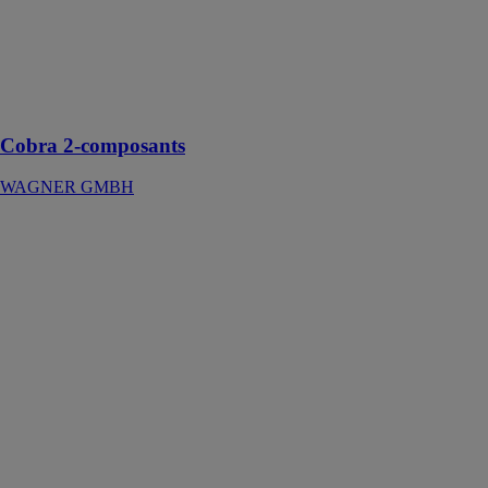
pour
applications
polyester,
AirCoat jusqu'à
250 bar et 2
l/min
Cobra 2-composants
WAGNER GMBH
Cobra 40-10
WAGNER
GMBH
Pompe à
membrane
double de haute
pression,
Consistal, pour
les applications
AirCoat et
airless jusqu'à
2,5 l/min et 250
bar