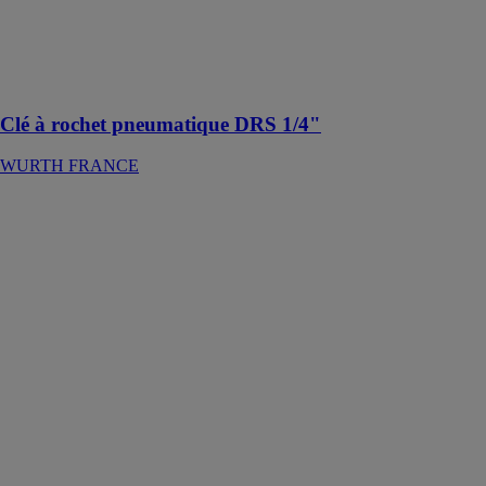
et poignée en
plastique pour
protéger des
vibrations et du
froid
Clé à rochet pneumatique DRS 1/4"
WURTH FRANCE
Clé
dynamométrique
electric
WIHA SARL
3/8" pour clé à
douille,
limitation de
couple à
réglage variable
: Le couple
approprié pour
chaque
application