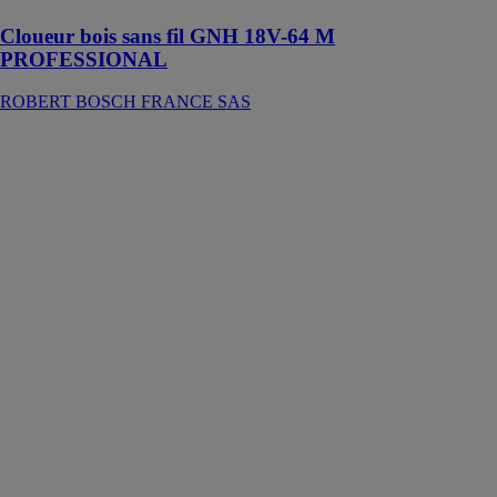
Cloueur bois sans fil GNH 18V-64 M
PROFESSIONAL
ROBERT BOSCH FRANCE SAS
Cloueur bois
sans fil GNH
18V-64
PROFESSIONAL
ROBERT
BOSCH
FRANCE SAS
Le cloueur de
finition sans-fil
GNH 18V-64
Professional est
la solution
mobile pour la
fixation rapide
et précise de
bois tendres et
durs ou
matériaux