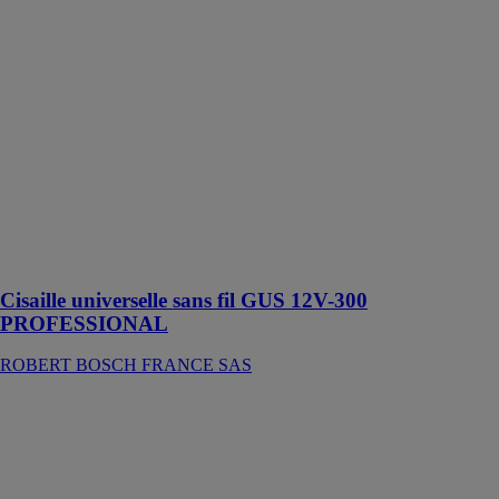
PROFESSIONAL
ROBERT
BOSCH
FRANCE SAS
Cet outil
électroportatif
est conçu pour
la coupe de
PVC,
moquettes,
carton, cuir et
tissus
Cisaille universelle sans fil GUS 12V-300
PROFESSIONAL
ROBERT BOSCH FRANCE SAS
Clé à rochet
pneumatique
DRS 1/2''
WURTH
FRANCE