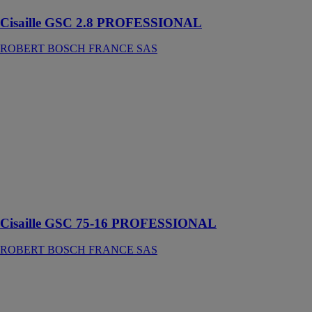
Cisaille GSC 2.8 PROFESSIONAL
ROBERT BOSCH FRANCE SAS
Cisaille GSC
75-16
PROFESSIONAL
ROBERT
BOSCH
FRANCE SAS
Cette cisaille
est conçue pour
la découpe du
métal
Cisaille GSC 75-16 PROFESSIONAL
ROBERT BOSCH FRANCE SAS
Cisaille
universelle sans
fil GUS 12V-
300