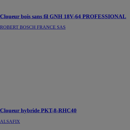
composites
Cloueur bois sans fil GNH 18V-64 PROFESSIONAL
ROBERT BOSCH FRANCE SAS
Cloueur
hybride PKT-8-
RHC40
ALSAFIX
Très puissant,
le RHC40 vous
permettra
d’enfoncer des
pointes jusqu’à
38 mm dans
l’acier, le béton
ou la brique
Cloueur hybride PKT-8-RHC40
ALSAFIX