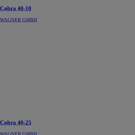
Cobra 40-10
WAGNER GMBH
Cobra 40-25
WAGNER
GMBH
Pompe à
piston-
membrane
haute pression,
utilisation
universelle
pour les
produits
agressifs,
abrasifs ou
sensibles au
cisaillement
Cobra 40-25
WAGNER GMBH