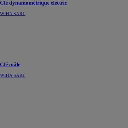
Clé dynamométrique electric
WIHA SARL
Clé mâle
WIHA SARL
Six pans à tête
sphérique,
lumineux en
couleur
Clé mâle
WIHA SARL
Clé mâle avec
manche en T
ComfortGrip
WIHA SARL
Six pans avec
lame latéral,
chromé mat