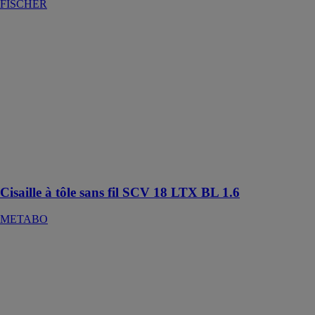
FISCHER
Cisaille à tôle
sans fil SCV 18
LTX BL 1.6
METABO
Cisaille à tôle
sans fil très
maniable et
pratique pour
découper des
tôles sur place
sans ébarbures
Cisaille à tôle sans fil SCV 18 LTX BL 1.6
METABO
Cisaille à tôle
sans-fil GSC
12V-13
PROFESSIONAL
ROBERT
BOSCH