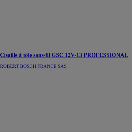
FRANCE SAS
La cisaille est
conçue pour la
coupe d’une
grande variété
de métaux
jusqu’à 1,3 mm
d’épaisseur
Cisaille à tôle sans-fil GSC 12V-13 PROFESSIONAL
ROBERT BOSCH FRANCE SAS
Cisaille à tôle
sans-fil GSC
18V-16 E
PROFESSIONAL
ROBERT
BOSCH
FRANCE SAS
Cette puissante
cisaille est
conçue pour la