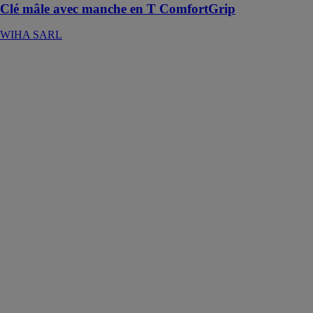
Clé mâle avec manche en T ComfortGrip
WIHA SARL
Cloueur bois
sans fil GNH
18V-64 M
PROFESSIONAL
ROBERT
BOSCH
FRANCE SAS
C’est le choix
idéal pour les
travaux
d’ajustement
sur des
plinthes,
encadrements
de fenêtres et
de portes,
cimaises,
escaliers et
profilés en bois
tendre