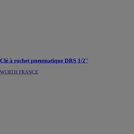
Clé à rochet à
durée de vie
élevée, avec
vitesse régulée
et poignée en
plastique pour
protéger des
vibrations et du
froid
Clé à rochet pneumatique DRS 1/2''
WURTH FRANCE
Clé à rochet
pneumatique
DRS 1/4"
WURTH
FRANCE
Clé à rochet à
durée de vie
élevée, avec
vitesse régulée