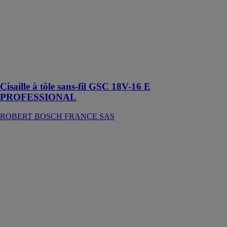
découpe d’une
grande variété
de tôles en
acier ou en
aluminium, de
gaines et de
conduits de
ventilation
Cisaille à tôle sans-fil GSC 18V-16 E
PROFESSIONAL
ROBERT BOSCH FRANCE SAS
Cisaille GSC
2.8
PROFESSIONAL
ROBERT
BOSCH
FRANCE SAS
Cet outil est
conçu pour la
découpe du
métal