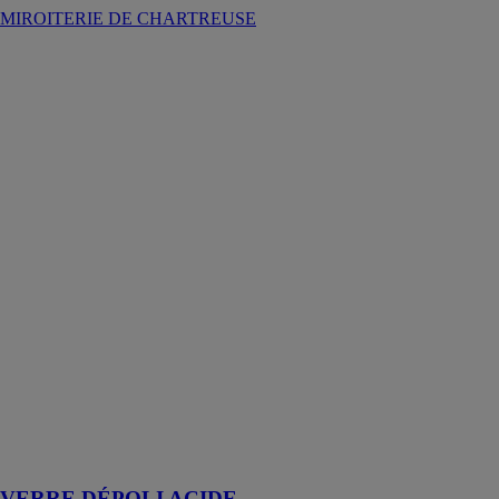
MIROITERIE DE CHARTREUSE
VERRE
DÉPOLI
ACIDE
GLASS
PARTNERS
SOLUTIONS
Le verre dépoli
à l'acide
Vetromat est un
verre dont l'une
des faces est
dépolie à
l'acide, offrant
un effet
homogène et
translucide qui
empêche une
visibilité claire
à 100 % de
l'extérieur
VERRE DÉPOLI ACIDE