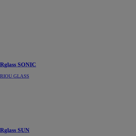
Rglass SONIC
RIOU GLASS
Vitrages
feuilletés
acoustiques,
vitrages isolants
phoniques
hautes
performances
Rglass SONIC
RIOU GLASS
Rglass SUN
RIOU GLASS
Vitrages de
contrôle solaire
réfléchissants
ou sélectifs
Rglass SUN