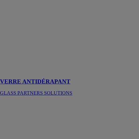
SOLUTIONS
Aujourd'hui, le
verre est un
matériau
fondamental en
architecture ; de
plus en plus de
sols de grands
bâtiments
modernes sont
recouverts de
verre
VERRE ANTIDÉRAPANT
GLASS PARTNERS SOLUTIONS
Verre
Antidérapant
Miroiterie
Righetti
Le verre
antidérapant est