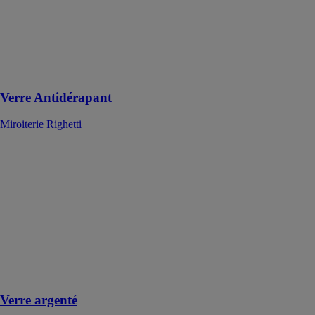
utilisé dans les
espaces publics
et privés, et est
disponible en
finition claire
ou dépolie
Verre Antidérapant
Miroiterie Righetti
Verre argenté
MIROITERIE
DE
CHARTREUSE
Un vitrage de
base Clair ou
Extra-clair sur
lequel est
appliqué du
nitrate d’argent
Verre argenté