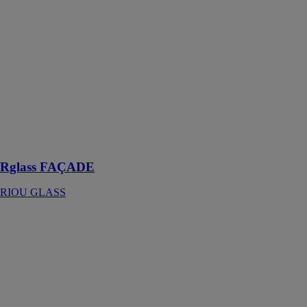
RIOU GLASS
Rglass
FAÇADE est
la solution
appropriée pour
l’exécution
d’une façade
toute vitrée
affleurante,
légère et
lumineuse
Rglass FAÇADE
RIOU GLASS
Rglass
PATRIMOINE
RIOU GLASS
Vitrages étirés
ou soufflés
pour restaurer
avec