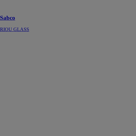
et haute
sécurité
Sabco
RIOU GLASS
SC900-ZIP -
Screen
monobloc à
isolation
supérieure
HAROL
Le screen
monobloc est
parfaitement
adapté aux
habitations
économes en
énergie, aux
grands projets
de rénovation
et aux
nouvelles