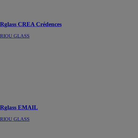
apportent une
touche élégante
et raffinée
Rglass CREA Crédences
RIOU GLASS
Rglass EMAIL
RIOU GLASS
Vitrages
émaillés ou
sérigraphiés
pour habiller
les façades ou
égayer les
intérieurs
Rglass EMAIL
RIOU GLASS
Rglass
FAÇADE