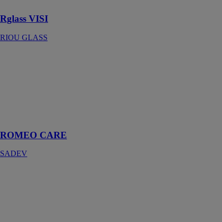
Rglass VISI
RIOU GLASS
ROMEO
CARE
SADEV
Le garde-corps
de fenêtre qui
s’installe en 1
clic
ROMEO CARE
SADEV
Sabco
RIOU GLASS
Garde-corps
tout verre prêt-
à-poser design