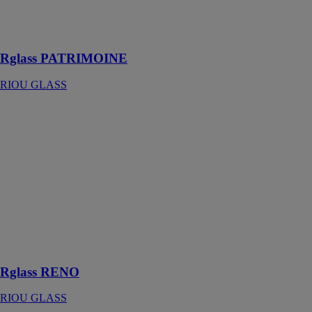
authenticité les
bâtiments
historiques
Rglass PATRIMOINE
RIOU GLASS
Rglass RENO
RIOU GLASS
Fabriqué en
fonction de vos
besoins et à vos
mesures Rglass
RENO
s’adapte
facilement à
toutes les
menuiseries
Rglass RENO
RIOU GLASS