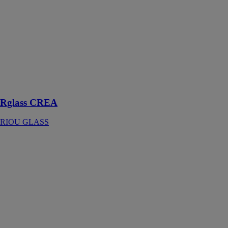
mesure pour
une
personnalisation
à souhait :
impression
numérique,
sablage,
laquage,
thermoformage,
fusing…
Rglass CREA
RIOU GLASS
Rglass CREA
Crédences
RIOU GLASS
Les crédences
en verre RIOU
GLASS
conjuguent
savoir-faire et
design, elles