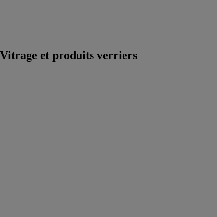
extrusion
Accessoires
pour machines
outils
Vitrage et produits verriers
Profilé de sol
VetroMount®
U 1,0 kN
BOHLE AG
Le profilé de
sol
VetroMount®
U pour
montage en
saillie est en
aluminium
extrudé et se
distingue par
son aspect de