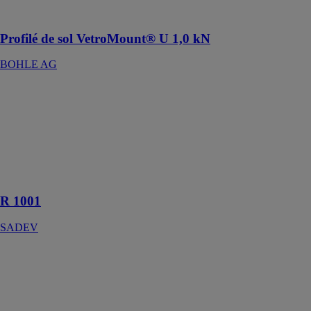
haute qualité
Profilé de sol VetroMount® U 1,0 kN
BOHLE AG
R 1001
SADEV
Un produit
appropriée pour
une application
en façade ou en
verrière
R 1001
SADEV
Rglass CREA
RIOU GLASS
Vitrages
décoratifs sur-