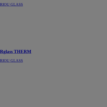
RIOU GLASS
Rglass
THERM
RIOU GLASS
Vitrages à
isolation
thermique
renforcée
Rglass THERM
RIOU GLASS
Rglass VISI
RIOU GLASS
Destiné aux
menuiseries et
aux façades
vitrées, Rglass
VISI s'utilise
également en
cloison