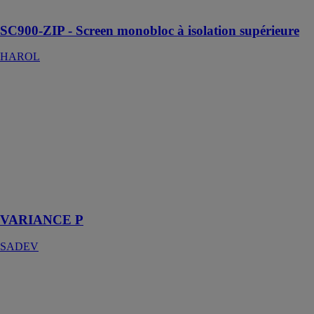
constructions
SC900-ZIP - Screen monobloc à isolation supérieure
HAROL
VARIANCE P
SADEV
Système de
revêtement en
verre pour tous
les types de
géométries de
façades et de
substrats
VARIANCE P
SADEV
VERRE
ANTIDÉRAPANT
GLASS
PARTNERS