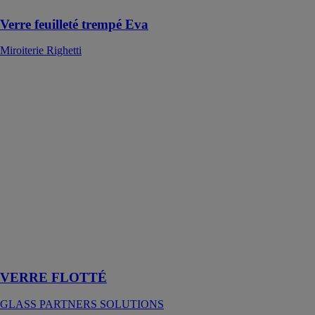
Verre feuilleté trempé Eva
Miroiterie Righetti
VERRE
FLOTTÉ
GLASS
PARTNERS
SOLUTIONS
Le verre flotté
est constitué
d'une feuille de
verre fabriquée
en faisant
flotter du verre
fondu sur une
couche d'étain
fondu
VERRE FLOTTÉ
GLASS PARTNERS SOLUTIONS