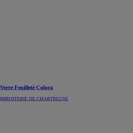
Colora
MIROITERIE
DE
CHARTREUSE
Le verre
feuilleté Colora
combine
esthétisme,
personnalisation
et performances
techniques pour
répondre aux
attentes des
projets
Verre Feuilleté Colora
MIROITERIE DE CHARTREUSE
Verre Feuilleté
Inova Opacité
Contrôlée
Miroiterie
Righetti