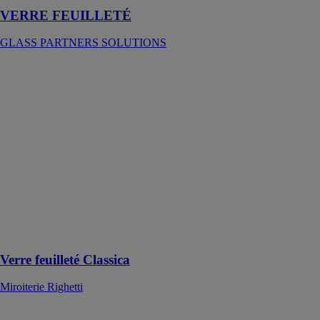
VERRE FEUILLETÉ
GLASS PARTNERS SOLUTIONS
Verre feuilleté
Classica
Miroiterie
Righetti
Le verre
feuilleté
Classica est
prisé pour sa
polyvalence et
son élégance,
s'adaptant à
diverses
applications
Verre feuilleté Classica
Miroiterie Righetti
Verre Feuilleté