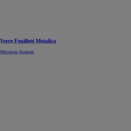
personnalisation
et performances
techniques pour
répondre aux
attentes des
projets
Verre Feuilleté Metalica
Miroiterie Righetti
Verre feuilleté
trempé Eva
Miroiterie
Righetti
Le verre
feuilleté trempé
EVA est un
vitrage de
sécurité offrant
une haute
résistance et
une solidité
optimale