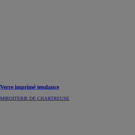
Verre imprimé
tendance
MIROITERIE
DE
CHARTREUSE
Une nouvelle
génération de
texture jouant
avec la
transparence, la
vision,
l’opalescence et
les reliefs
Verre imprimé tendance
MIROITERIE DE CHARTREUSE
Verre isolant
NEW GLASS
TECHNOLOGY
Le verre à haut