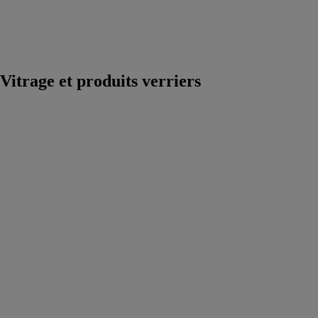
extrusion
Accessoires
pour machines
outils
Vitrage et produits verriers
VERRE
EXTRA
CLAIR
GLASS
PARTNERS
SOLUTIONS
Le verre
Optiwhite de
Glass Partners
Solutions est un
verre float
extra-clair à
faible teneur en
fer