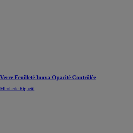
Les vitrages
METALICA
sont des
solutions
décoratives et
fonctionnelles
offrant une
esthétique
unique grâce à
des
technologies
avancées
Verre Feuilleté Inova Opacité Contrôlée
Miroiterie Righetti
Verre Feuilleté
Inova Reverse
Miroiterie
Righetti
Le verre
INOVA