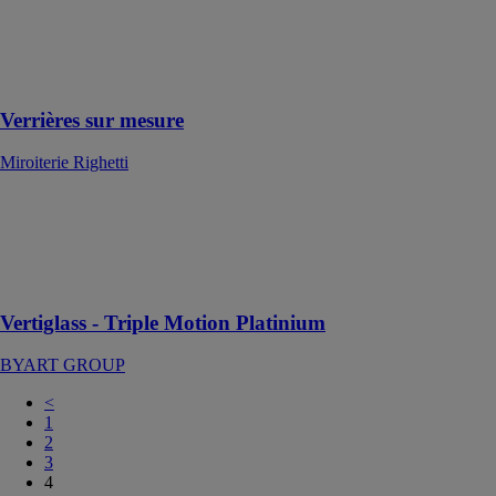
utilisant un seul
vitrage et un
adhésif double
face
Verrières sur mesure
Miroiterie Righetti
Vertiglass -
Triple Motion
Platinium
BYART
GROUP
Vertiglass - Triple Motion Platinium
BYART GROUP
<
1
2
3
4