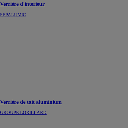
Verrière d'intérieur
SEPALUMIC
Verrière de toit
aluminium
GROUPE
LORILLARD
Une solution
efficace pour
augmenter
l’apport de
lumière
naturelle dans
le logement ou
les locaux
tertiaire
Verrière de toit aluminium
GROUPE LORILLARD
Verrière de toit
en bois