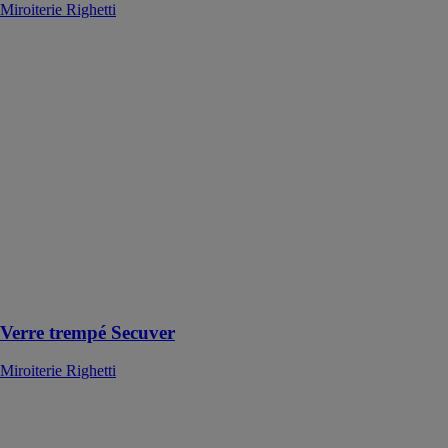
Miroiterie Righetti
Verre trempé
Secuver
Miroiterie
Righetti
Le Verre
trempé Secuver
se distingue par
sa capacité à se
briser en petits
morceaux peu
coupants,
réduisant ainsi
les risques de
blessures
Verre trempé Secuver
Miroiterie Righetti
Verrière
aluminium
Tanagra