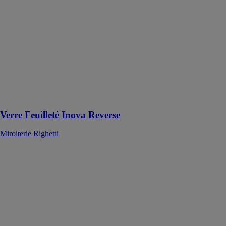
Reverse conçu
pour répondre
aux besoins
modernes de
gestion de
l’intimité et de
l’efficacité
énergétique
dans les
bâtiments
contemporains
Verre Feuilleté Inova Reverse
Miroiterie Righetti
Verre Feuilleté
Metalica
Miroiterie
Righetti
Le verre
feuilleté Colora
combine
esthétisme,