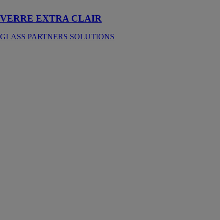
VERRE EXTRA CLAIR
GLASS PARTNERS SOLUTIONS
VERRE
FEUILLETÉ
GLASS
PARTNERS
SOLUTIONS
Le verre
feuilleté est
composé de
l'union de
plusieurs
feuilles de verre
de toute
épaisseur, à
l'aide de films
intermédiaires
en matières
plastiques
translucides