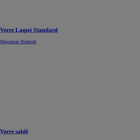
portes, les
cloisons et les
revêtements
muraux
Verre Laqué Standard
Miroiterie Righetti
Verre sablé
Miroiterie
Righetti
Le Verre sablé
propose des
finitions
dépolies ou
satinées, et
s’adapte à une
grande variété
de types de
verres
Verre sablé