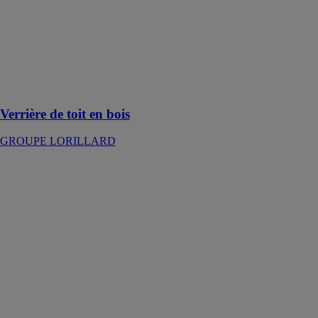
GROUPE
LORILLARD
Verrière de toit
en bois idéal
pour illuminer
vos bâtiments
Verrière de toit en bois
GROUPE LORILLARD
Verrières sur
mesure
Miroiterie
Righetti
Les Verrières
sur mesure
élimine le
besoin de
profils
d’assemblage et
simplifie
l'installation, en