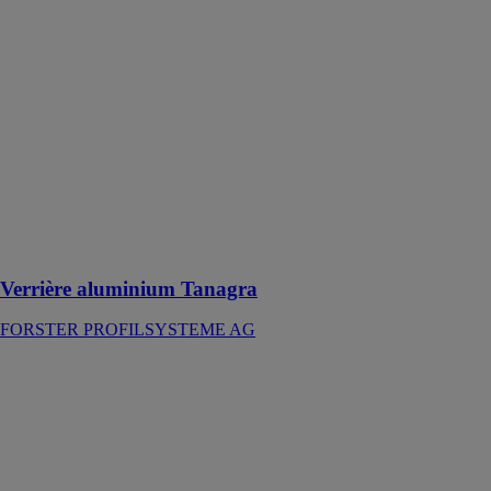
FORSTER
PROFILSYSTEME
AG
Toiture en
aluminium
vitrée étanche,
offrant une
protection
contre la
chaleur, le
froid, le bruit et
les intempéries
Verrière aluminium Tanagra
FORSTER PROFILSYSTEME AG
Verrière
d'intérieur
SEPALUMIC
Design et
luminosité