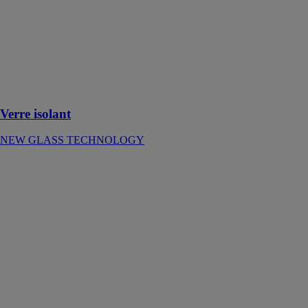
rendement isole
cinq fois mieux
que le simple
vitrage et deux
à trois fois
mieux que le
double vitrage
ordinaire
Verre isolant
NEW GLASS TECHNOLOGY
Verre Laqué
Standard
Miroiterie
Righetti
Le verre laqué
est
principalement
utilisé pour les
crédences de
cuisine, le
mobilier, les