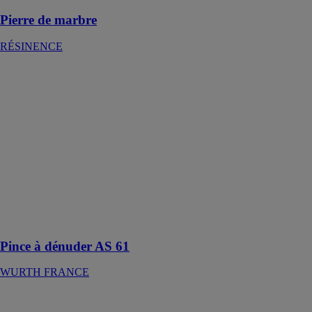
Pierre de marbre
RÉSINENCE
Pince à
dénuder AS 61
WURTH
FRANCE
Système de
jaugeage
automatique,
aucun réglage
de la section
transversale du
câble n'est
nécessaire
Pince à dénuder AS 61
WURTH FRANCE
Pince à
dénuder