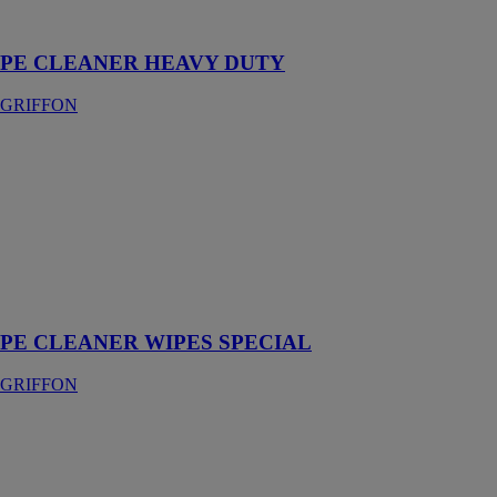
et PB
PE CLEANER HEAVY DUTY
GRIFFON
PE CLEANER
WIPES
SPECIAL
GRIFFON
Lingettes
nettoyantes
pour PE, PP,
PVDF et PB
PE CLEANER WIPES SPECIAL
GRIFFON
Perceuse
d'établi ou à
colonne - P 23
S