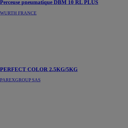
Perceuse pneumatique DBM 10 RL PLUS
WURTH FRANCE
PERFECT
COLOR
2.5KG/5KG
PAREXGROUP
SAS
Colle à base de
résine réactive
PERFECT COLOR 2.5KG/5KG
PAREXGROUP SAS
Pierre de
marbre
RÉSINENCE
Enduit minéral
durable pour
rénover et
décorer