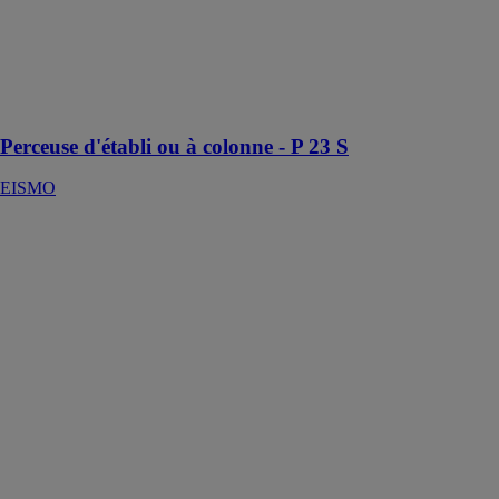
EISMO
Une perceuse
précise et solide
pour tous vos
travaux manuel
Perceuse d'établi ou à colonne - P 23 S
EISMO
Perceuse
pneumatique
DBM 10 RL
PLUS
WURTH
FRANCE
Perceuse
extrêmement
légère et
pratique à
mandrin à
serrage rapide