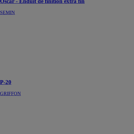
Oscar - Enduit de finition extra fin
SEMIN
P-20
GRIFFON
Lubrifiant pour
des systèmes de
conduites en
plastique avec
des raccords à
manchons en
caoutchouc
P-20
GRIFFON
Pack 2 talkie-
walkie Midland
XT70
GROUPE
SETIN