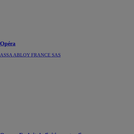
béquille de
porte, conçue
pour une
utilisation dans
des lieux à fort
passage
Opéra
ASSA ABLOY FRANCE SAS
Oscar - Enduit
de finition extra
fin
SEMIN
Oscar permet
d’obtenir une
finition
identique aux
enduits gras
tout en étant en
phase aqueuse