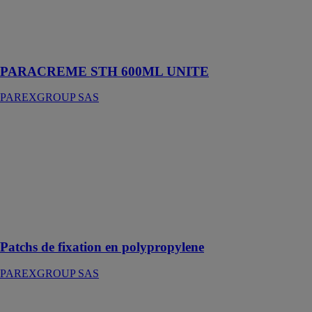
Traitement anti-
remontée
d’humidité
PARACREME STH 600ML UNITE
PAREXGROUP SAS
Patchs de
fixation en
polypropylene
PAREXGROUP
SAS
Fixations des
charges sans
pont thermique
Patchs de fixation en polypropylene
PAREXGROUP SAS
PATTE DE
FIXATION