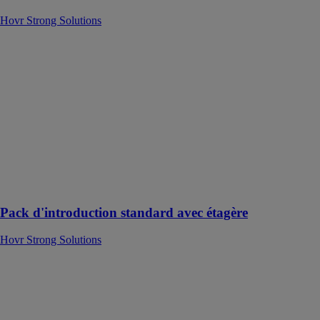
Hovr Strong Solutions
Pack
d'introduction
standard avec
étagère
Hovr Strong
Solutions
Présentation du
pack
d'introduction
standard avec
étagère !
Pack d'introduction standard avec étagère
Hovr Strong Solutions
PARACREME
STH 600ML
UNITE
PAREXGROUP
SAS