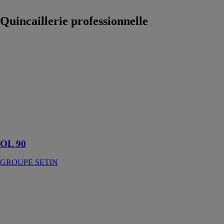
Quincaillerie professionnelle
OL 90
GROUPE
SETIN
Ferme-imposte
extra-plat, pour
châssis poids
maxi (80 kg)
OL 90
GROUPE SETIN
Opéra
ASSA
ABLOY
FRANCE SAS
Opéra est une