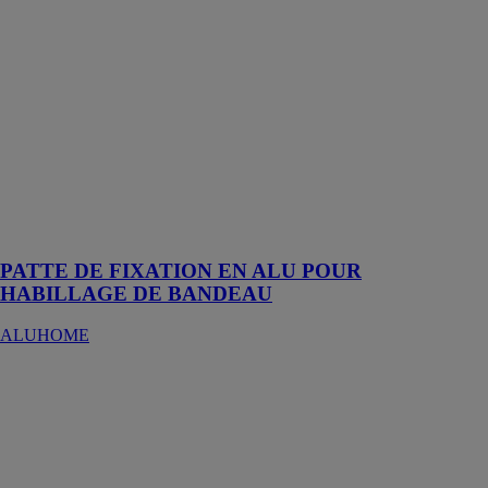
EN ALU
POUR
HABILLAGE
DE
BANDEAU
ALUHOME
Patte de
fixation pour
les habillages
de bandeau
aluminium
PATTE DE FIXATION EN ALU POUR
HABILLAGE DE BANDEAU
ALUHOME
PE CLEANER
HEAVY
DUTY
GRIFFON
Décapant pour
PE, PP, PVDF