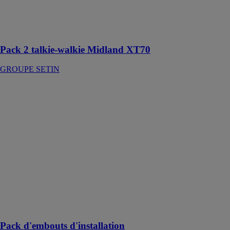
Portée radio
jusqu’à 12 km
pour 18 h
d'autonomie
Pack 2 talkie-walkie Midland XT70
GROUPE SETIN
Pack d'embouts
d'installation
Hovr Strong
Solutions
Si vous êtes
nouveau sur
Hovr, vous
devrez
récupérer un
pack de bits en
fonction de
votre méthode
d'installation
Pack d'embouts d'installation