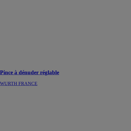
réglable
WURTH
FRANCE
Réglage intégré
de la
profondeur de
coupe, pour un
réglage précis
avec différents
matériaux
isolants
Pince à dénuder réglable
WURTH FRANCE
Pince à inserts
filetés HES 512
D
WURTH
FRANCE
Pince de
réglage pour