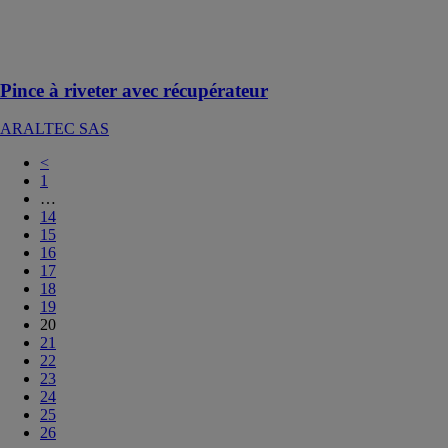
bol pour
récupérer les
clous rompus
Pince à riveter avec récupérateur
ARALTEC SAS
<
1
…
14
15
16
17
18
19
20
21
22
23
24
25
26