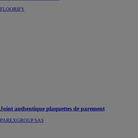
FLOORIFY
Joint
authentique
plaquettes de
parement
PAREXGROUP
SAS
Ce joint vous
permet de
réaliser des
joints sur tous
types de
briquettes et
pierres de
parement
Joint authentique plaquettes de parement
PAREXGROUP SAS
Joint en pâte
PAREXGROUP