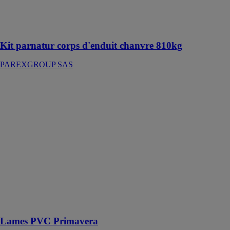
Corps d'enduit
biosourcé
Kit parnatur corps d'enduit chanvre 810kg
PAREXGROUP SAS
Lames PVC
Primavera
DECEUNINCK
SAS
Ce lambris
blanc habille
parfaitement
toutes les
pièces de la
maison, pour
une ambiance
épurée et
lumineuse
Lames PVC Primavera