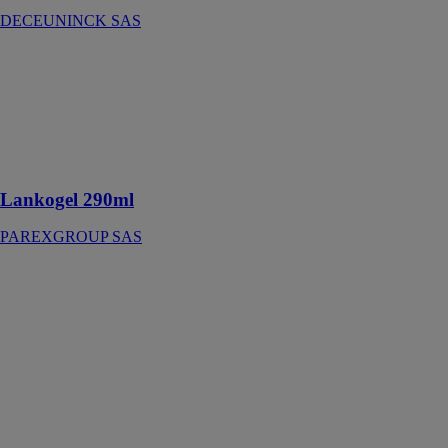
DECEUNINCK SAS
Lankogel
290ml
PAREXGROUP
SAS
Accélérateur de
durcissement
Lankogel 290ml
PAREXGROUP SAS
LAQUÉS
CERASA SPA
Finitions
recherchées et
élégantes en
version
brillante ou
mate pour le
mobilier