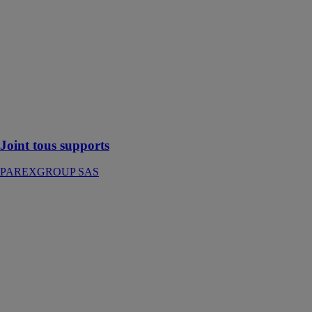
Ce joint de
carrelage
souple et
hydrofugé est
adapté aux
supports
soumis à de
fortes
sollicitations
Joint tous supports
PAREXGROUP SAS
KINDWOOD
Anhui Sentai
WPC Group
Share Co., Ltd
KINDWOOD-
Remplacement
du bois le plus
économique,
naturel et