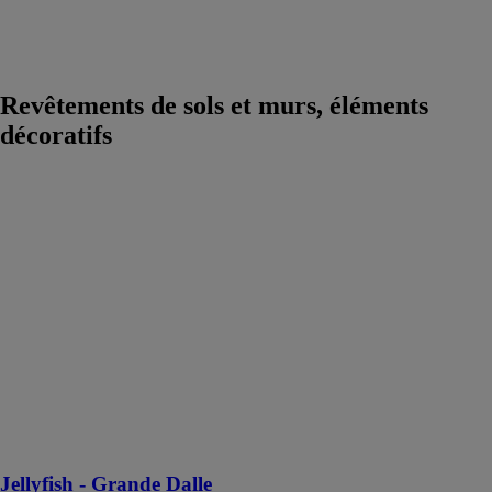
marbre et pierre
Dallage piscine
et terrasse
Revêtements de sols et murs, éléments
décoratifs
Jellyfish -
Grande Dalle
FLOORIFY
Avec sa teinte
beige naturelle,
le carreau
Jellyfish
s'accorde avec
la tendance
actuelle des
intérieurs Boho
Jellyfish - Grande Dalle