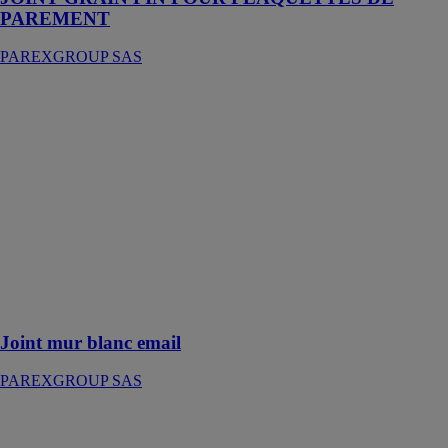
PAREMENT
PAREXGROUP SAS
Joint mur blanc
email
PAREXGROUP
SAS
Ce joint de
carrelage est
adapté pour la
réalisation de
joints de 1 à 6
mm au mur et
sur plan de
travail
Joint mur blanc email
PAREXGROUP SAS
Joint mur gris
PAREXGROUP