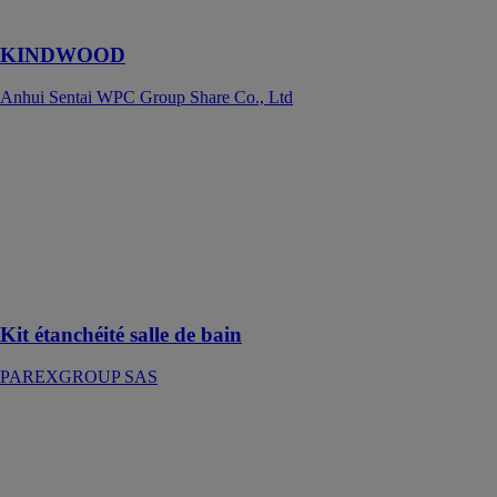
écologique
KINDWOOD
Anhui Sentai WPC Group Share Co., Ltd
Kit étanchéité
salle de bain
PAREXGROUP
SAS
Un système
d’étanchéité
liquide (SEL)
monocomposant
Kit étanchéité salle de bain
PAREXGROUP SAS
Kit parnatur
corps d'enduit
chanvre 810kg
PAREXGROUP
SAS