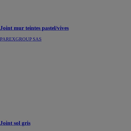
joints de 1 à 6
mm au mur et
sur plan de
travail
Joint mur teintes pastel/vives
PAREXGROUP SAS
Joint sol gris
PAREXGROUP
SAS
Joint de
carrelage
particulièrement
adapté pour la
réalisation de
joints de 2 à 15
mm au sol, en
intérieur et
extérieur
Joint sol gris