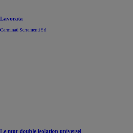
unique à un
mur spécifique
Lavorata
Carminati Serramenti Srl
Le mur double
isolation
universel
XELLA
THERMOPIERRE
Le mur "double
isolation"
universel
s’intègre
parfaitement
dans les
systèmes
constructifs à
isolation
rapportée
Le mur double isolation universel