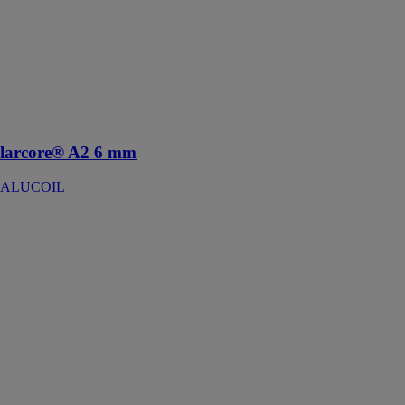
mm
ALUCOIL
Panneau nid
d'abeille en
aluminium pour
revêtements
architecturaux
larcore® A2 6 mm
ALUCOIL
Lavorata
Carminati
Serramenti Srl
Le Lavorata est
un lambris
décoratif avec
des profils
carrés ou
rainurés, conçu
pour apporter
une texture bois