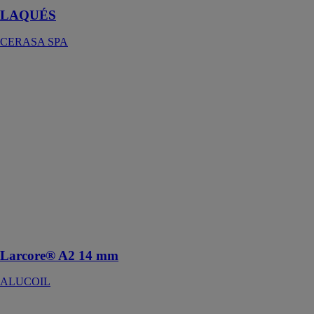
LAQUÉS
CERASA SPA
Larcore® A2
14 mm
ALUCOIL
Système
d’installation à
panneaux à
double arête
développé par
Alucoil® pour
le panneau
larcore® A2 de
14 mm
d’épaisseur
Larcore® A2 14 mm
ALUCOIL
larcore® A2 6