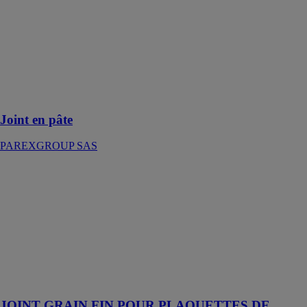
SAS
Il peut être
utilisé en
rénovation de
joint une fois
l'ancien joint
gratté sur 3 mm
Joint en pâte
PAREXGROUP SAS
JOINT
GRAIN FIN
POUR
PLAQUETTES
DE
PAREMENT
PAREXGROUP
SAS
Joint en poudre
JOINT GRAIN FIN POUR PLAQUETTES DE