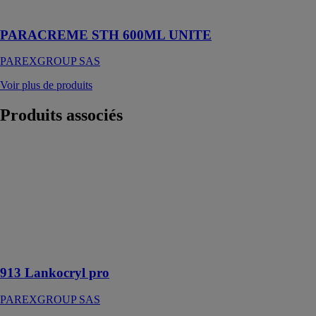
d’humidité
PARACREME STH 600ML UNITE
PAREXGROUP SAS
Voir plus de produits
Produits
associés
913 Lankocryl
pro
PAREXGROUP
SAS
Colle acrylique
sols pvc et
revêtements
textiles
913 Lankocryl pro
PAREXGROUP SAS