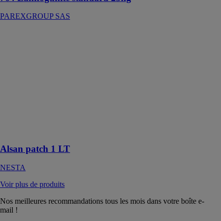
PAREXGROUP SAS
Alsan patch 1
LT
NESTA
Résine à base
de hauts
polymères,
destinée à la
réparation
provisoire
d'étanchéité de
toiture, ...
Alsan patch 1 LT
NESTA
Voir plus de produits
Nos meilleures recommandations tous les mois dans votre boîte e-
mail !