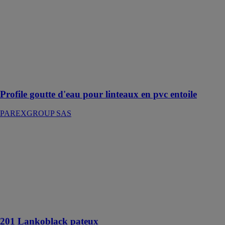
PAREXGROUP
SAS
Profilé entoilé
assurant la
goutte d'eau en
linteau, destiné
aux système
ITE
Profile goutte d'eau pour linteaux en pvc entoile
PAREXGROUP SAS
201
Lankoblack
pateux
PAREXGROUP
SAS
Enduit
bitumineux
d’imperméabilisation
201 Lankoblack pateux