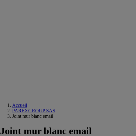
Equipements
salle
de
bain
Douche
Matériaux
salle
de
bain
Meuble
salle
de
bain
Robinetterie
Techniques
sanitaires
Accueil
PAREXGROUP SAS
Joint mur blanc email
Joint mur blanc email