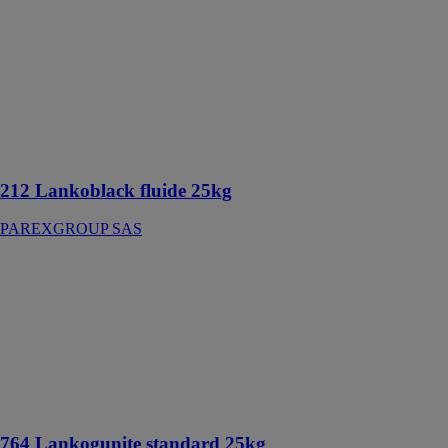
212
Lankoblack
fluide 25kg
PAREXGROUP
SAS
Revêtement
bitumineux
d’imperméabilisation
212 Lankoblack fluide 25kg
PAREXGROUP SAS
764
Lankogunite
standard 25kg
PAREXGROUP
SAS
Béton à
projeter voie
sèche
764 Lankogunite standard 25kg