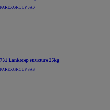
PAREXGROUP SAS
731 Lankorep
structure 25kg
PAREXGROUP
SAS
Mortier de
réparation fibré
à retrait
compensé
731 Lankorep structure 25kg
PAREXGROUP SAS
PARACREME
STH 600ML
UNITE
PAREXGROUP
SAS
Traitement anti-
remontée