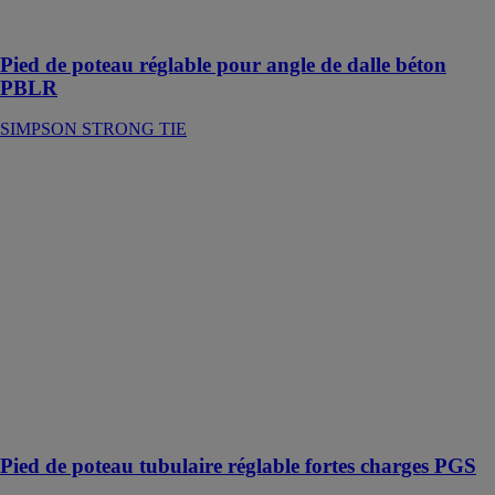
bord de dalle
béton
Pied de poteau réglable pour angle de dalle béton
PBLR
SIMPSON STRONG TIE
Pied de poteau
tubulaire
réglable fortes
charges PGS
SIMPSON
STRONG TIE
Le pied de
poteau PGS a
été conçu pour
reprendre des
charges
verticales et
horizontales
Pied de poteau tubulaire réglable fortes charges PGS