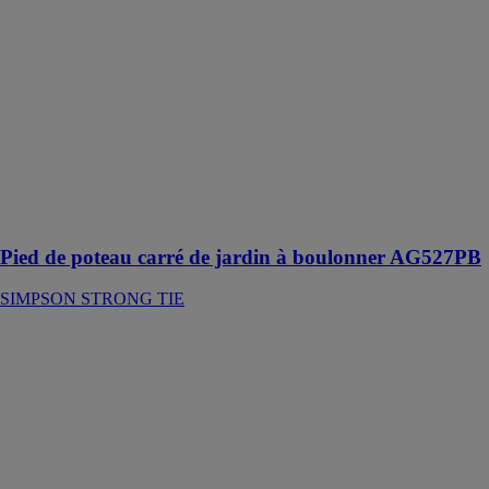
STRONG TIE
Préconisé dans
la réalisation de
structures
extérieures
légères et
ouvrages
temporaires de
jardin tels que
les clôtures de
jardins
Pied de poteau carré de jardin à boulonner AG527PB
SIMPSON STRONG TIE
Pied de poteau
carré sur
platine-prêt-à-
fixer
SIMPSON
STRONG TIE
Les pieds de