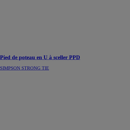
SIMPSON
STRONG TIE
Les pieds de
poteau en U à
sceller PPD ont
été conçus pour
faciliter le
montage
Pied de poteau en U à sceller PPD
SIMPSON STRONG TIE
Pied de poteau
fortes charges
PBH
SIMPSON
STRONG TIE
Le pied de
poteau
PBH120G a
été conçu pour
reprendre des