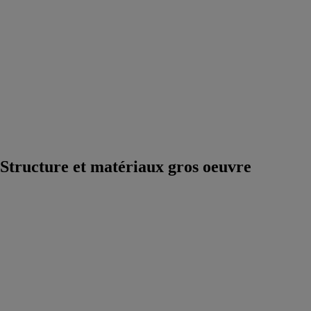
VRD et
matériel
assainissement /
eau
Biosourcé,
Biodiversité
Urbaine et
Végétalisation
Construction
Durable et
Economie
Circulaire
Structure et matériaux gros oeuvre
Mur SYbois
SYBOIS
Fabricant de
façades bois et
murs ossature
bois