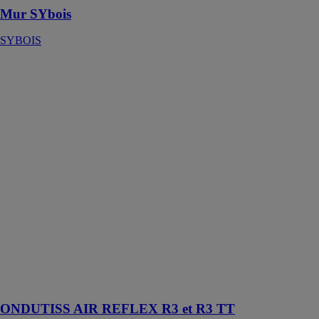
Mur SYbois
SYBOIS
ONDUTISS
AIR REFLEX
R3 et R3 TT
ONDURA
ONDULINE
Écran HPV de
sous toiture
avec couche
supérieureen
aluminium,
réfléchissante,
pour abaisserla
température
dans les
combles et
améliorerle
confort d
ONDUTISS AIR REFLEX R3 et R3 TT