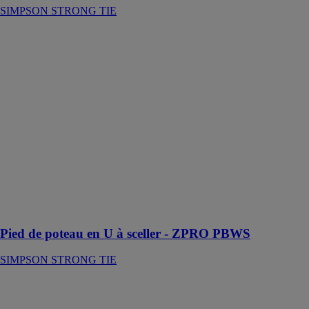
SIMPSON STRONG TIE
Pied de poteau
en U à sceller -
ZPRO PBWS
SIMPSON
STRONG TIE
Un pied de
poteau
monobloc, sans
soudure,
permettant
d'assurer la
fixation de
poteaux bois au
béton
Pied de poteau en U à sceller - ZPRO PBWS
SIMPSON STRONG TIE
Pied de poteau
en U à sceller
PPD