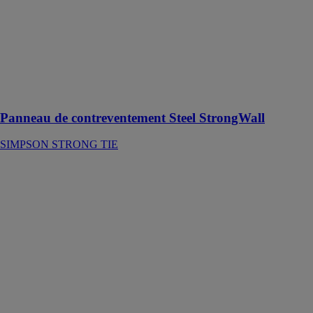
La solution du
panneau Steel
Strong-Wall™
de Simpson
Strong-Tie fait
évoluer les
constructions à
ossature bois
Panneau de contreventement Steel StrongWall
SIMPSON STRONG TIE
Panneau en
polycarbonate
isolé
ONDUCLAIR
THERMO
ONDURA
ONDULINE
Idéal pour créer
des zones
d’éclairage
naturel