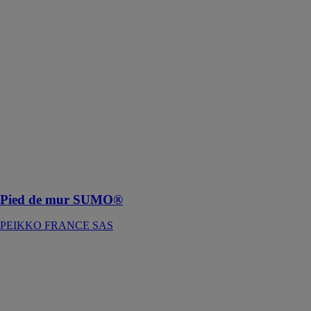
mur SUMO®
permettent de
reprendre les
efforts de
tension des
murs formés
par des
panneaux béton
préfabriqués"
au de "Pour des
connexions
boulonnées
entre panneaux
béton
Pied de mur SUMO®
PEIKKO FRANCE SAS
Pied de poteau
carré de jardin
à boulonner
AG527PB
SIMPSON