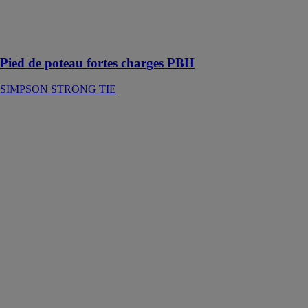
charges
verticales et
horizontales
Pied de poteau fortes charges PBH
SIMPSON STRONG TIE
Pied de poteau
réglable pour
angle de dalle
béton PBLR
SIMPSON
STRONG TIE
Conçus afin de
répondre aux
exigences
réglementaires
relatives au
respect des
distances des
chevilles
mécaniques en