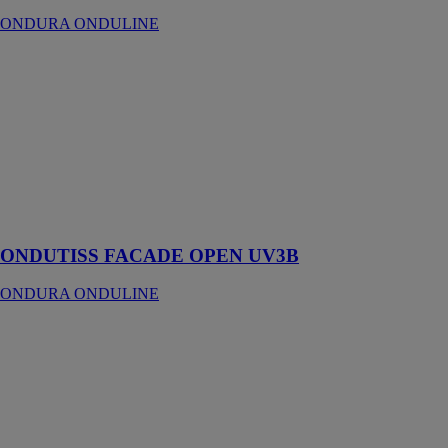
ONDURA ONDULINE
ONDUTISS
FACADE
OPEN UV3B
ONDURA
ONDULINE
Ecran pare
pluie pour
bardage à
claire-voie
ONDUTISS FACADE OPEN UV3B
ONDURA ONDULINE
Panneau de
contreventement
Steel
StrongWall
SIMPSON
STRONG TIE