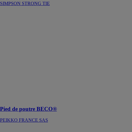
SIMPSON STRONG TIE
Pied de poutre
BECO®
PEIKKO
FRANCE SAS
Les pieds de
poutre BECO®
Beam sont
utilisés avec les
coupleurs
d’ancrage
COPRA® pour
créer des
connexions
poteau-poutre
en béton
préfabriqué
Pied de poutre BECO®
PEIKKO FRANCE SAS
Plafond en