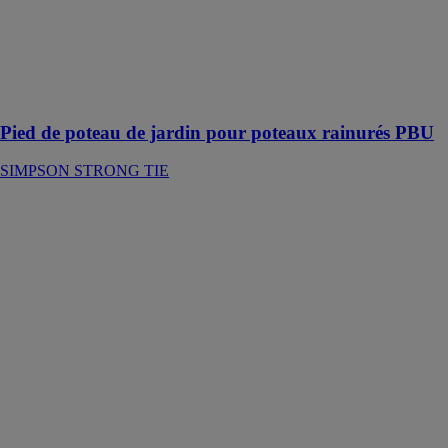
est préconisé
dans la
réalisation de
clôtures avec
des poteaux
rainurés
Pied de poteau de jardin pour poteaux rainurés PBU
SIMPSON STRONG TIE
Pied de poteau
de jardin
réglable en
largeur
SIMPSON
STRONG TIE
Le PPG60/25
est un pied de
poteau de la
gamme jardin,
ajustable en
largeur suivant
la section du