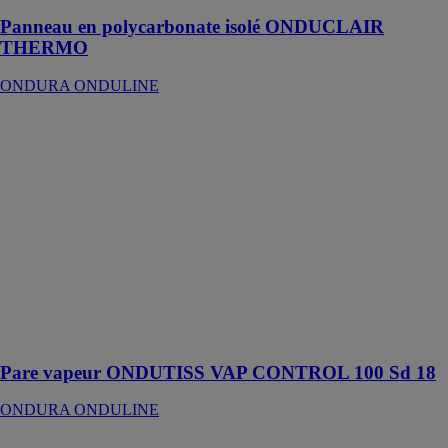
Panneau en polycarbonate isolé ONDUCLAIR
THERMO
ONDURA ONDULINE
Pare vapeur
ONDUTISS
VAP
CONTROL
100 Sd 18
ONDURA
ONDULINE
Insufflation
d'isolant
possible grâce à
la membrane
translucide
Pare vapeur ONDUTISS VAP CONTROL 100 Sd 18
ONDURA ONDULINE
Patte pour murs