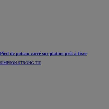
poteau carrés
sur platine
PPJBT sont
préconisés dans
la réalisation de
petits ouvrages
tels que les
clôtures et
structures
légères de
jardin
Pied de poteau carré sur platine-prêt-à-fixer
SIMPSON STRONG TIE
Pied de poteau
de jardin pour
poteaux
rainurés PBU
SIMPSON
STRONG TIE
Le pied de
poteau PBU30