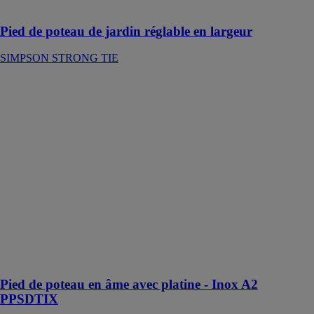
poteau
Pied de poteau de jardin réglable en largeur
SIMPSON STRONG TIE
Pied de poteau
en âme avec
platine - Inox
A2 PPSDTIX
SIMPSON
STRONG TIE
Les pieds de
poteaux type
PPSDTIX
permettent la
réalisation
d‘assemblages
discrets et
fiables
Pied de poteau en âme avec platine - Inox A2
PPSDTIX