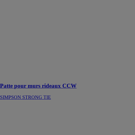
rideaux CCW
SIMPSON
STRONG TIE
Les pattes pour
murs rideaux
sont des
équerres
permettant de
connecter les
montants bois
des murs
rideaux à une
dalle de béton
Patte pour murs rideaux CCW
SIMPSON STRONG TIE
Pied de mur
SUMO®
PEIKKO
FRANCE SAS
Les pieds de