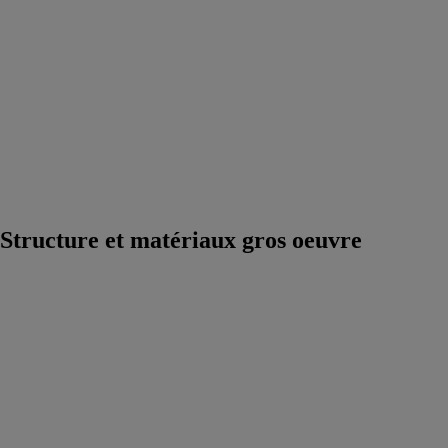
VRD et
matériel
assainissement /
eau
Biosourcé,
Biodiversité
Urbaine et
Végétalisation
Construction
Durable et
Economie
Circulaire
Structure et matériaux gros oeuvre
urban'bric
bio'bric, par
Bouyer Leroux
La brique
urban'bric
constitue l'offre
performante