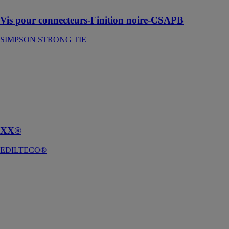
en finition noire
Vis pour connecteurs-Finition noire-CSAPB
SIMPSON STRONG TIE
XX®
EDILTECO®
Mortier léger
fibré, prêt à
l'emploi 500
kg/m3
XX®
EDILTECO®
XXLight®
EDILTECO®
Mortier léger
fibré, prêt à
l'emploi 300
kg/m3