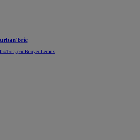
RE 2020 pour
les bâtiments
collectifs de
2ème et 3eme
familles
urban'bric
bio'bric, par Bouyer Leroux
Vis pour
connecteurs-
Finition noire-
CSAPB
SIMPSON
STRONG TIE
Les vis
CSA5,0x35PB
ont été étudiées
pour la mise en
œuvre discrète
des équerres et
des connecteurs