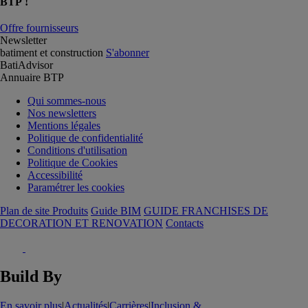
BTP !
Offre fournisseurs
Newsletter
batiment et construction
S'abonner
BatiAdvisor
Annuaire BTP
Qui sommes-nous
Nos newsletters
Mentions légales
Politique de confidentialité
Conditions d'utilisation
Politique de Cookies
Accessibilité
Paramétrer les cookies
Plan de site Produits
Guide BIM
GUIDE FRANCHISES DE
DECORATION ET RENOVATION
Contacts
Build By
En savoir plus
|
Actualités
|
Carrières
|
Inclusion &