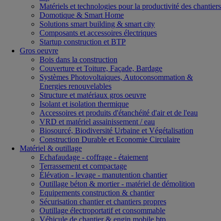
Matériels et technologies pour la productivité des chantiers
Domotique & Smart Home
Solutions smart building & smart city
Composants et accessoires électriques
Startup construction et BTP
Gros oeuvre
Bois dans la construction
Couverture et Toiture, Façade, Bardage
Systèmes Photovoltaiques, Autoconsommation &
Energies renouvelables
Structure et matériaux gros oeuvre
Isolant et isolation thermique
Accessoires et produits d'étanchéité d'air et de l'eau
VRD et matériel assainissement / eau
Biosourcé, Biodiversité Urbaine et Végétalisation
Construction Durable et Economie Circulaire
Matériel & outillage
Echafaudage - coffrage - étaiement
Terrassement et compactage
Élévation - levage - manutention chantier
Outillage béton & mortier - matériel de démolition
Equipements construction & chantier
Sécurisation chantier et chantiers propres
Outillage électroportatif et consommable
Véhicule de chantier & engin mobile btp