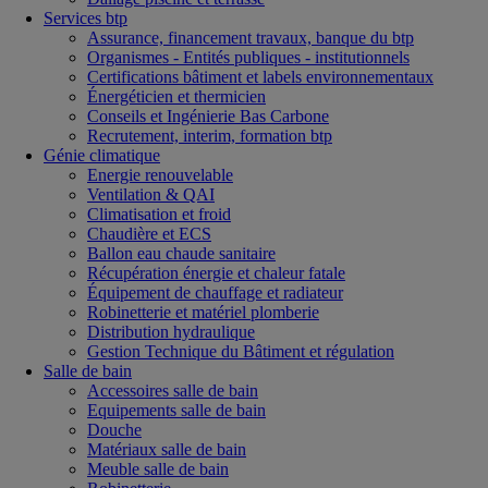
Services btp
Assurance, financement travaux, banque du btp
Organismes - Entités publiques - institutionnels
Certifications bâtiment et labels environnementaux
Énergéticien et thermicien
Conseils et Ingénierie Bas Carbone
Recrutement, interim, formation btp
Génie climatique
Energie renouvelable
Ventilation & QAI
Climatisation et froid
Chaudière et ECS
Ballon eau chaude sanitaire
Récupération énergie et chaleur fatale
Équipement de chauffage et radiateur
Robinetterie et matériel plomberie
Distribution hydraulique
Gestion Technique du Bâtiment et régulation
Salle de bain
Accessoires salle de bain
Equipements salle de bain
Douche
Matériaux salle de bain
Meuble salle de bain