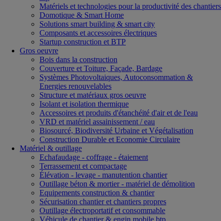
Matériels et technologies pour la productivité des chantiers
Domotique & Smart Home
Solutions smart building & smart city
Composants et accessoires électriques
Startup construction et BTP
Gros oeuvre
Bois dans la construction
Couverture et Toiture, Façade, Bardage
Systèmes Photovoltaiques, Autoconsommation &
Energies renouvelables
Structure et matériaux gros oeuvre
Isolant et isolation thermique
Accessoires et produits d'étanchéité d'air et de l'eau
VRD et matériel assainissement / eau
Biosourcé, Biodiversité Urbaine et Végétalisation
Construction Durable et Economie Circulaire
Matériel & outillage
Echafaudage - coffrage - étaiement
Terrassement et compactage
Élévation - levage - manutention chantier
Outillage béton & mortier - matériel de démolition
Equipements construction & chantier
Sécurisation chantier et chantiers propres
Outillage électroportatif et consommable
Véhicule de chantier & engin mobile btp