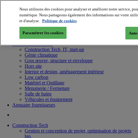
Nous utilisons des cookies pour analyser et améliorer notre service, pou
numérique. Nous partageons également des informations sur votre utilisa
et d'analyse.
Politique de cookies
Paramétrer les cookies
Autor
Batiradio
Articles & expertises
Construction Tech, IT, start-up
Génie climatique
Gros œuvre, structure et enveloppe
Hors site
Interior et design, aménagement intérieur
Low carbon
Matériel et Outillage
Menuiserie / Fermeture
Salle de bains
Véhicules et équipement
Annuaire fournisseurs
Construction Tech
Gestion et conception de projet, optimisation de projets
btp