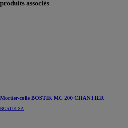
produits associés
Mortier-colle
BOSTIK MC
200
CHANTIER
BOSTIK SA
Mortier-colle
amélioré
monocomposant
polyvalent avec
résistance au
glissement
classé C2 pour
travaux neufs et
rénovations
Mortier-colle BOSTIK MC 200 CHANTIER
BOSTIK SA
Ragréage de
sol BOSTIK