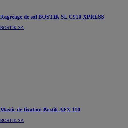
recouvrement
rapide
Ragréage de sol BOSTIK SL C910 XPRESS
BOSTIK SA
Mastic de
fixation Bostik
AFX 110
BOSTIK SA
Mastic
acrylique de
fixation hautes
performances
pour
l'agencement et
la décoration en
intérieur
Mastic de fixation Bostik AFX 110
BOSTIK SA