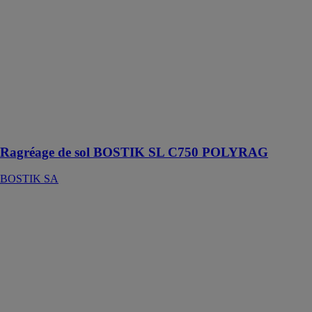
SL C750
POLYRAG
BOSTIK SA
Ragréage de
sol fibré rapide
autolissant
polyvalent P3R
pour travaux
neufs et
rénovations
Ragréage de sol BOSTIK SL C750 POLYRAG
BOSTIK SA
Ragréage de
sol BOSTIK
SL C910
XPRESS
BOSTIK SA
Enduit de
ragréage de sol
autolissant à