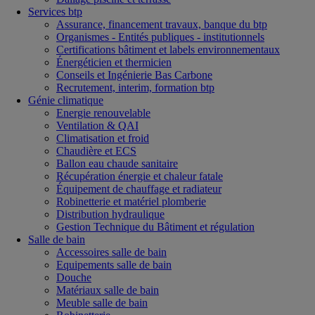
Services btp
Assurance, financement travaux, banque du btp
Organismes - Entités publiques - institutionnels
Certifications bâtiment et labels environnementaux
Énergéticien et thermicien
Conseils et Ingénierie Bas Carbone
Recrutement, interim, formation btp
Génie climatique
Energie renouvelable
Ventilation & QAI
Climatisation et froid
Chaudière et ECS
Ballon eau chaude sanitaire
Récupération énergie et chaleur fatale
Équipement de chauffage et radiateur
Robinetterie et matériel plomberie
Distribution hydraulique
Gestion Technique du Bâtiment et régulation
Salle de bain
Accessoires salle de bain
Equipements salle de bain
Douche
Matériaux salle de bain
Meuble salle de bain