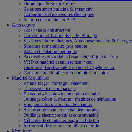
Domotique & Smart Home
Solutions smart building & smart city
Composants et accessoires électriques
Startup construction et BTP
Gros oeuvre
Bois dans la construction
Couverture et Toiture, Façade, Bardage
Systèmes Photovoltaiques, Autoconsommation & Energies
Structure et matériaux gros oeuvre
Isolant et isolation thermique
Accessoires et produits d'étanchéité d'air et de l'eau
VRD et matériel assainissement / eau
Biosourcé, Biodiversité Urbaine et Végétalisation
Construction Durable et Economie Circulaire
Matériel & outillage
Echafaudage - coffrage - étaiement
Terrassement et compactage
Élévation - levage - manutention chantier
Outillage béton & mortier - matériel de démolition
Equipements construction & chantier
Sécurisation chantier et chantiers propres
Outillage électroportatif et consommable
Véhicule de chantier & engin mobile btp
Instrument de mesure et outil de contrôle
Menuiserie