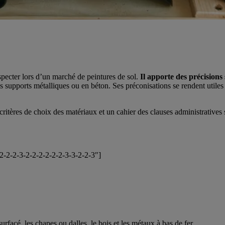
specter lors d’un marché de peintures de sol.
Il apporte des précisions
 des supports métalliques ou en béton. Ses préconisations se rendent util
 critères de choix des matériaux et un cahier des clauses administrativ
-2-2-2-3-2-2-2-2-2-2-3-3-2-2-3″]
urfacé, les chapes ou dalles, le bois et les métaux à bas de fer.