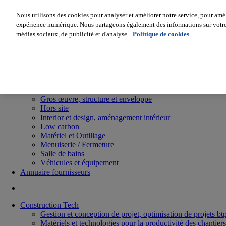
Nous utilisons des cookies pour analyser et améliorer notre service, pour améli
expérience numérique. Nous partageons également des informations sur votre u
médias sociaux, de publicité et d'analyse.
Politique de cookies
Batiradio
Articles & expertises
Construction Tech, IT, start-up
Génie climatique
Gros œuvre, structure et enveloppe
Hors site
Interior et design, aménagement intérieur
Low carbon
Matériel et Outillage
Menuiserie / Fermeture
Salle de bains
Véhicules et équipement
Annuaire fournisseurs
Construction Tech
Gestion et conception de projet, optimisation de projets bt
Matériels et technologies pour la productivité des chantiers