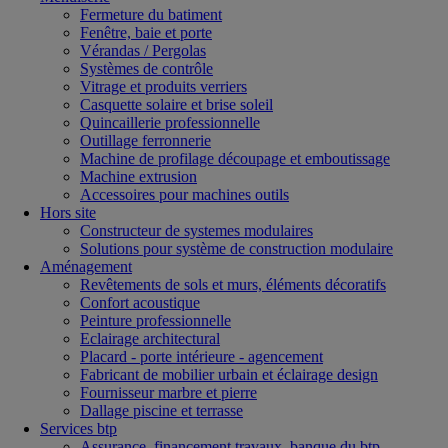
Fermeture du batiment
Fenêtre, baie et porte
Vérandas / Pergolas
Systèmes de contrôle
Vitrage et produits verriers
Casquette solaire et brise soleil
Quincaillerie professionnelle
Outillage ferronnerie
Machine de profilage découpage et emboutissage
Machine extrusion
Accessoires pour machines outils
Hors site
Constructeur de systemes modulaires
Solutions pour système de construction modulaire
Aménagement
Revêtements de sols et murs, éléments décoratifs
Confort acoustique
Peinture professionnelle
Eclairage architectural
Placard - porte intérieure - agencement
Fabricant de mobilier urbain et éclairage design
Fournisseur marbre et pierre
Dallage piscine et terrasse
Services btp
Assurance, financement travaux, banque du btp