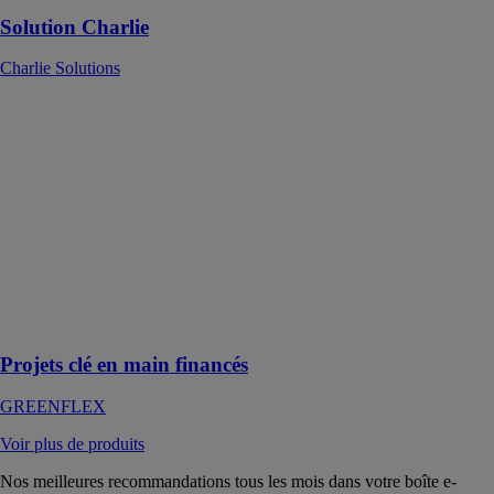
Solution Charlie
Charlie Solutions
Projets clé en
main financés
GREENFLEX
S’engager
durablement
dans un résultat
de performance
énergétique au
travers d’une
solution clé en
main financée
Projets clé en main financés
GREENFLEX
Voir plus de produits
Nos meilleures recommandations tous les mois dans votre boîte e-