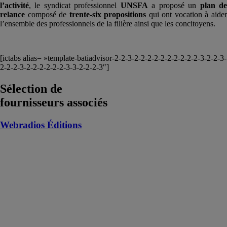
l’activité
, le syndicat professionnel
UNSFA
a proposé un
plan d
relance
composé de
trente-six propositions
qui ont vocation à aide
l’ensemble des professionnels de la filière ainsi que les concitoyens.
[ictabs alias= »template-batiadvisor-2-2-3-2-2-2-2-2-2-2-2-2-2-3-2-2-3-
2-2-2-3-2-2-2-2-2-2-3-3-2-2-2-3″]
Sélection de
fournisseurs associés
Webradios Éditions