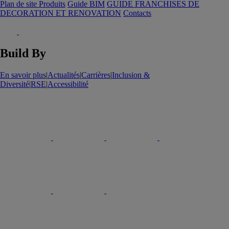
Plan de site Produits
Guide BIM
GUIDE FRANCHISES DE
DECORATION ET RENOVATION
Contacts
Build By
En savoir plus
|
Actualités
|
Carrières
|
Inclusion &
Diversité
|
RSE
|
Accessibilité