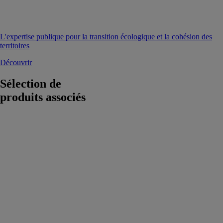
L'expertise publique pour la transition écologique et la cohésion des
territoires
Découvrir
Sélection de
produits associés
Solution
Charlie
Charlie
Solutions
La
géolocalisation
et le suivi du
matériel au
service de votre
entreprise, en
un endroit