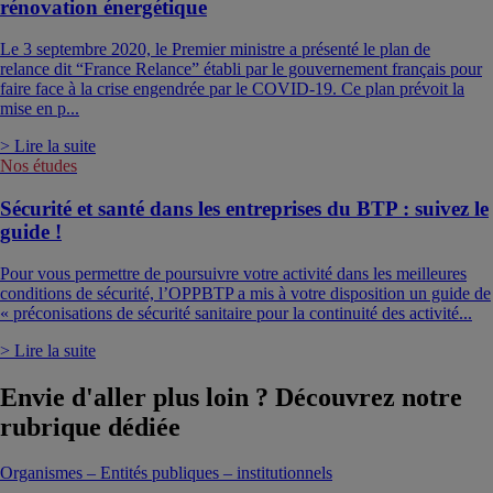
rénovation énergétique
Le 3 septembre 2020, le Premier ministre a présenté le plan de
relance dit “France Relance” établi par le gouvernement français pour
faire face à la crise engendrée par le COVID-19. Ce plan prévoit la
mise en p...
> Lire la suite
Nos études
Sécurité et santé dans les entreprises du BTP : suivez le
guide !
Pour vous permettre de poursuivre votre activité dans les meilleures
conditions de sécurité, l’OPPBTP a mis à votre disposition un guide de
« préconisations de sécurité sanitaire pour la continuité des activité...
> Lire la suite
Envie d'aller plus loin ? Découvrez notre
rubrique dédiée
Organismes – Entités publiques – institutionnels