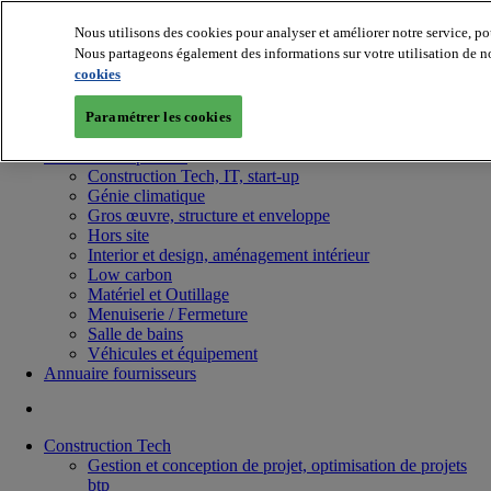
Nous utilisons des cookies pour analyser et améliorer notre service, po
Nous partageons également des informations sur votre utilisation de no
cookies
Paramétrer les cookies
Batiradio
Articles & expertises
Construction Tech, IT, start-up
Génie climatique
Gros œuvre, structure et enveloppe
Hors site
Interior et design, aménagement intérieur
Low carbon
Matériel et Outillage
Menuiserie / Fermeture
Salle de bains
Véhicules et équipement
Annuaire fournisseurs
Construction Tech
Gestion et conception de projet, optimisation de projets
btp