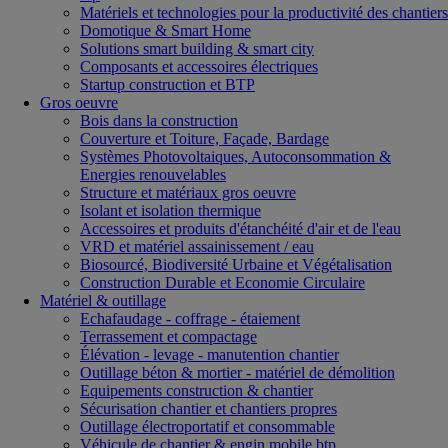
Matériels et technologies pour la productivité des chantiers
Domotique & Smart Home
Solutions smart building & smart city
Composants et accessoires électriques
Startup construction et BTP
Gros oeuvre
Bois dans la construction
Couverture et Toiture, Façade, Bardage
Systèmes Photovoltaiques, Autoconsommation &
Energies renouvelables
Structure et matériaux gros oeuvre
Isolant et isolation thermique
Accessoires et produits d'étanchéité d'air et de l'eau
VRD et matériel assainissement / eau
Biosourcé, Biodiversité Urbaine et Végétalisation
Construction Durable et Economie Circulaire
Matériel & outillage
Echafaudage - coffrage - étaiement
Terrassement et compactage
Élévation - levage - manutention chantier
Outillage béton & mortier - matériel de démolition
Equipements construction & chantier
Sécurisation chantier et chantiers propres
Outillage électroportatif et consommable
Véhicule de chantier & engin mobile btp