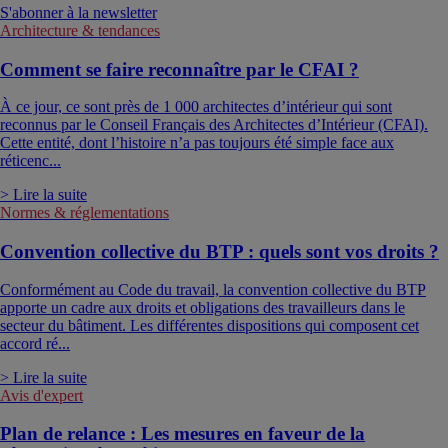
S'abonner à la newsletter
Architecture & tendances
Comment se faire reconnaître par le CFAI ?
À ce jour, ce sont près de 1 000 architectes d’intérieur qui sont
reconnus par le Conseil Français des Architectes d’Intérieur (CFAI).
Cette entité, dont l’histoire n’a pas toujours été simple face aux
réticenc...
> Lire la suite
Normes & réglementations
Convention collective du BTP : quels sont vos droits ?
Conformément au Code du travail, la convention collective du BTP
apporte un cadre aux droits et obligations des travailleurs dans le
secteur du bâtiment. Les différentes dispositions qui composent cet
accord ré...
> Lire la suite
Avis d'expert
Plan de relance : Les mesures en faveur de la