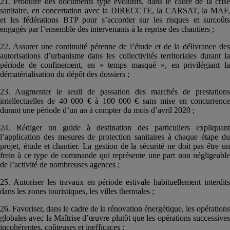
21. Produire des documents type évolutifs, dans le cadre de la crise
sanitaire, en concertation avec la DIRECCTE, la CARSAT, la MAF,
et les fédérations BTP pour s’accorder sur les risques et surcoûts
engagés par l’ensemble des intervenants à la reprise des chantiers ;
22. Assurer une continuité pérenne de l’étude et de la délivrance des
autorisations d’urbanisme dans les collectivités territoriales durant la
période de confinement, en « temps masqué », en privilégiant la
dématérialisation du dépôt des dossiers ;
23. Augmenter le seuil de passation des marchés de prestations
intellectuelles de 40 000 € à 100 000 € sans mise en concurrence
durant une période d’un an à compter du mois d’avril 2020 ;
24. Rédiger un guide à destination des particuliers expliquant
l’application des mesures de protection sanitaires à chaque étape du
projet, étude et chantier. La gestion de la sécurité ne doit pas être un
frein à ce type de commande qui représente une part non négligeable
de l’activité de nombreuses agences ;
25. Autoriser les travaux en période estivale habituellement interdits
dans les zones touristiques, les villes thermales ;
26. Favoriser, dans le cadre de la rénovation énergétique, les opérations
globales avec la Maîtrise d’œuvre plutôt que les opérations successives
incohérentes, coûteuses et inefficaces ;