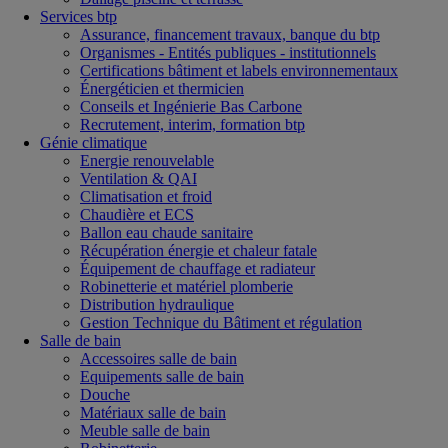
Services btp
Assurance, financement travaux, banque du btp
Organismes - Entités publiques - institutionnels
Certifications bâtiment et labels environnementaux
Énergéticien et thermicien
Conseils et Ingénierie Bas Carbone
Recrutement, interim, formation btp
Génie climatique
Energie renouvelable
Ventilation & QAI
Climatisation et froid
Chaudière et ECS
Ballon eau chaude sanitaire
Récupération énergie et chaleur fatale
Équipement de chauffage et radiateur
Robinetterie et matériel plomberie
Distribution hydraulique
Gestion Technique du Bâtiment et régulation
Salle de bain
Accessoires salle de bain
Equipements salle de bain
Douche
Matériaux salle de bain
Meuble salle de bain