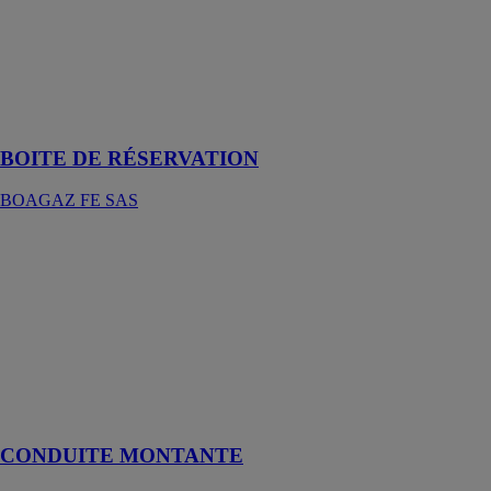
SAS
Facilite
l'incorporation
des tuyaux
dans les dalles
bétons
BOITE DE RÉSERVATION
BOAGAZ FE SAS
CONDUITE
MONTANTE
BOAGAZ FE
SAS
Des conduites
montantes
conçues pour le
gaz basse
pression
CONDUITE MONTANTE