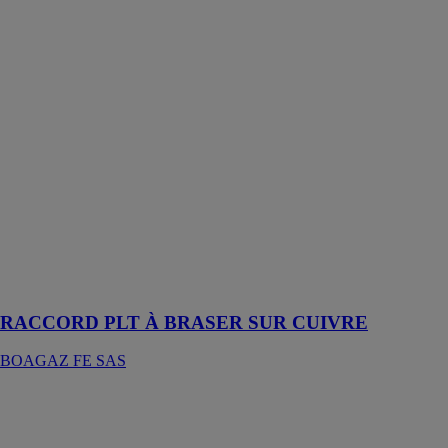
RACCORD
PLT À
BRASER SUR
CUIVRE
BOAGAZ FE
SAS
Chaque raccord
BOAGAZ est
fabriqué en
laiton de haute
qualité et
dispose d’un
système breveté
de double
étanchéité
RACCORD PLT À BRASER SUR CUIVRE
BOAGAZ FE SAS
BOITE DE
RÉSERVATION
BOAGAZ FE