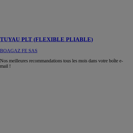
Tuyaux en
acier
inoxydable
pliables à la
main
TUYAU PLT (FLEXIBLE PLIABLE)
BOAGAZ FE SAS
Nos meilleures recommandations tous les mois dans votre boîte e-
mail !