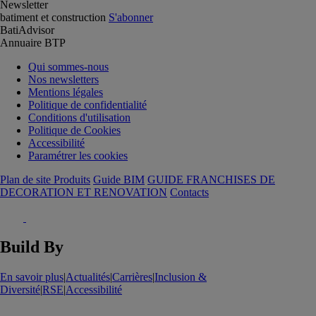
Newsletter
batiment et construction
S'abonner
BatiAdvisor
Annuaire BTP
Qui sommes-nous
Nos newsletters
Mentions légales
Politique de confidentialité
Conditions d'utilisation
Politique de Cookies
Accessibilité
Paramétrer les cookies
Plan de site Produits
Guide BIM
GUIDE FRANCHISES DE
DECORATION ET RENOVATION
Contacts
Build By
En savoir plus
|
Actualités
|
Carrières
|
Inclusion &
Diversité
|
RSE
|
Accessibilité