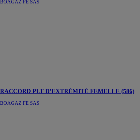
BOAGAZ FE SAS
RACCORD
PLT
D’EXTRÉMITÉ
FEMELLE
(586)
BOAGAZ FE
SAS
Raccords laiton
massif avec une
technologie à
double
étanchéité
RACCORD PLT D’EXTRÉMITÉ FEMELLE (586)
BOAGAZ FE SAS
TUYAU PLT
(FLEXIBLE
PLIABLE)
BOAGAZ FE
SAS