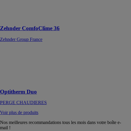
complément
pour un confort
tout au long de
l'année
Zehnder ComfoClime 36
Zehnder Group France
Optitherm Duo
PERGE
CHAUDIERES
Une puissance
totale de 48, 56
et 64 kW
Optitherm Duo
PERGE CHAUDIERES
Voir plus de produits
Nos meilleures recommandations tous les mois dans votre boîte e-
mail !