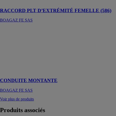
étanchéité
RACCORD PLT D’EXTRÉMITÉ FEMELLE (586)
BOAGAZ FE SAS
CONDUITE
MONTANTE
BOAGAZ FE
SAS
Des conduites
montantes
conçues pour le
gaz basse
pression
CONDUITE MONTANTE
BOAGAZ FE SAS
Voir plus de produits
Produits
associés