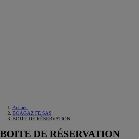
Equipements
salle
de
bain
Douche
Matériaux
salle
de
bain
Meuble
salle
de
bain
Robinetterie
Techniques
sanitaires
Accueil
BOAGAZ FE SAS
BOITE DE RÉSERVATION
BOITE DE RÉSERVATION