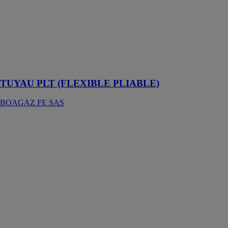
BOAGAZ FE
SAS
Tuyaux en
acier
inoxydable
pliables à la
main
TUYAU PLT (FLEXIBLE PLIABLE)
BOAGAZ FE SAS
RACCORD
PLT
D’EXTRÉMITÉ
FEMELLE
(586)
BOAGAZ FE
SAS
Raccords laiton
massif avec une
technologie à
double