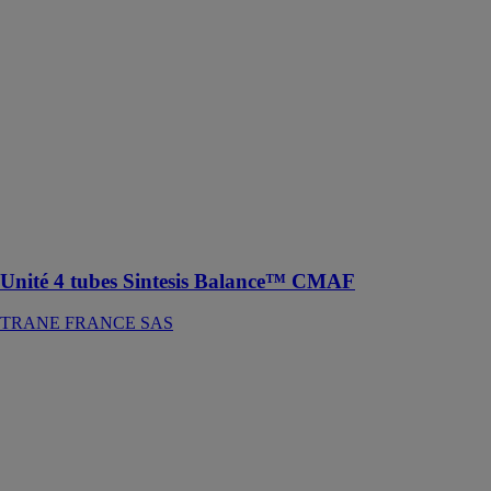
CMAF
TRANE
FRANCE SAS
Cette unité
produit l'eau
glacée et l'eau
chaude à
l'ensemble du
bâtiment, sans
émission
directe de gaz à
effet de serre
Unité 4 tubes Sintesis Balance™ CMAF
TRANE FRANCE SAS
Zehnder
ComfoClime
36
Zehnder Group
France
Une solution de