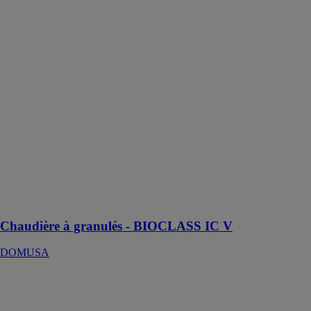
Chaudière à
granulés -
BIOCLASS IC
V
DOMUSA
La chaudière à
granulés
BIOCLASS IC
V offre une
solution de
chauffage
performante,
économique et
respectueuse de
l'environnement
Chaudière à granulés - BIOCLASS IC V
DOMUSA
Unité 4 tubes
Sintesis
Balance™