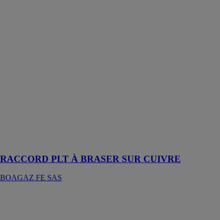
RACCORD
PLT À
BRASER SUR
CUIVRE
BOAGAZ FE
SAS
Chaque raccord
BOAGAZ est
fabriqué en
laiton de haute
qualité et
dispose d’un
système breveté
de double
étanchéité
RACCORD PLT À BRASER SUR CUIVRE
BOAGAZ FE SAS
TUYAU PLT
(FLEXIBLE
PLIABLE)