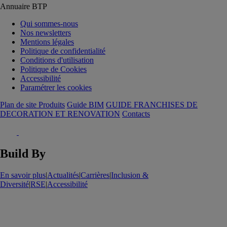
Annuaire BTP
Qui sommes-nous
Nos newsletters
Mentions légales
Politique de confidentialité
Conditions d'utilisation
Politique de Cookies
Accessibilité
Paramétrer les cookies
Plan de site Produits
Guide BIM
GUIDE FRANCHISES DE
DECORATION ET RENOVATION
Contacts
Build By
En savoir plus
|
Actualités
|
Carrières
|
Inclusion &
Diversité
|
RSE
|
Accessibilité