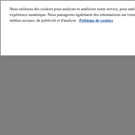
Nous utilisons des cookies pour analyser et améliorer notre service, pour améli
expérience numérique. Nous partageons également des informations sur votre u
médias sociaux, de publicité et d'analyse.
Politique de cookies
Batiradio
Articles
&
expertises
Construction
Tech,
IT,
start-
up
Génie
climatique
Gros
œuvre,
structure
et
enveloppe
Hors
site