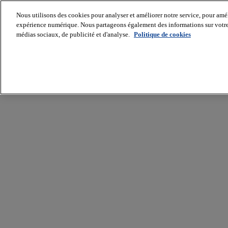
Nous utilisons des cookies pour analyser et améliorer notre service, pour améli
expérience numérique. Nous partageons également des informations sur votre u
médias sociaux, de publicité et d'analyse.
Politique de cookies
Batiradio
Articles
&
expertises
Construction
Tech,
IT,
start-
up
Génie
climatique
Gros
œuvre,
structure
et
enveloppe
Hors
site