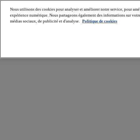
Nous utilisons des cookies pour analyser et améliorer notre service, pour améli
expérience numérique. Nous partageons également des informations sur votre u
médias sociaux, de publicité et d'analyse.
Politique de cookies
Batiradio
Articles
&
expertises
Construction
Tech,
IT,
start-
up
Génie
climatique
Gros
œuvre,
structure
et
enveloppe
Hors
site