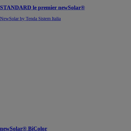
STANDARD le premier newSolar®
NewSolar by Tenda Sistem Italia
newSolar®
BiColor
NewSolar by
Tenda Sistem
Italia
Le premier
modèle de
brise-soleil
dans l’histoire
des systèmes
avec entretoises
en aluminium
extrudé à avoir
une double
façade de
couleur
différente
newSolar® BiColor