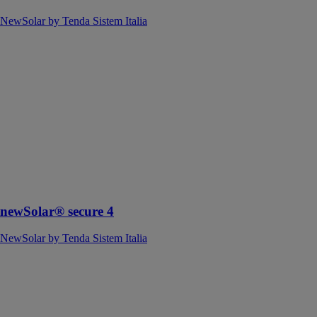
NewSolar by Tenda Sistem Italia
newSolar®
secure 4
NewSolar by
Tenda Sistem
Italia
Système anti-
effraction
composé d’un
profilé rond en
acier
indéchirable
newSolar® secure 4
NewSolar by Tenda Sistem Italia
Gamme
newSolar®
NewSolar by
Tenda Sistem
Italia