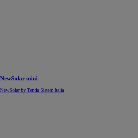
NewSolar mini
NewSolar by
Tenda Sistem
Italia
Un volet
roulant en
aluminium
extrudé de
haute qualité et
à haute
résistance
NewSolar mini
NewSolar by Tenda Sistem Italia
NewSolar
elephant
NewSolar by
Tenda Sistem
Italia
Le plus grand