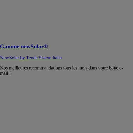
Le concept le
plus moderne
de store à
enroulement
disponible sur
le marché.
Gamme newSolar®
NewSolar by Tenda Sistem Italia
Nos meilleures recommandations tous les mois dans votre boîte e-
mail !