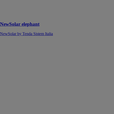
de la gamme
des volets
roulants brise-
soleil
NewSolar elephant
NewSolar by Tenda Sistem Italia
STANDARD
le premier
newSolar®
NewSolar by
Tenda Sistem
Italia
newSolar®
standard est le
premier modèle
des produits
appartenant à la
gamme de
volets roulants
brise-soleil la
plus innovante