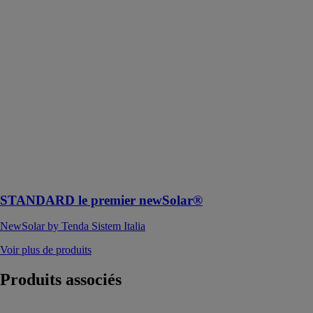
newSolar®
NewSolar by
Tenda Sistem
Italia
newSolar®
standard est le
premier modèle
des produits
appartenant à la
gamme de
volets roulants
brise-soleil la
plus innovante
STANDARD le premier newSolar®
NewSolar by Tenda Sistem Italia
Voir plus de produits
Produits
associés
Brise-soleil