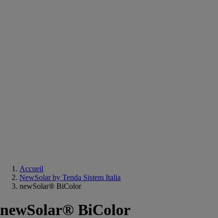
Equipements
salle
de
bain
Douche
Matériaux
salle
de
bain
Meuble
salle
de
bain
Robinetterie
Techniques
sanitaires
Accueil
NewSolar by Tenda Sistem Italia
newSolar® BiColor
newSolar® BiColor