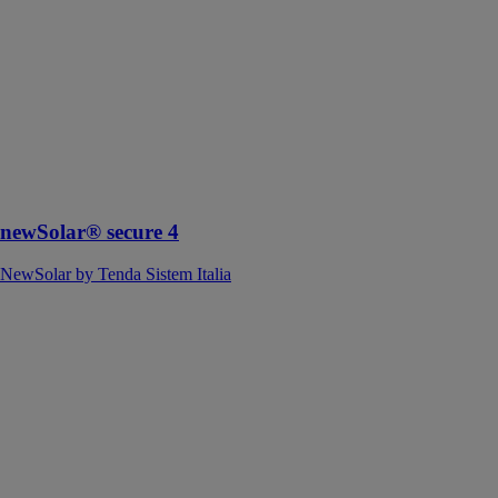
NewSolar by
Tenda Sistem
Italia
Système anti-
effraction
composé d’un
profilé rond en
acier
indéchirable
newSolar® secure 4
NewSolar by Tenda Sistem Italia
Gamme
newSolar®
NewSolar by
Tenda Sistem
Italia
Le concept le
plus moderne
de store à
enroulement