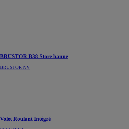
Le store banne
B38 est une
solution bien
pensée pour
offrir à la fois
de l'ombre, de
l'intimité et une
protection
contre le soleil
BRUSTOR B38 Store banne
BRUSTOR NV
Volet Roulant
Intégré
FENETREA
Performance et
excellente
isolation
Volet Roulant Intégré