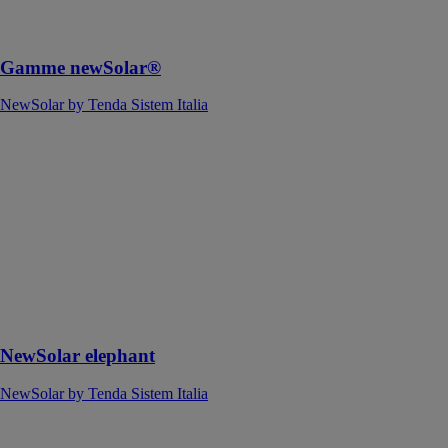
disponible sur
le marché.
Gamme newSolar®
NewSolar by Tenda Sistem Italia
NewSolar
elephant
NewSolar by
Tenda Sistem
Italia
Le plus grand
de la gamme
des volets
roulants brise-
soleil
NewSolar elephant
NewSolar by Tenda Sistem Italia
STANDARD
le premier