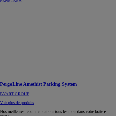
FENETREA
PergoLine
Amethist
Parking System
BYART
GROUP
Amethist
Parking System
apporte un
confort
saisonnier aux
systèmes de
parking de
nouvelle
génération
PergoLine Amethist Parking System
BYART GROUP
Voir plus de produits
Nos meilleures recommandations tous les mois dans votre boîte e-