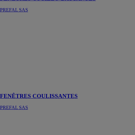
PREFAL SAS
FENÊTRES
COULISSANTES
PREFAL SAS
Les fenêtres
coulissantes,
fabriquées en
aluminium,
sont utilisées
pour des baies
vitrées, des
terrasses ou des
vérandas
FENÊTRES COULISSANTES
PREFAL SAS
FENÊTRES
EN
ALUMINIUM
PREFAL SAS