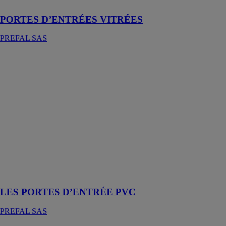
PORTES D’ENTRÉES VITRÉES
PREFAL SAS
LES PORTES
D’ENTRÉE
PVC
PREFAL SAS
Les portes
d’entrée en
PVC sont un
élément
essentiel pour
sécuriser et
embellir les
maisons et les
appartements
LES PORTES D’ENTRÉE PVC
PREFAL SAS