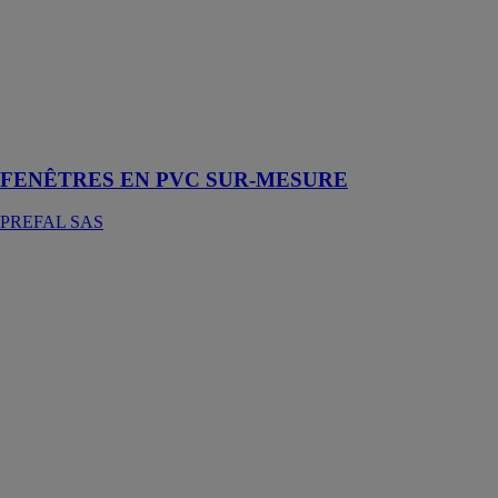
menuiseries
conçues pour
répondre aux
besoins
spécifiques de
chaque
habitation
FENÊTRES EN PVC SUR-MESURE
PREFAL SAS
PORTE-
FENÊTRE 1
VANTAIL
SUR-
MESURE
PREFAL SAS
La PORTE-
FENÊTRE 1
VANTAIL
SUR-
MESURE est
réalisée sur