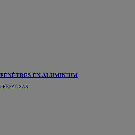
Les fenêtres en
aluminium sont
conçues pour
équiper les
ouvertures des
bâtiments et
habitations, et
permettent
l’entrée de
lumière
naturelle
FENÊTRES EN ALUMINIUM
PREFAL SAS
FENÊTRES
EN PVC SUR-
MESURE
PREFAL SAS
Les fenêtres en
PVC sur-
mesure sont des