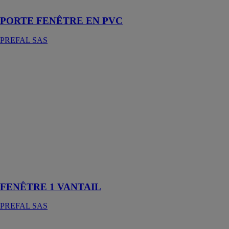
naturelle
PORTE FENÊTRE EN PVC
PREFAL SAS
FENÊTRE 1
VANTAIL
PREFAL SAS
La fenêtre 1
vantail peut être
fabriquée en
PVC ou en
aluminium. Il
s'agit d'un type
de fenêtre
composée d'un
seul vantail
FENÊTRE 1 VANTAIL
PREFAL SAS
VERRIÈRES