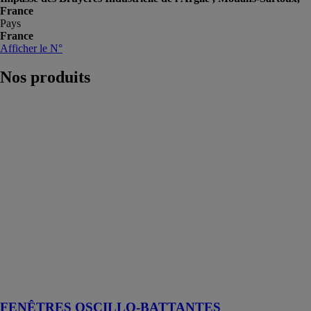
France
Pays
France
Afficher le N°
Nos
produits
FENÊTRES
OSCILLO-
BATTANTES
PREFAL SAS
Les fenêtres
oscillo-
battantes sont
un type de
fenêtre qui
combine deux
modes
d'ouverture : le
mode oscillo et
le mode battant
FENÊTRES OSCILLO-BATTANTES