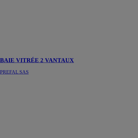
La baie vitrée 2
vantaux est une
porte-fenêtre
coulissante
composée de
deux battants
qui s'ouvrent
l'un sur l'autre
BAIE VITRÉE 2 VANTAUX
PREFAL SAS
PORTES
D’ENTRÉES
PLEINES
PREFAL SAS
Les portes
d’entrée pleines
sont une
solution pour
sécuriser et
personnaliser