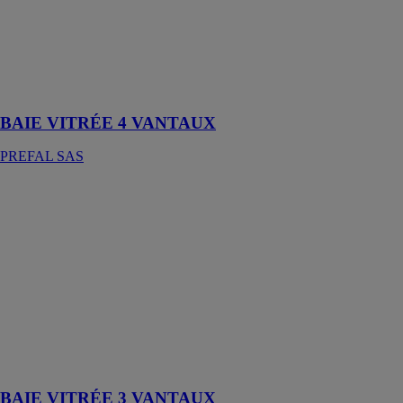
quatre battants
vitrés, offrant
une large
ouverture et
une grande
luminosité
BAIE VITRÉE 4 VANTAUX
PREFAL SAS
BAIE VITRÉE
3 VANTAUX
PREFAL SAS
La baie vitrée 3
vantaux est une
porte-fenêtre
coulissante
composée de
trois battants
qui s'ouvrent
sur des rails
BAIE VITRÉE 3 VANTAUX