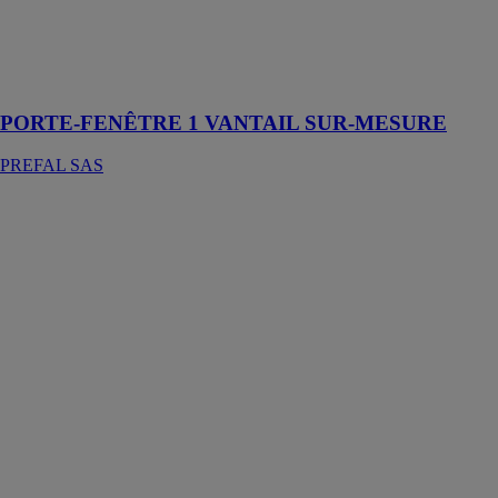
mesure dans
des matériaux
comme le PVC
ou l’aluminium
PORTE-FENÊTRE 1 VANTAIL SUR-MESURE
PREFAL SAS
PORTE
FENÊTRE EN
PVC
PREFAL SAS
La porte-
fenêtre en PVC
permet
d’accéder à
l’extérieur tout
en offrant une
grande
ouverture,
maximisant
ainsi la lumière