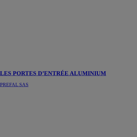
LES PORTES
D’ENTRÉE
ALUMINIUM
PREFAL SAS
Les portes
d’entrée en
aluminium,
conçues pour
les maisons et
les
appartements
LES PORTES D’ENTRÉE ALUMINIUM
PREFAL SAS
PORTE-
FENÊTRE 2
VANTAUX
PREFAL SAS
La PORTE-
FENÊTRE 2
VANTAUX est