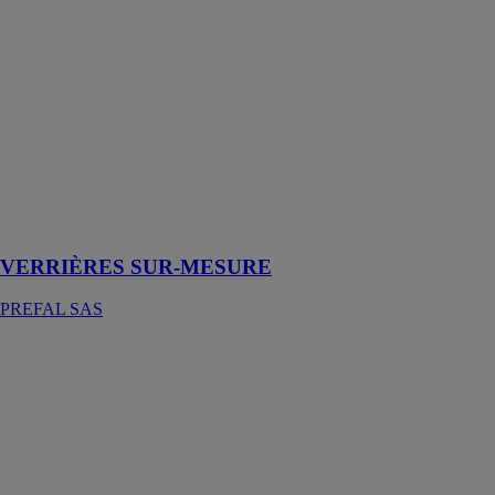
SUR-
MESURE
PREFAL SAS
Une verrière
sur mesure est
une structure en
métal dotée de
panneaux
vitrés, utilisée
pour séparer
des espaces
VERRIÈRES SUR-MESURE
PREFAL SAS
BAIE VITRÉE
4 VANTAUX
PREFAL SAS
La baie vitrée 4
vantaux est une
porte-fenêtre
coulissante à