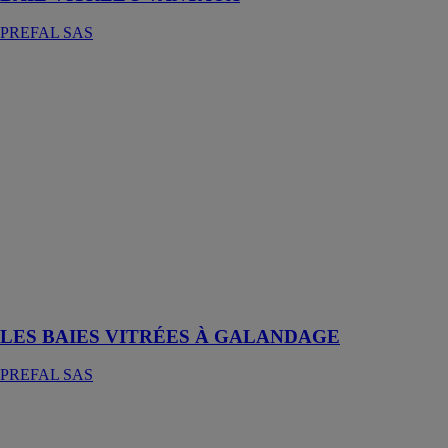
PREFAL SAS
LES BAIES
VITRÉES À
GALANDAGE
PREFAL SAS
Les baies
vitrées à
galandage sont
des portes ou
fenêtres qui
disparaissent
dans le mur
lorsqu'elles sont
ouvertes
LES BAIES VITRÉES À GALANDAGE
PREFAL SAS
BAIE VITRÉE
2 VANTAUX
PREFAL SAS