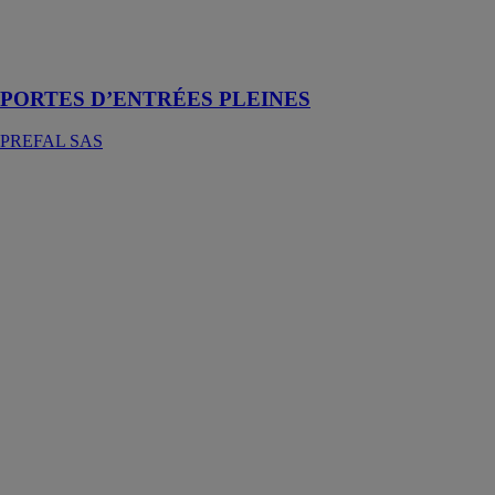
l'entrée de la
maison ou de
l'appartement
PORTES D’ENTRÉES PLEINES
PREFAL SAS
PORTES
D’ENTRÉES
VITRÉES
PREFAL SAS
Les portes
d’entrée vitrées
est une solution
de menuiserie
conçue pour
sécuriser et
embellir les
habitations tout
en permettant
l’entrée de
lumière
naturelle