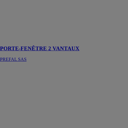
une menuiserie
extérieure,
souvent utilisée
dans les pièces
de vie comme
la cuisine, le
salon ou les
chambres
PORTE-FENÊTRE 2 VANTAUX
PREFAL SAS
PORTE
FENÊTRE EN
ALUMINIUM
PREFAL SAS
La porte-
fenêtre en
aluminium
permet
d'accéder à
l'extérieur tout
en maximisant