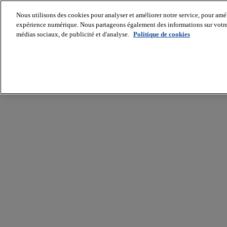
Nous utilisons des cookies pour analyser et améliorer notre service, pour améli
expérience numérique. Nous partageons également des informations sur votre u
médias sociaux, de publicité et d'analyse.
Politique de cookies
Batiradio
Articles
&
expertises
Construction
Tech,
IT,
start-
up
Génie
climatique
Gros
œuvre,
structure
et
enveloppe
Hors
site