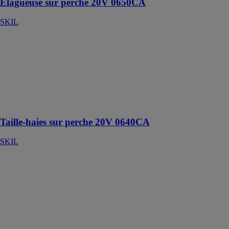
Elagueuse sur perche 20V 0650CA
SKIL
Taille-haies sur
perche 20V
0640CA
SKIL
Puissant taille-
haies sur
perche sans fil
Taille-haies sur perche 20V 0640CA
SKIL
Coupe-
bordures
BRUSHLESS
20V 0250CA
SKIL
Coupe-
bordures