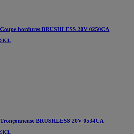
BRUSHLESS,
moteur sans
charbon, sans
fil et puissant
Coupe-bordures BRUSHLESS 20V 0250CA
SKIL
Tronçonneuse
BRUSHLESS
20V 0534CA
SKIL
Tronçonneuse
BRUSHLESS,
moteur sans
charbon, sans
fil.Très
puissante et
robuste.
Tronçonneuse BRUSHLESS 20V 0534CA
SKIL