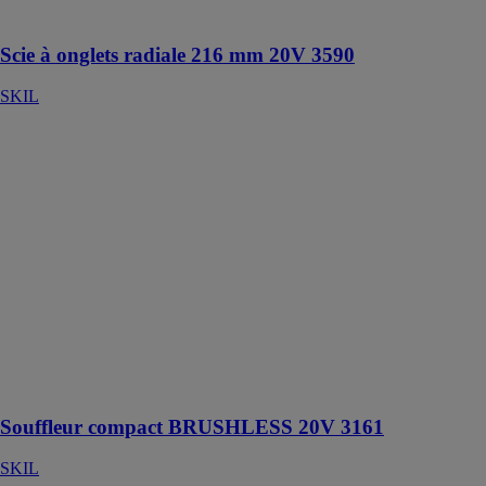
et laser réglable
Scie à onglets radiale 216 mm 20V 3590
SKIL
Souffleur
compact
BRUSHLESS
20V 3161
SKIL
Souffleur sans
fil « Brushless
», moteur sans
charbon, pour
souffler
poussières et
autres détritus
en un clin d’œil
Souffleur compact BRUSHLESS 20V 3161
SKIL