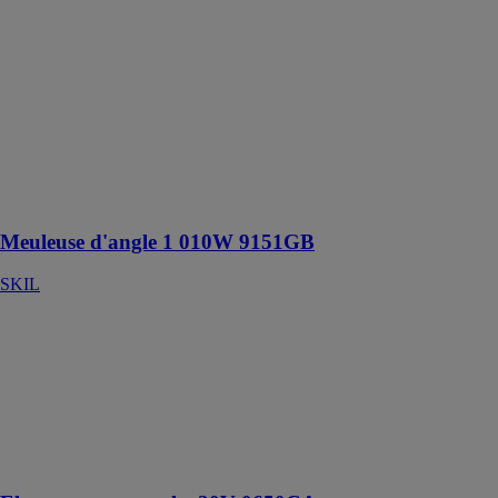
d'angle 1 010W
9151GB
SKIL
Puissante
meuleuse
d’angle de 1
010 W avec
électronique et
présélection de
vitesse
Meuleuse d'angle 1 010W 9151GB
SKIL
Elagueuse sur
perche 20V
0650CA
SKIL
Puissante
élagueuse sur
perche sans fil