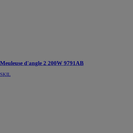
9791AB
SKIL
Meuleuse
d'angle avec
moteur
extrêmement
puissant pour
les travaux les
plus lourds
Meuleuse d'angle 2 200W 9791AB
SKIL
Ponceuse
multifonction
250W 7280DA
SKIL
Ponceuse 3 en
1 de 250 W
pour une
grande variété
desurfaces