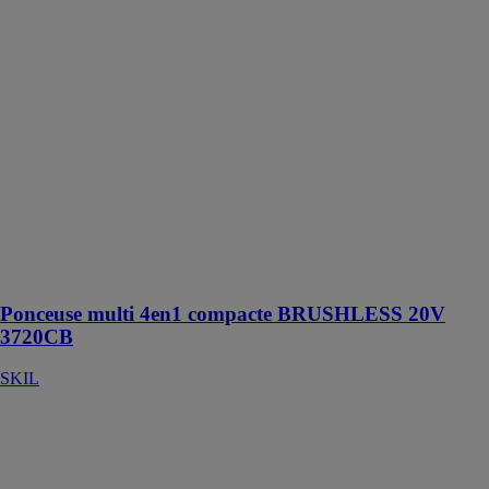
Ponceuse multi
4en1 compacte
BRUSHLESS
20V 3720CB
SKIL
Ponceuse multi
4 en 1
BRUSHLESS,
moteur sans
charbon,
extrêmement
compacte et
légère
Ponceuse multi 4en1 compacte BRUSHLESS 20V
3720CB
SKIL
Scie sabre
compacte
BRUSHLESS
20V 3475FA