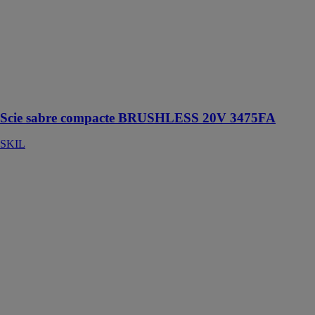
SKIL
Scie sabre
compacte
BRUSHLESS
extrêmement
compacte et
légère !
Scie sabre compacte BRUSHLESS 20V 3475FA
SKIL
Perforateur 1
500W -
1781GB
SKIL
Perforateur
avec trois
fonctions :
percussion /
perçage-vissage
/ burinage