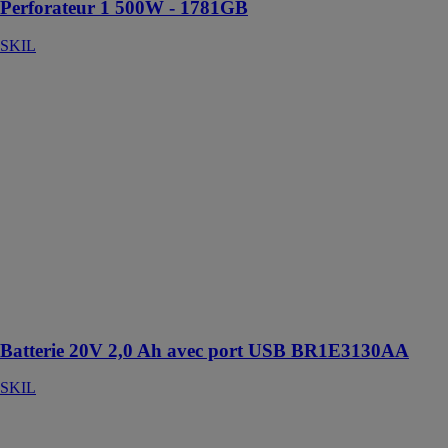
Perforateur 1 500W - 1781GB
SKIL
Batterie 20V
2,0 Ah avec
port USB
BR1E3130AA
SKIL
Batterie 20V
2.0 Ah avec
port USB
intégré
BR1E3130AA.
De la batterie
où que vous
soyez !
Batterie 20V 2,0 Ah avec port USB BR1E3130AA
SKIL
Scie circulaire
2x20V