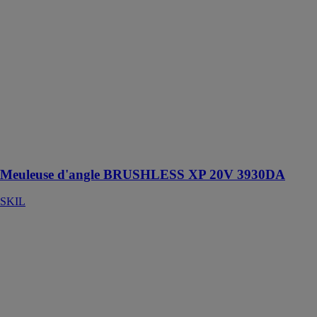
3930DA
SKIL
Meuleuse
d'angle
Brushless XP
haute
performance,
avec démarrage
progressif et
protection anti-
redémarrage !
Meuleuse d'angle BRUSHLESS XP 20V 3930DA
SKIL
Outil
multifonction
BRUSHLESS
XP 20V
3650DA
SKIL
Outil