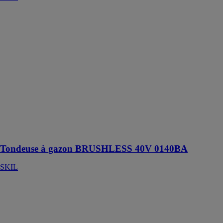
Tondeuse à
gazon
BRUSHLESS
40V 0140BA
SKIL
Tondeuse à
gazon
BRUSHLESS,
moteur sans
charbon, sans
fil et
extrêmement
puissante
Tondeuse à gazon BRUSHLESS 40V 0140BA
SKIL
Scie circulaire
BRUSHLESS
XP 3571
SKIL