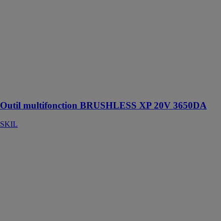
multifonction
BRUSHLESS
XP sans
charbon avec
un démarrage
progressif,
vitesse variable
et une fixation
rapide, sans
outil!
Outil multifonction BRUSHLESS XP 20V 3650DA
SKIL
Scie sabre
BRUSHLESS
XP 20V
3480DA
SKIL
Scie sabre
BRUSHLESS
XP
extrêmement