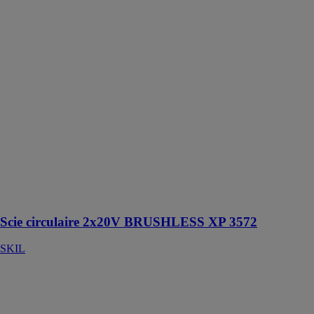
BRUSHLESS
XP 3572
SKIL
Scie circulaire
BRUSHLESS
XP sans
charbon, haute
performance de
66 mm,
alimentée par 2
batteries 20 V
pour une
puissance et
autonomie
optimales
Scie circulaire 2x20V BRUSHLESS XP 3572
SKIL
Meuleuse
d'angle
BRUSHLESS
XP 20V