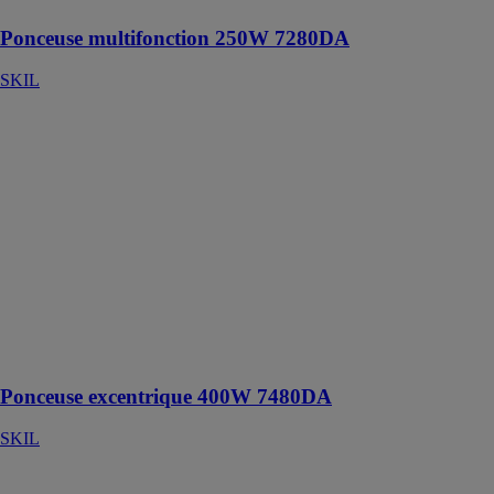
Ponceuse multifonction 250W 7280DA
SKIL
Ponceuse
excentrique
400W 7480DA
SKIL
Ponceuse
excentrique
assurant de
bons résultats
sur de grandes
surfaces et pour
le ponçage de
finition
Ponceuse excentrique 400W 7480DA
SKIL
Meuleuse