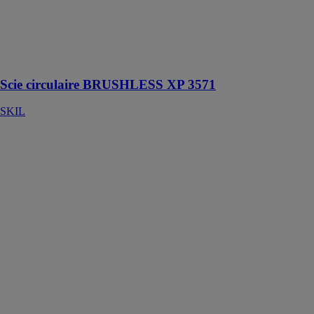
Scie circulaire
20V Brushless
XP haute
performance de
66 mm
Scie circulaire BRUSHLESS XP 3571
SKIL
Scie à onglets
radiale 216 mm
20V 3590
SKIL
Scie à onglets
radiale sans fil
20V très
compacte, avec
système
coulissant vers
l'avant peu
encombrant,
pince de
serrage rapide