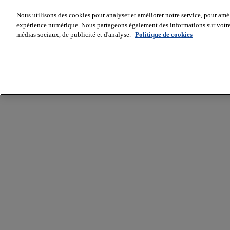
Nous utilisons des cookies pour analyser et améliorer notre service, pour améli
expérience numérique. Nous partageons également des informations sur votre u
médias sociaux, de publicité et d'analyse.
Politique de cookies
Batiradio
Articles
&
expertises
Construction
Tech,
IT,
start-
up
Génie
climatique
Gros
œuvre,
structure
et
enveloppe
Hors
site