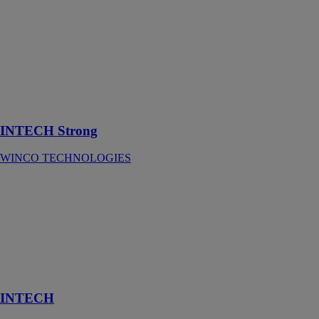
Écran pare-
vapeur isolant
incombustible
haute densité
avec une face
renforcée par
un tissu de
verre
INTECH Strong
WINCO TECHNOLOGIES
INTECH
WINCO
TECHNOLOGIES
Écran pare-
vapeur isolant
incombustible
haute densité.
INTECH