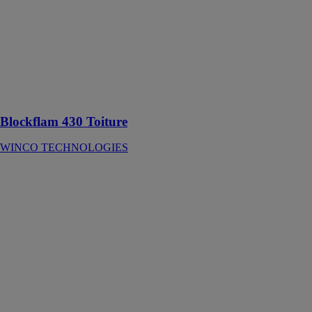
Toiture
WINCO
TECHNOLOGIES
Écran de sous
toiture réflectif,
HPV et non
combustible
Blockflam 430 Toiture
WINCO TECHNOLOGIES
LEADAX
EASY FA
WINCO
TECHNOLOGIES
Bande
d'étanchéité
avec un face
butyle
entièrement
adhésive