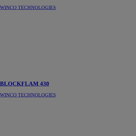
WINCO TECHNOLOGIES
BLOCKFLAM
430
WINCO
TECHNOLOGIES
Barrière
radiante
incombustible
spécialement
conçue pour le
confort d'été.
BLOCKFLAM 430
WINCO TECHNOLOGIES
SKYTECH
PRO XL
WINCO
TECHNOLOGIES
L'écran pare-