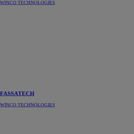
WINCO TECHNOLOGIES
FASSATECH
WINCO
TECHNOLOGIES
Un pare-pluie
HPV, isolant
non
combustible
pour la
rénovation et la
construction de
bâtiments sous
bardages
ventilés
FASSATECH
WINCO TECHNOLOGIES
BLOCKFLAM
210
WINCO
TECHNOLOGIES