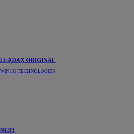
LEADAX
ORIGINAL
WINCO
TECHNOLOGIES
Bande
d'étanchéité
pour singuliers
en toiture
LEADAX ORIGINAL
WINCO TECHNOLOGIES
NEST
WINCO
TECHNOLOGIES
Écran pare-
vapeur isolant
incombustible
haute densité.
NEST