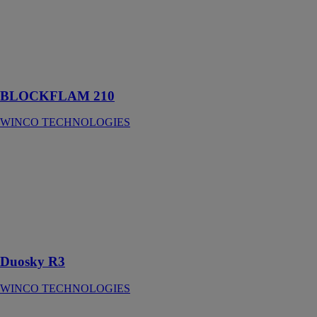
Pare-pluie noir
respirant et
incombustible
pour façades
ventilées
BLOCKFLAM 210
WINCO TECHNOLOGIES
Duosky R3
WINCO
TECHNOLOGIES
Écran de sous-
toiture
réfléchissant
HPV
Duosky R3
WINCO TECHNOLOGIES
Blockflam 430