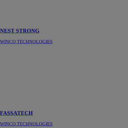
combustible et
isolant par
l'intérieur haute
densité
NEST STRONG
WINCO TECHNOLOGIES
FASSATECH
WINCO
TECHNOLOGIES
L'écran pare-
pluie
incombustible
et complément
d'isolation
été/hiver pour
façade
FASSATECH
WINCO TECHNOLOGIES