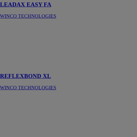
LEADAX EASY FA
WINCO TECHNOLOGIES
REFLEXBOND
XL
WINCO
TECHNOLOGIES
Bande adhésive
aluminium
renforcée.
REFLEXBOND XL
WINCO TECHNOLOGIES
NEST
STRONG
WINCO
TECHNOLOGIES
Écran pare
vapeur
renforcé, non