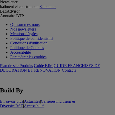
Newsletter
batiment et construction
S'abonner
BatiAdvisor
Annuaire BTP
Qui sommes-nous
Nos newsletters
Mentions légales
Politique de confidentialité
Conditions d'utilisation
Politique de Cookies
Accessibilité
Paramétrer les cookies
Plan de site Produits
Guide BIM
GUIDE FRANCHISES DE
DECORATION ET RENOVATION
Contacts
Build By
En savoir plus
|
Actualités
|
Carrières
|
Inclusion &
Diversité
|
RSE
|
Accessibilité