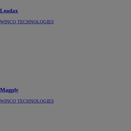
Leadax
WINCO TECHNOLOGIES
Magply
WINCO
TECHNOLOGIES
Plaque
incombustible
et étanche,
idéale pour
l’intérieur et
l’extérieur
Magply
WINCO TECHNOLOGIES
INTECH
Strong
WINCO
TECHNOLOGIES