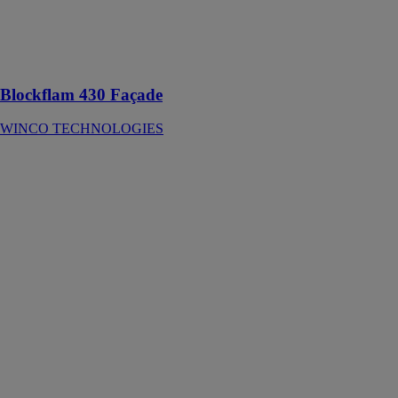
fermés pour
constructions
neuves et
rénovation
Blockflam 430 Façade
WINCO TECHNOLOGIES
Leadax
WINCO
TECHNOLOGIES
LEADAX est
une bande
d’étanchéité
pour les points
singuliers en
toiture (noues,
chéneaux,
solins, rives,
jupes de
Velux®,
contours de
fenêtre)