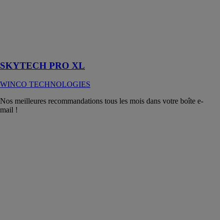
pluie
incombustible
et complément
d'isolation
été/hiver pour
toiture et façade
SKYTECH PRO XL
WINCO TECHNOLOGIES
Nos meilleures recommandations tous les mois dans votre boîte e-
mail !