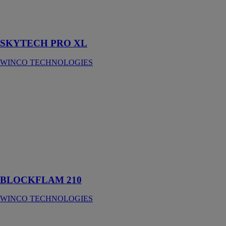
d'isolation
été/hiver pour
toiture et façade
SKYTECH PRO XL
WINCO TECHNOLOGIES
BLOCKFLAM
210
WINCO
TECHNOLOGIES
Pare-pluie noir
respirant et
incombustible
pour façades
ventilées
BLOCKFLAM 210
WINCO TECHNOLOGIES
BLOCKFLAM
430