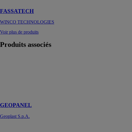
FASSATECH
WINCO TECHNOLOGIES
Voir plus de produits
Produits
associés
GEOPANEL
Geoplast
S.p.A.
Banche de
coffrage manu-
portable en
plastique
GEOPANEL
Geoplast S.p.A.
AQUABOX
Geoplast