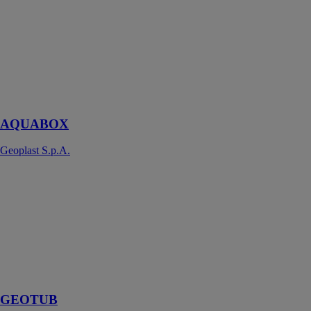
S.p.A.
Un système
SAUL pour la
rétention,
infiltration et
stockage des
eaux pluviales
AQUABOX
Geoplast S.p.A.
GEOTUB
Geoplast
S.p.A.
Le premier
coffrage en
plastique pour
poteaux
circulaires
GEOTUB