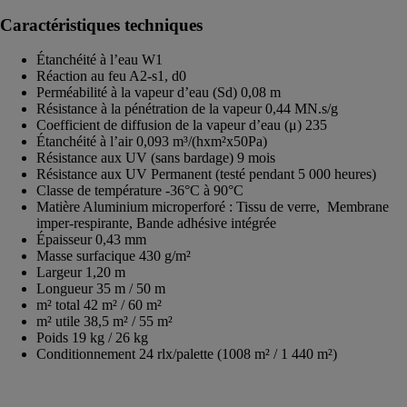
Caractéristiques techniques
Étanchéité à l’eau W1
Réaction au feu A2-s1, d0
Perméabilité à la vapeur d’eau (Sd) 0,08 m
Résistance à la pénétration de la vapeur 0,44 MN.s/g
Coefficient de diffusion de la vapeur d’eau (μ) 235
Étanchéité à l’air 0,093 m³/(hxm²x50Pa)
Résistance aux UV (sans bardage) 9 mois
Résistance aux UV Permanent (testé pendant 5 000 heures)
Classe de température -36°C à 90°C
Matière Aluminium microperforé : Tissu de verre, Membrane
imper-respirante, Bande adhésive intégrée
Épaisseur 0,43 mm
Masse surfacique 430 g/m²
Largeur 1,20 m
Longueur 35 m / 50 m
m² total 42 m² / 60 m²
m² utile 38,5 m² / 55 m²
Poids 19 kg / 26 kg
Conditionnement 24 rlx/palette (1008 m² / 1 440 m²)