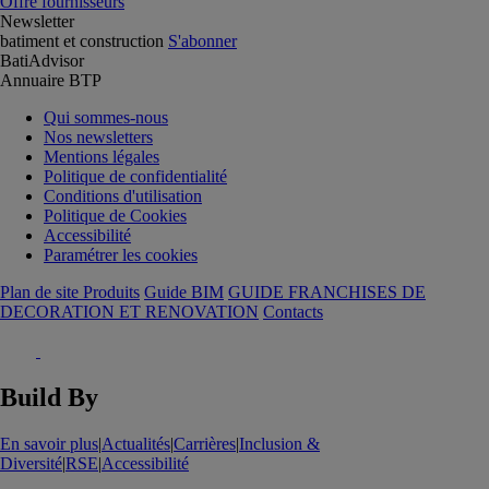
Offre fournisseurs
Newsletter
batiment et construction
S'abonner
BatiAdvisor
Annuaire BTP
Qui sommes-nous
Nos newsletters
Mentions légales
Politique de confidentialité
Conditions d'utilisation
Politique de Cookies
Accessibilité
Paramétrer les cookies
Plan de site Produits
Guide BIM
GUIDE FRANCHISES DE
DECORATION ET RENOVATION
Contacts
Build By
En savoir plus
|
Actualités
|
Carrières
|
Inclusion &
Diversité
|
RSE
|
Accessibilité