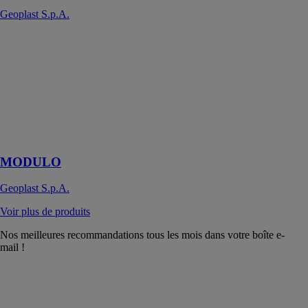
Geoplast S.p.A.
MODULO
Geoplast
S.p.A.
Coffrage perdu
pour vides
techniques et
sanitaires entre
3 cm et 70 cm
MODULO
Geoplast S.p.A.
Voir plus de produits
Nos meilleures recommandations tous les mois dans votre boîte e-
mail !