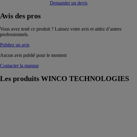
Demander un devis
Avis
des pros
Vous avez testé ce produit ? Laissez votre avis et aidez d’autres
professionnels.
Publiez un avis
Aucun avis publié pour le moment
Contacter la marque
Les produits
WINCO TECHNOLOGIES
SKYTECH
PRO XL
WINCO
TECHNOLOGIES
L'écran pare-
pluie
incombustible
et complément