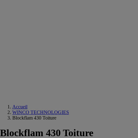
Equipements
salle
de
bain
Douche
Matériaux
salle
de
bain
Meuble
salle
de
bain
Robinetterie
Techniques
sanitaires
Accueil
WINCO TECHNOLOGIES
Blockflam 430 Toiture
Blockflam 430 Toiture