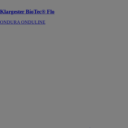
autonome
Klargester BioTec® Flo
ONDURA ONDULINE
Kooltherm K12
D Panneau
Construction
Ossature Bois
ONDURA
ONDULINE
Kooltherm K12
D est une
solution
thermique
haute
performante en
mousse rigide
pour des
constructions
fines et donc
plus d'espace