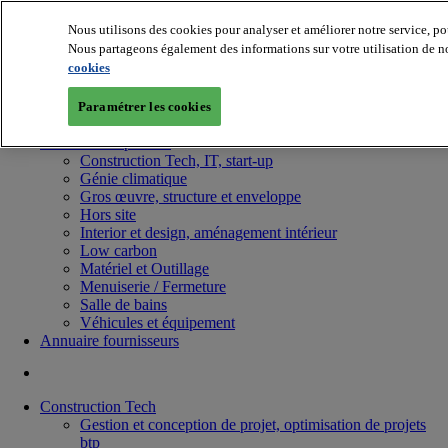
Nous utilisons des cookies pour analyser et améliorer notre service, po
Nous partageons également des informations sur votre utilisation de no
cookies
Paramétrer les cookies
Batiradio
Articles & expertises
Construction Tech, IT, start-up
Génie climatique
Gros œuvre, structure et enveloppe
Hors site
Interior et design, aménagement intérieur
Low carbon
Matériel et Outillage
Menuiserie / Fermeture
Salle de bains
Véhicules et équipement
Annuaire fournisseurs
Construction Tech
Gestion et conception de projet, optimisation de projets
btp