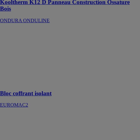
Kooltherm K12 D Panneau Construction Ossature
Bois
ONDURA ONDULINE
Bloc coffrant
isolant
EUROMAC2
Une solution
complète et
performante
pour la
construction de
murs
Bloc coffrant isolant
EUROMAC2
IDELCO-
FLOOR
Idelco
Insulation