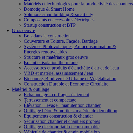
Matériels et technologies pour la productivité des chantiers
Domotique & Smart Home
Solutions smart building & smart city
Composants et accessoires électriques
Startup construction et BTP
Gros oeuvre
Bois dans la construction
Couverture et Toiture, Façade, Bardage
Systèmes Photovoltaiques, Autoconsommation &
Energies renouvelables
Structure et matériaux gros oeuvre
Isolant et isolation thermique
Accessoires et produits d'étanchéité d'air et de l'eau
VRD et matériel assainissement / eau
Biosourcé, Biodiversité Urbaine et Végétalisation
Construction Durable et Economie Circulaire
Matériel & outillage
Echafaudage - coffrage - étaiement
Terrassement et compactage
Élévation - levage - manutention chantier
Outillage béton & mortier - matériel de démolition
Equipements construction & chantier
Sécurisation chantier et chantiers propres
Outillage électroportatif et consommable
Véhicule de chantier & engin mobile btp