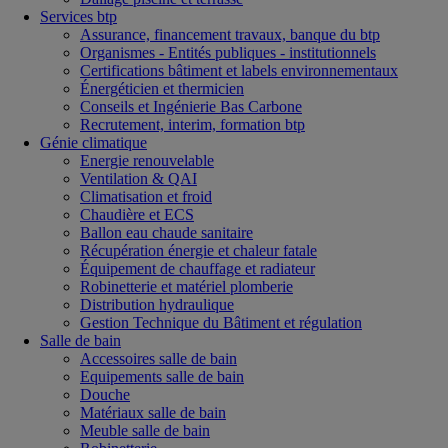
Services btp
Assurance, financement travaux, banque du btp
Organismes - Entités publiques - institutionnels
Certifications bâtiment et labels environnementaux
Énergéticien et thermicien
Conseils et Ingénierie Bas Carbone
Recrutement, interim, formation btp
Génie climatique
Energie renouvelable
Ventilation & QAI
Climatisation et froid
Chaudière et ECS
Ballon eau chaude sanitaire
Récupération énergie et chaleur fatale
Équipement de chauffage et radiateur
Robinetterie et matériel plomberie
Distribution hydraulique
Gestion Technique du Bâtiment et régulation
Salle de bain
Accessoires salle de bain
Equipements salle de bain
Douche
Matériaux salle de bain
Meuble salle de bain