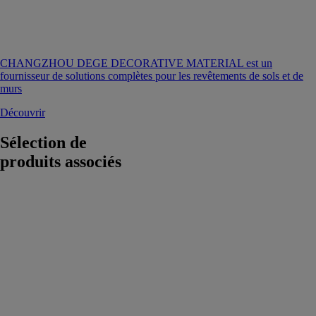
CHANGZHOU DEGE DECORATIVE MATERIAL est un
fournisseur de solutions complètes pour les revêtements de sols et de
murs
Découvrir
Sélection de
produits associés
Klargester
BioTec® Flo
ONDURA
ONDULINE
Klargester
BioTec® Flo
est un micro
station et filtre
compact