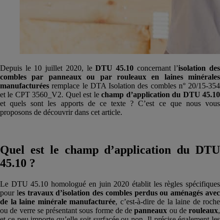
Depuis le 10 juillet 2020, le
DTU 45.10
concernant l’
isolation de
combles par panneaux ou par rouleaux en laines minérales
manufacturées
remplace le DTA Isolation des combles n° 20/15-354
et le CPT 3560_V2. Quel est le
champ d’application du DTU 45.1
et quels sont les apports de ce texte ? C’est ce que nous vous
proposons de découvrir dans cet article.
Quel est le champ d’application du DTU
45.10 ?
Le DTU 45.10 homologué en juin 2020 établit les règles spécifiques
pour l
es travaux d’isolation des combles perdus ou aménagés ave
de la laine minérale manufacturée
, c’est-à-dire de la laine de roche
ou de verre se présentant sous forme de de
panneaux
ou de
rouleaux
,
et ce peu importe qu’elle soit surfacée ou non. Il précise également les