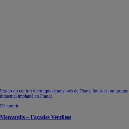
Expert du confort thermique depuis près de 70ans, Intuis est un groupe
industriel implanté en France
Découvrir
Mercantlis – Façades Ventilées