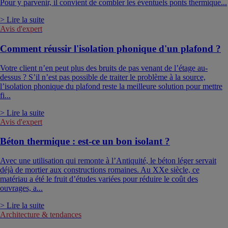
Pour y parvenir, il convient de combler les éventuels ponts thermique...
> Lire la suite
Avis d'expert
Comment réussir l'isolation phonique d'un plafond ?
Votre client n’en peut plus des bruits de pas venant de l’étage au-
dessus ? S’il n’est pas possible de traiter le problème à la source,
l’isolation phonique du plafond reste la meilleure solution pour mettre
fi...
> Lire la suite
Avis d'expert
Béton thermique : est-ce un bon isolant ?
Avec une utilisation qui remonte à l’Antiquité, le béton léger servait
déjà de mortier aux constructions romaines. Au XXe siècle, ce
matériau a été le fruit d’études variées pour réduire le coût des
ouvrages, a...
> Lire la suite
Architecture & tendances