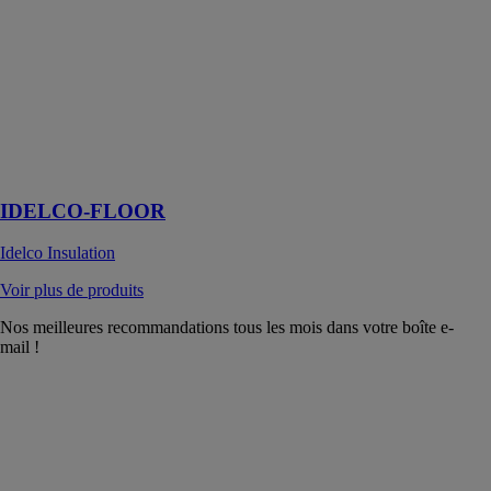
Les panneaux
d’isolation
thermique I-
FLOOR sont
adaptés en
solutions de
sous dallage, de
dalle portée ou
flottante
IDELCO-FLOOR
Idelco Insulation
Voir plus de produits
Nos meilleures recommandations tous les mois dans votre boîte e-
mail !