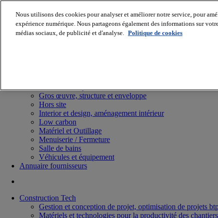
Nous utilisons des cookies pour analyser et améliorer notre service, pour améli
expérience numérique. Nous partageons également des informations sur votre u
médias sociaux, de publicité et d'analyse.
Politique de cookies
Batiradio
Articles & expertises
Construction Tech, IT, start-up
Génie climatique
Gros œuvre, structure et enveloppe
Hors site
Interior et design, aménagement intérieur
Low carbon
Matériel et Outillage
Menuiserie / Fermeture
Salle de bains
Véhicules et équipement
Annuaire fournisseurs
Construction Tech
Gestion et conception de projet, optimisation de projets bt
Matériels et technologies pour la productivité des chantiers