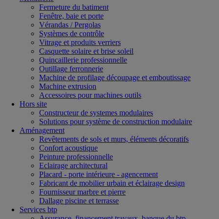
Fermeture du batiment
Fenêtre, baie et porte
Vérandas / Pergolas
Systèmes de contrôle
Vitrage et produits verriers
Casquette solaire et brise soleil
Quincaillerie professionnelle
Outillage ferronnerie
Machine de profilage découpage et emboutissage
Machine extrusion
Accessoires pour machines outils
Hors site
Constructeur de systemes modulaires
Solutions pour système de construction modulaire
Aménagement
Revêtements de sols et murs, éléments décoratifs
Confort acoustique
Peinture professionnelle
Eclairage architectural
Placard - porte intérieure - agencement
Fabricant de mobilier urbain et éclairage design
Fournisseur marbre et pierre
Dallage piscine et terrasse
Services btp
Assurance, financement travaux, banque du btp