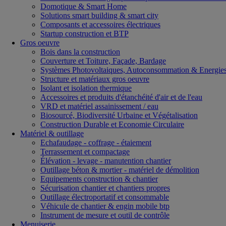
Domotique & Smart Home
Solutions smart building & smart city
Composants et accessoires électriques
Startup construction et BTP
Gros oeuvre
Bois dans la construction
Couverture et Toiture, Façade, Bardage
Systèmes Photovoltaiques, Autoconsommation & Energies
Structure et matériaux gros oeuvre
Isolant et isolation thermique
Accessoires et produits d'étanchéité d'air et de l'eau
VRD et matériel assainissement / eau
Biosourcé, Biodiversité Urbaine et Végétalisation
Construction Durable et Economie Circulaire
Matériel & outillage
Echafaudage - coffrage - étaiement
Terrassement et compactage
Élévation - levage - manutention chantier
Outillage béton & mortier - matériel de démolition
Equipements construction & chantier
Sécurisation chantier et chantiers propres
Outillage électroportatif et consommable
Véhicule de chantier & engin mobile btp
Instrument de mesure et outil de contrôle
Menuiserie