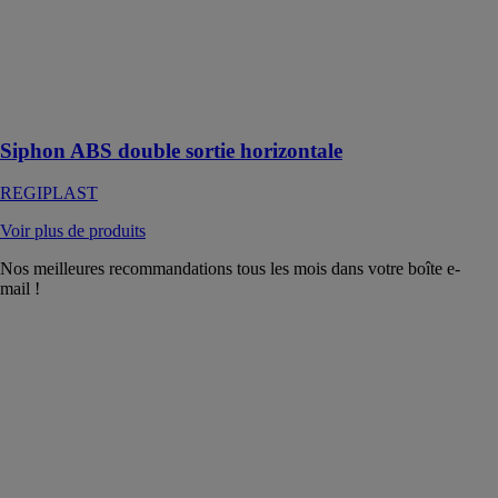
REGIPLAST
Siphon de
machine à laver
double sortie
horizontale
Siphon ABS double sortie horizontale
REGIPLAST
Voir plus de produits
Nos meilleures recommandations tous les mois dans votre boîte e-
mail !