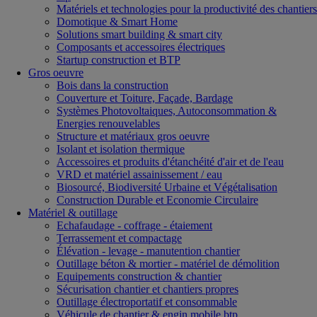
Matériels et technologies pour la productivité des chantiers
Domotique & Smart Home
Solutions smart building & smart city
Composants et accessoires électriques
Startup construction et BTP
Gros oeuvre
Bois dans la construction
Couverture et Toiture, Façade, Bardage
Systèmes Photovoltaiques, Autoconsommation &
Energies renouvelables
Structure et matériaux gros oeuvre
Isolant et isolation thermique
Accessoires et produits d'étanchéité d'air et de l'eau
VRD et matériel assainissement / eau
Biosourcé, Biodiversité Urbaine et Végétalisation
Construction Durable et Economie Circulaire
Matériel & outillage
Echafaudage - coffrage - étaiement
Terrassement et compactage
Élévation - levage - manutention chantier
Outillage béton & mortier - matériel de démolition
Equipements construction & chantier
Sécurisation chantier et chantiers propres
Outillage électroportatif et consommable
Véhicule de chantier & engin mobile btp