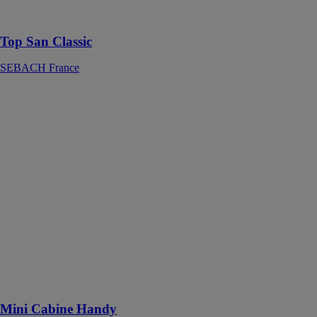
nettoyage à eau
propre Top San
Top San Classic
SEBACH France
Mini Cabine
Handy
SEBACH
France
La Mini Cabine
Handy est une
cabine sanitaire
qui bénéficie de
grilles de
ventilation pour
une aération et
d’un éclairage
naturel grâce à
un toit
translucide
Mini Cabine Handy