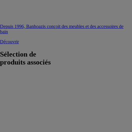
Depuis 1996, Banhoazis conçoit des meubles et des accessoires de
bain
Découvrir
Sélection de
produits associés
Top San
Classic
SEBACH
France
Le Top San
Classic est un
sanitaire mobile
autonome doté
du système
breveté de