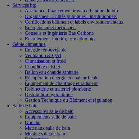
Services btp
Assurance, financement travaux, banque du btp
Organismes - Entités publiques - institutionnels
Certifications bâtiment et labels environnementaux
Énergéticien et thermicien
Conseils et Ingénierie Bas Carbone
Recrutement, interim, formation btp
Génie climatique
Energie renouvelable
Ventilation & QAI
Climatisation et froid
Chaudière et ECS
Ballon eau chaude sanitaire
Récupération énergie et chaleur fatale
Équipement de chauffage et radiateur
Robinetterie et matériel plomberie
Distribution hydraulique
Gestion Technique du Bâtiment et régulation
Salle de bain
Accessoires salle de bain
Equipements salle de bain
Douche
Matériaux salle de bain
Meuble salle de bain