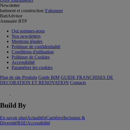
Offre fournisseurs
Newsletter
batiment et construction
S'abonner
BatiAdvisor
Annuaire BTP
Qui sommes-nous
Nos newsletters
Mentions légales
Politique de confidentialité
Conditions d'utilisation
Politique de Cookies
Accessibilité
Paramétrer les cookies
Plan de site Produits
Guide BIM
GUIDE FRANCHISES DE
DECORATION ET RENOVATION
Contacts
Build By
En savoir plus
|
Actualités
|
Carrières
|
Inclusion &
Diversité
|
RSE
|
Accessibilité