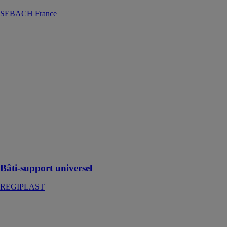
SEBACH France
Bâti-support
universel
REGIPLAST
Réglable en
hauteur avec
pieds à freins
facilitant la
pose par une
seule personne,
pour cuvette
standard ou
cuvette PMR et
rallongée
Bâti-support universel
REGIPLAST
Siphon ABS
double sortie
horizontale