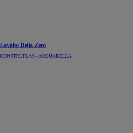
douces, relief
décoratif et
microtexture,
rehausse
instantanément
le style de la
salle de bains
Lavabo Delia Zero
CONSTRUPLAS - ACQUABELLA
Lavabo Echo
CONSTRUPLAS
-
ACQUABELLA
Fabriqué en
résine de haute
qualité, ce
lavabo offre
une surface
large et
pratique pour
un usage