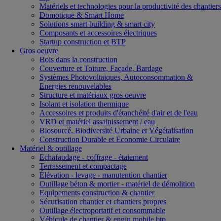
Matériels et technologies pour la productivité des chantiers
Domotique & Smart Home
Solutions smart building & smart city
Composants et accessoires électriques
Startup construction et BTP
Gros oeuvre
Bois dans la construction
Couverture et Toiture, Façade, Bardage
Systèmes Photovoltaiques, Autoconsommation &
Energies renouvelables
Structure et matériaux gros oeuvre
Isolant et isolation thermique
Accessoires et produits d'étanchéité d'air et de l'eau
VRD et matériel assainissement / eau
Biosourcé, Biodiversité Urbaine et Végétalisation
Construction Durable et Economie Circulaire
Matériel & outillage
Echafaudage - coffrage - étaiement
Terrassement et compactage
Élévation - levage - manutention chantier
Outillage béton & mortier - matériel de démolition
Equipements construction & chantier
Sécurisation chantier et chantiers propres
Outillage électroportatif et consommable
Véhicule de chantier & engin mobile btp