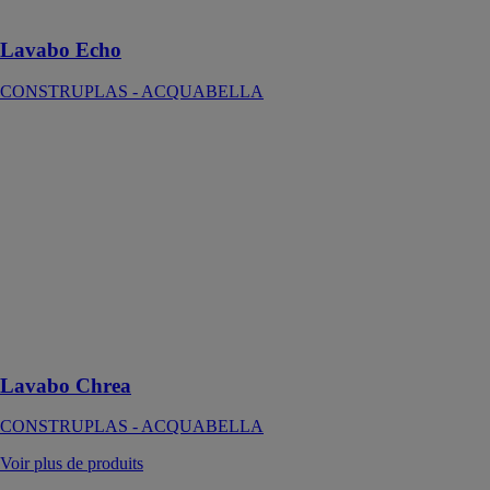
quotidien
Lavabo Echo
CONSTRUPLAS - ACQUABELLA
Lavabo Chrea
CONSTRUPLAS
-
ACQUABELLA
Le lavabo
Chrea est
parfait pour
créer un espace
de bain
contemporain
et accueillant
Lavabo Chrea
CONSTRUPLAS - ACQUABELLA
Voir plus de produits