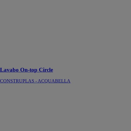
Circle
CONSTRUPLAS
-
ACQUABELLA
Lavabo On-top
Circle, idéal
pour ceux qui
recherchent
design et
qualité dans un
lavabo à poser
Lavabo On-top Circle
CONSTRUPLAS - ACQUABELLA
Lavabo Delia
Zero
CONSTRUPLAS
-
ACQUABELLA
Ce lavabo,
avec ses formes