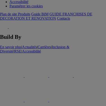
Accessibilité
Paramétrer les cookies
Plan de site Produits
Guide BIM
GUIDE FRANCHISES DE
DECORATION ET RENOVATION
Contacts
Build By
En savoir plus
|
Actualités
|
Carrières
|
Inclusion &
Diversité
|
RSE
|
Accessibilité