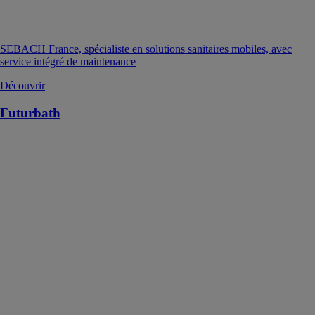
SEBACH France, spécialiste en solutions sanitaires mobiles, avec
service intégré de maintenance
Découvrir
Futurbath