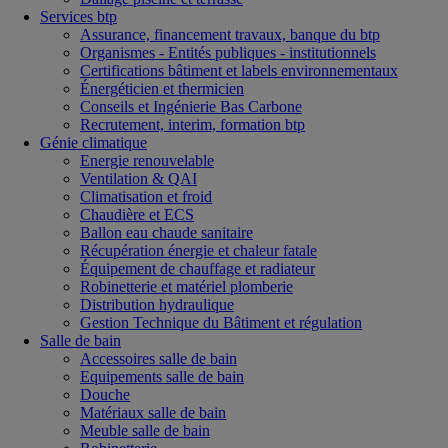
Services btp
Assurance, financement travaux, banque du btp
Organismes - Entités publiques - institutionnels
Certifications bâtiment et labels environnementaux
Énergéticien et thermicien
Conseils et Ingénierie Bas Carbone
Recrutement, interim, formation btp
Génie climatique
Energie renouvelable
Ventilation & QAI
Climatisation et froid
Chaudière et ECS
Ballon eau chaude sanitaire
Récupération énergie et chaleur fatale
Équipement de chauffage et radiateur
Robinetterie et matériel plomberie
Distribution hydraulique
Gestion Technique du Bâtiment et régulation
Salle de bain
Accessoires salle de bain
Equipements salle de bain
Douche
Matériaux salle de bain
Meuble salle de bain