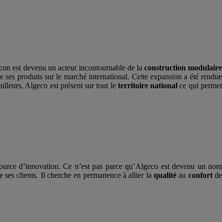
Mâcon est devenu un acteur incontournable de la
construction modulair
 ses produits sur le marché international. Cette expansion a été rendu
lleurs, Algeco est présent sur tout le
territoire national
ce qui perme
t source d’innovation. Ce n’est pas parce qu’Algeco est devenu un no
e ses clients. Il cherche en permanence à allier la
qualité
au
confort
d