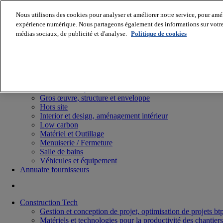
Nous utilisons des cookies pour analyser et améliorer notre service, pour améli
expérience numérique. Nous partageons également des informations sur votre u
médias sociaux, de publicité et d'analyse.
Politique de cookies
Batiradio
Articles & expertises
Construction Tech, IT, start-up
Génie climatique
Gros œuvre, structure et enveloppe
Hors site
Interior et design, aménagement intérieur
Low carbon
Matériel et Outillage
Menuiserie / Fermeture
Salle de bains
Véhicules et équipement
Annuaire fournisseurs
Construction Tech
Gestion et conception de projet, optimisation de projets bt
Matériels et technologies pour la productivité des chantiers