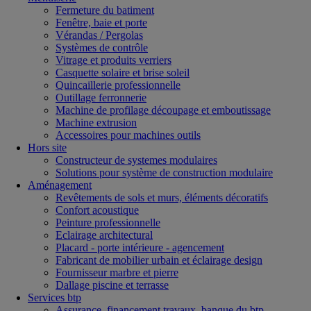
Fermeture du batiment
Fenêtre, baie et porte
Vérandas / Pergolas
Systèmes de contrôle
Vitrage et produits verriers
Casquette solaire et brise soleil
Quincaillerie professionnelle
Outillage ferronnerie
Machine de profilage découpage et emboutissage
Machine extrusion
Accessoires pour machines outils
Hors site
Constructeur de systemes modulaires
Solutions pour système de construction modulaire
Aménagement
Revêtements de sols et murs, éléments décoratifs
Confort acoustique
Peinture professionnelle
Eclairage architectural
Placard - porte intérieure - agencement
Fabricant de mobilier urbain et éclairage design
Fournisseur marbre et pierre
Dallage piscine et terrasse
Services btp
Assurance, financement travaux, banque du btp