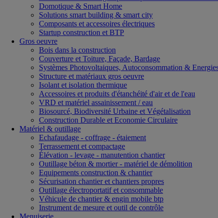
Domotique & Smart Home
Solutions smart building & smart city
Composants et accessoires électriques
Startup construction et BTP
Gros oeuvre
Bois dans la construction
Couverture et Toiture, Façade, Bardage
Systèmes Photovoltaiques, Autoconsommation & Energies
Structure et matériaux gros oeuvre
Isolant et isolation thermique
Accessoires et produits d'étanchéité d'air et de l'eau
VRD et matériel assainissement / eau
Biosourcé, Biodiversité Urbaine et Végétalisation
Construction Durable et Economie Circulaire
Matériel & outillage
Echafaudage - coffrage - étaiement
Terrassement et compactage
Élévation - levage - manutention chantier
Outillage béton & mortier - matériel de démolition
Equipements construction & chantier
Sécurisation chantier et chantiers propres
Outillage électroportatif et consommable
Véhicule de chantier & engin mobile btp
Instrument de mesure et outil de contrôle
Menuiserie