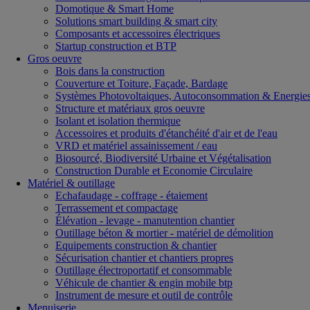
Domotique & Smart Home
Solutions smart building & smart city
Composants et accessoires électriques
Startup construction et BTP
Gros oeuvre
Bois dans la construction
Couverture et Toiture, Façade, Bardage
Systèmes Photovoltaiques, Autoconsommation & Energies
Structure et matériaux gros oeuvre
Isolant et isolation thermique
Accessoires et produits d'étanchéité d'air et de l'eau
VRD et matériel assainissement / eau
Biosourcé, Biodiversité Urbaine et Végétalisation
Construction Durable et Economie Circulaire
Matériel & outillage
Echafaudage - coffrage - étaiement
Terrassement et compactage
Élévation - levage - manutention chantier
Outillage béton & mortier - matériel de démolition
Equipements construction & chantier
Sécurisation chantier et chantiers propres
Outillage électroportatif et consommable
Véhicule de chantier & engin mobile btp
Instrument de mesure et outil de contrôle
Menuiserie