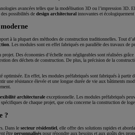
hnologies avancées telles que la modélisation 3D ou l’impression 3D. El
 des possibilités de
design architectural
innovantes et écologiquement 
e moderne
ort à la plupart des méthodes de construction traditionnelles. Tout d’abo
ction
. Les modules sont en effet fabriqués en parallèle des travaux de 
 projet. Des économies d’échelle non négligeables sont réalisées grâce 
tion des déchets de construction. De plus, la précision de la construction
 optimisée. En effet, les modules préfabriqués sont fabriqués à partir d
tir une résistance élevée et une longue durée de vie aux bâtiments modul
ement.
lexibilité architecturale
exceptionnelle. Les modules préfabriqués peuven
s spécifiques de chaque projet, que cela concerne la construction de lo
e ?
rs. Dans le
secteur résidentiel
, elle offre des solutions rapides et abor
ent être
personnalisés
pour répondre aux besoins et aux goûts des proprié