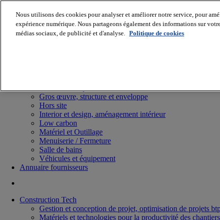
Nous utilisons des cookies pour analyser et améliorer notre service, pour améli
expérience numérique. Nous partageons également des informations sur votre u
médias sociaux, de publicité et d'analyse.
Politique de cookies
Batiradio
Articles & expertises
Construction Tech, IT, start-up
Génie climatique
Gros œuvre, structure et enveloppe
Hors site
Interior et design, aménagement intérieur
Low carbon
Matériel et Outillage
Menuiserie / Fermeture
Salle de bains
Véhicules et équipement
Annuaire fournisseurs
Construction Tech
Gestion et conception de projet, optimisation de projets bt
Matériels et technologies pour la productivité des chantiers