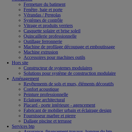
Fermeture du batiment
Fenêtre, baie et porte
Vérandas / Pergolas
Systèmes de contrôle
Vitrage et produits verriers
Casquette solaire et brise soleil
Quincaillerie professionnelle
Outillage ferronnerie
Machine de profilage découpage et emboutissage
Machine extrusion
Accessoires pour machines outils
Hors site
Constructeur de systemes modulaires
Solutions pour système de construction modulaire
Aménagement
Revêtements de sols et murs, éléments décoratifs
Confort acoustique
Peinture professionnelle
Eclairage architectural
Placard - porte intérieure - agencement
Fabricant de mobilier urbain et éclairage design
Fournisseur marbre et pierre
Dallage piscine et terrasse
Services btp
Assurance, financement travaux, banque du btp