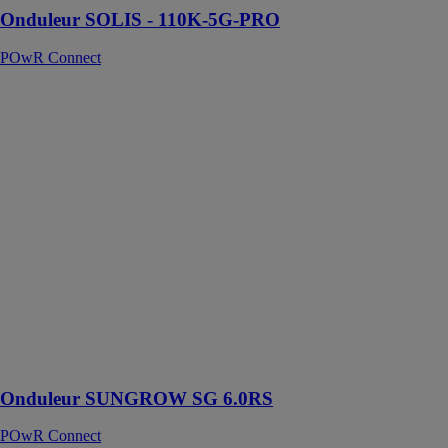
Onduleur SOLIS - 110K-5G-PRO
POwR Connect
Onduleur
SUNGROW
SG 6.0RS
POwR
Connect
L'onduleur
SUNGROW
SG 6.0RS est
un dispositif
avancé destiné
à optimiser
l'efficacité des
installations
photovoltaïques
modernes
Onduleur SUNGROW SG 6.0RS
POwR Connect