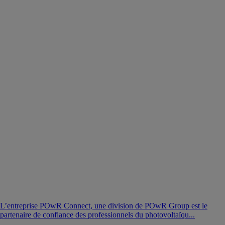
L’entreprise POwR Connect, une division de POwR Group est le
partenaire de confiance des professionnels du photovoltaïqu...