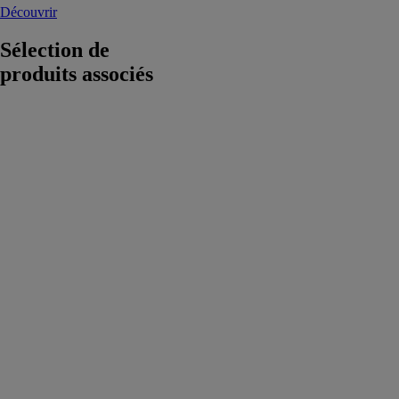
Découvrir
Sélection de
produits associés
Onduleur
SOLIS - 110K-
5G-PRO
POwR
Connect
Cet onduleur
offre une
efficacité
pouvant
atteindre
98,5%,
maximisant
ainsi la
conversion de
l'énergie solaire
en électricité
utilisable