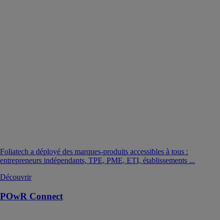
Foliatech a déployé des marques-produits accessibles à tous :
entrepreneurs indépendants, TPE, PME, ETI, établissements ...
Découvrir
POwR Connect