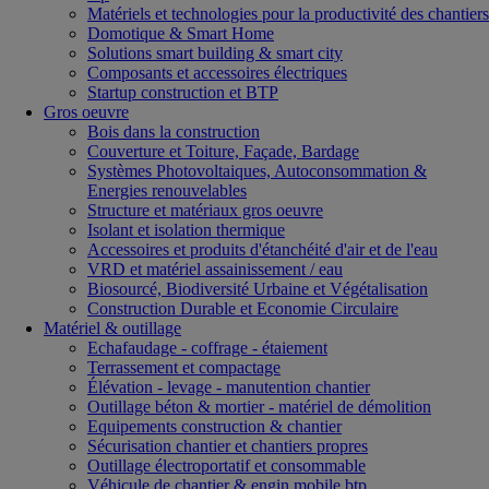
Matériels et technologies pour la productivité des chantiers
Domotique & Smart Home
Solutions smart building & smart city
Composants et accessoires électriques
Startup construction et BTP
Gros oeuvre
Bois dans la construction
Couverture et Toiture, Façade, Bardage
Systèmes Photovoltaiques, Autoconsommation &
Energies renouvelables
Structure et matériaux gros oeuvre
Isolant et isolation thermique
Accessoires et produits d'étanchéité d'air et de l'eau
VRD et matériel assainissement / eau
Biosourcé, Biodiversité Urbaine et Végétalisation
Construction Durable et Economie Circulaire
Matériel & outillage
Echafaudage - coffrage - étaiement
Terrassement et compactage
Élévation - levage - manutention chantier
Outillage béton & mortier - matériel de démolition
Equipements construction & chantier
Sécurisation chantier et chantiers propres
Outillage électroportatif et consommable
Véhicule de chantier & engin mobile btp