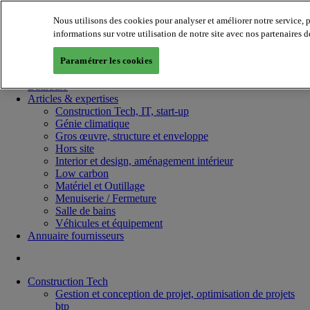
Nous utilisons des cookies pour analyser et améliorer notre service,
informations sur votre utilisation de notre site avec nos partenaires 
Paramétrer les cookies
Batiradio
Articles & expertises
Construction Tech, IT, start-up
Génie climatique
Gros œuvre, structure et enveloppe
Hors site
Interior et design, aménagement intérieur
Low carbon
Matériel et Outillage
Menuiserie / Fermeture
Salle de bains
Véhicules et équipement
Annuaire fournisseurs
Construction Tech
Gestion et conception de projet, optimisation de projets
btp