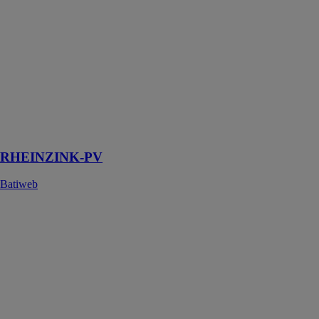
RHEINZINK-
PV
Batiweb
RHEINZINK-
PV est un
système solaire
pour couverture
à joint debout
en zinc
RHEINZINK-PV
Batiweb
Onduleur
String - 0,7 – 3
kW I 1 MPPT -
Monophasé -
Série XS
PLUS+
GOODWE
EUROPE
GMBH