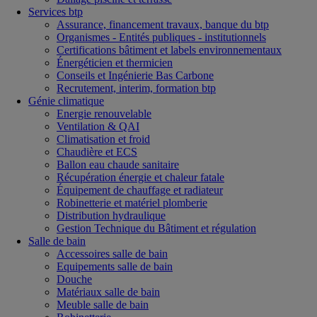
Services btp
Assurance, financement travaux, banque du btp
Organismes - Entités publiques - institutionnels
Certifications bâtiment et labels environnementaux
Énergéticien et thermicien
Conseils et Ingénierie Bas Carbone
Recrutement, interim, formation btp
Génie climatique
Energie renouvelable
Ventilation & QAI
Climatisation et froid
Chaudière et ECS
Ballon eau chaude sanitaire
Récupération énergie et chaleur fatale
Équipement de chauffage et radiateur
Robinetterie et matériel plomberie
Distribution hydraulique
Gestion Technique du Bâtiment et régulation
Salle de bain
Accessoires salle de bain
Equipements salle de bain
Douche
Matériaux salle de bain
Meuble salle de bain