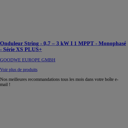
Onduleur
solaire conçu
pour les
systèmes
photovoltaïques
résidentiels
Onduleur String - 0,7 – 3 kW I 1 MPPT - Monophasé
- Série XS PLUS+
GOODWE EUROPE GMBH
Voir plus de produits
Nos meilleures recommandations tous les mois dans votre boîte e-
mail !