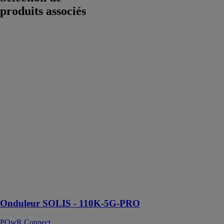
produits associés
Onduleur
SOLIS - 110K-
5G-PRO
POwR
Connect
Cet onduleur
offre une
efficacité
pouvant
atteindre
98,5%,
maximisant
ainsi la
conversion de
l'énergie solaire
en électricité
utilisable
Onduleur SOLIS - 110K-5G-PRO
POwR Connect