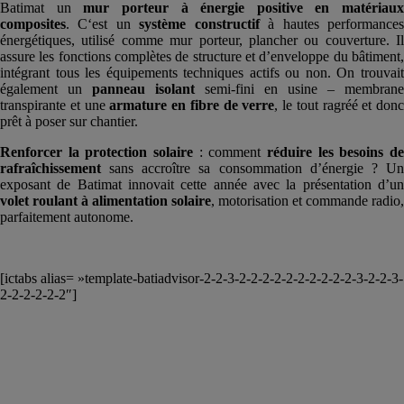
Batimat un
mur porteur à énergie positive en matériaux
composites
. C‘est un
système constructif
à hautes performance
énergétiques, utilisé comme mur porteur, plancher ou couverture. Il
assure les fonctions complètes de structure et d’enveloppe du bâtiment,
intégrant tous les équipements techniques actifs ou non. On trouvait
également un
panneau isolant
semi-fini en usine – membrane
transpirante et une
armature en fibre de verre
, le tout ragréé et donc
prêt à poser sur chantier.
Renforcer la protection solaire
: comment
réduire les besoins de
rafraîchissement
sans accroître sa consommation d’énergie ? Un
exposant de Batimat innovait cette année avec la présentation d’un
volet roulant à alimentation solaire
, motorisation et commande radio,
parfaitement autonome.
[ictabs alias= »template-batiadvisor-2-2-3-2-2-2-2-2-2-2-2-2-2-3-2-2-3-
2-2-2-2-2-2″]