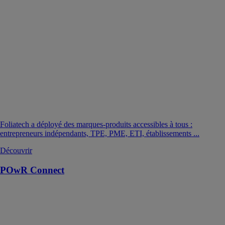
Foliatech a déployé des marques-produits accessibles à tous :
entrepreneurs indépendants, TPE, PME, ETI, établissements ...
Découvrir
POwR Connect