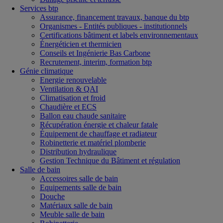
Services btp
Assurance, financement travaux, banque du btp
Organismes - Entités publiques - institutionnels
Certifications bâtiment et labels environnementaux
Énergéticien et thermicien
Conseils et Ingénierie Bas Carbone
Recrutement, interim, formation btp
Génie climatique
Energie renouvelable
Ventilation & QAI
Climatisation et froid
Chaudière et ECS
Ballon eau chaude sanitaire
Récupération énergie et chaleur fatale
Équipement de chauffage et radiateur
Robinetterie et matériel plomberie
Distribution hydraulique
Gestion Technique du Bâtiment et régulation
Salle de bain
Accessoires salle de bain
Equipements salle de bain
Douche
Matériaux salle de bain
Meuble salle de bain