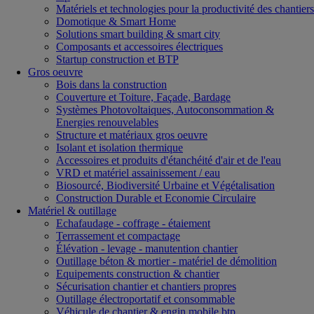
Matériels et technologies pour la productivité des chantiers
Domotique & Smart Home
Solutions smart building & smart city
Composants et accessoires électriques
Startup construction et BTP
Gros oeuvre
Bois dans la construction
Couverture et Toiture, Façade, Bardage
Systèmes Photovoltaiques, Autoconsommation &
Energies renouvelables
Structure et matériaux gros oeuvre
Isolant et isolation thermique
Accessoires et produits d'étanchéité d'air et de l'eau
VRD et matériel assainissement / eau
Biosourcé, Biodiversité Urbaine et Végétalisation
Construction Durable et Economie Circulaire
Matériel & outillage
Echafaudage - coffrage - étaiement
Terrassement et compactage
Élévation - levage - manutention chantier
Outillage béton & mortier - matériel de démolition
Equipements construction & chantier
Sécurisation chantier et chantiers propres
Outillage électroportatif et consommable
Véhicule de chantier & engin mobile btp