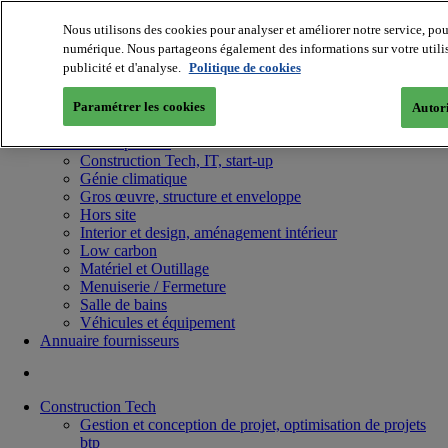
Nous utilisons des cookies pour analyser et améliorer notre service, pou
numérique. Nous partageons également des informations sur votre utilis
publicité et d'analyse.
Politique de cookies
Paramétrer les cookies
Autori
Batiradio
Articles & expertises
Construction Tech, IT, start-up
Génie climatique
Gros œuvre, structure et enveloppe
Hors site
Interior et design, aménagement intérieur
Low carbon
Matériel et Outillage
Menuiserie / Fermeture
Salle de bains
Véhicules et équipement
Annuaire fournisseurs
Construction Tech
Gestion et conception de projet, optimisation de projets
btp