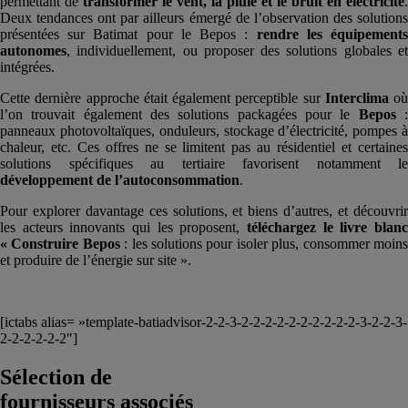
permettant de
transformer le vent, la pluie et le bruit en électricité
.
Deux tendances ont par ailleurs émergé de l’observation des solutions
présentées sur Batimat pour le Bepos :
rendre les équipement
autonomes
, individuellement, ou proposer des solutions globales et
intégrées.
Cette dernière approche était également perceptible sur
Interclima
où
l’on trouvait également des solutions packagées pour le
Bepos
panneaux photovoltaïques, onduleurs, stockage d’électricité, pompes à
chaleur, etc. Ces offres ne se limitent pas au résidentiel et certaines
solutions spécifiques au tertiaire favorisent notamment le
développement de l’autoconsommation
.
Pour explorer davantage ces solutions, et biens d’autres, et découvrir
les acteurs innovants qui les proposent,
téléchargez le livre blanc
« Construire Bepos
: les solutions pour isoler plus, consommer moin
et produire de l’énergie sur site ».
[ictabs alias= »template-batiadvisor-2-2-3-2-2-2-2-2-2-2-2-2-2-3-2-2-3-
2-2-2-2-2-2″]
Sélection de
fournisseurs associés