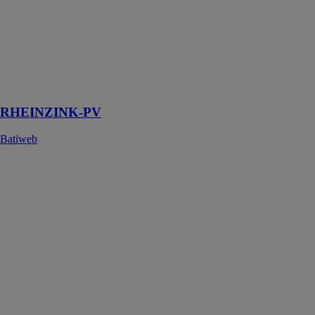
RHEINZINK-
PV est un
système solaire
pour couverture
à joint debout
en zinc
RHEINZINK-PV
Batiweb
Onduleur
String - 0,7 – 3
kW I 1 MPPT -
Monophasé -
Série XS
PLUS+
GOODWE
EUROPE
GMBH
Onduleur
solaire conçu
pour les