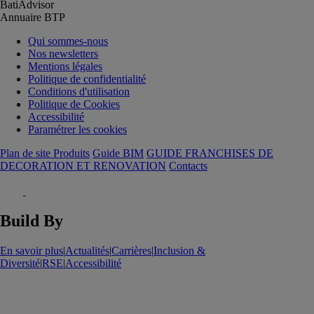
BatiAdvisor
Annuaire BTP
Qui sommes-nous
Nos newsletters
Mentions légales
Politique de confidentialité
Conditions d'utilisation
Politique de Cookies
Accessibilité
Paramétrer les cookies
Plan de site Produits
Guide BIM
GUIDE FRANCHISES DE
DECORATION ET RENOVATION
Contacts
Build By
En savoir plus
|
Actualités
|
Carrières
|
Inclusion &
Diversité
|
RSE
|
Accessibilité