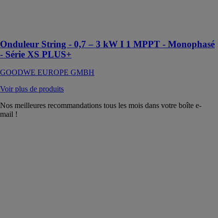
systèmes
photovoltaïques
résidentiels
Onduleur String - 0,7 – 3 kW I 1 MPPT - Monophasé
- Série XS PLUS+
GOODWE EUROPE GMBH
Voir plus de produits
Nos meilleures recommandations tous les mois dans votre boîte e-
mail !