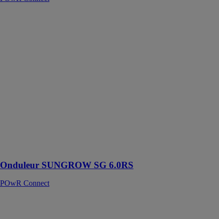
Onduleur
SUNGROW
SG 6.0RS
POwR
Connect
L'onduleur
SUNGROW
SG 6.0RS est
un dispositif
avancé destiné
à optimiser
l'efficacité des
installations
photovoltaïques
modernes
Onduleur SUNGROW SG 6.0RS
POwR Connect
RHEINZINK-
PV
Batiweb