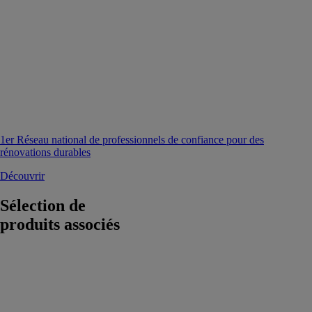
1er Réseau national de professionnels de confiance pour des
rénovations durables
Découvrir
Sélection de
produits associés
Natura liège
DEFI -
Houillères de
Cruéjouls