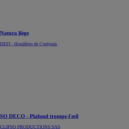
Natura’liège est
un enduit
correcteur
thermique et
acoustique
Natura liège
DEFI - Houillères de Cruéjouls
SO DECO -
Plafond
trompe-l'œil
CLIPSO
PRODUCTIONS
SAS
Bluffez les
visiteurs avec le
plafond
trompe-l’œil !
SO DECO - Plafond trompe-l'œil
CLIPSO PRODUCTIONS SAS