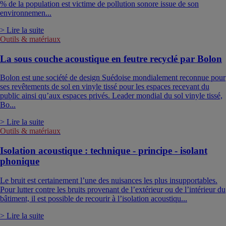
% de la population est victime de pollution sonore issue de son
environnemen...
> Lire la suite
Outils & matériaux
La sous couche acoustique en feutre recyclé par Bolon
Bolon est une société de design Suédoise mondialement reconnue pour
ses revêtements de sol en vinyle tissé pour les espaces recevant du
public ainsi qu’aux espaces privés. Leader mondial du sol vinyle tissé,
Bo...
> Lire la suite
Outils & matériaux
Isolation acoustique : technique - principe - isolant
phonique
Le bruit est certainement l’une des nuisances les plus insupportables.
Pour lutter contre les bruits provenant de l’extérieur ou de l’intérieur du
bâtiment, il est possible de recourir à l’isolation acoustiqu...
> Lire la suite