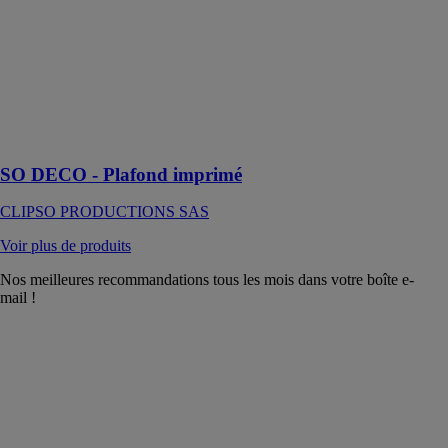
PRODUCTIONS
SAS
Créez un
plafond
imprimé à votre
image avec SO
DECO !
SO DECO - Plafond imprimé
CLIPSO PRODUCTIONS SAS
Voir plus de produits
Nos meilleures recommandations tous les mois dans votre boîte e-
mail !