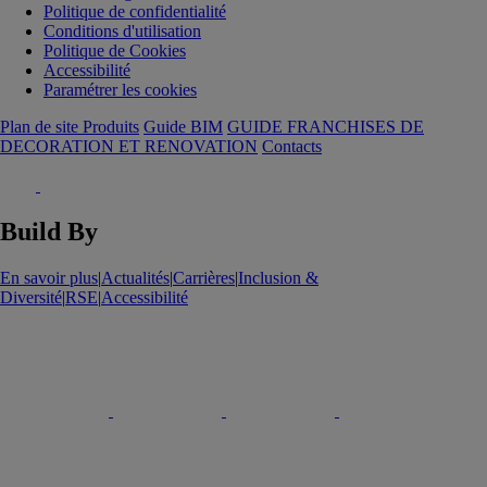
Politique de confidentialité
Conditions d'utilisation
Politique de Cookies
Accessibilité
Paramétrer les cookies
Plan de site Produits
Guide BIM
GUIDE FRANCHISES DE
DECORATION ET RENOVATION
Contacts
Build By
En savoir plus
|
Actualités
|
Carrières
|
Inclusion &
Diversité
|
RSE
|
Accessibilité