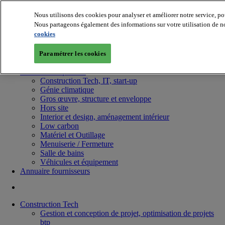
Nous utilisons des cookies pour analyser et améliorer notre service, po
Nous partageons également des informations sur votre utilisation de no
cookies
Paramétrer les cookies
Batiradio
Articles & expertises
Construction Tech, IT, start-up
Génie climatique
Gros œuvre, structure et enveloppe
Hors site
Interior et design, aménagement intérieur
Low carbon
Matériel et Outillage
Menuiserie / Fermeture
Salle de bains
Véhicules et équipement
Annuaire fournisseurs
Construction Tech
Gestion et conception de projet, optimisation de projets
btp