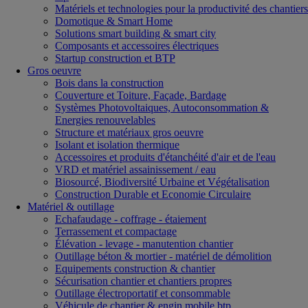
Matériels et technologies pour la productivité des chantiers
Domotique & Smart Home
Solutions smart building & smart city
Composants et accessoires électriques
Startup construction et BTP
Gros oeuvre
Bois dans la construction
Couverture et Toiture, Façade, Bardage
Systèmes Photovoltaiques, Autoconsommation &
Energies renouvelables
Structure et matériaux gros oeuvre
Isolant et isolation thermique
Accessoires et produits d'étanchéité d'air et de l'eau
VRD et matériel assainissement / eau
Biosourcé, Biodiversité Urbaine et Végétalisation
Construction Durable et Economie Circulaire
Matériel & outillage
Echafaudage - coffrage - étaiement
Terrassement et compactage
Élévation - levage - manutention chantier
Outillage béton & mortier - matériel de démolition
Equipements construction & chantier
Sécurisation chantier et chantiers propres
Outillage électroportatif et consommable
Véhicule de chantier & engin mobile btp