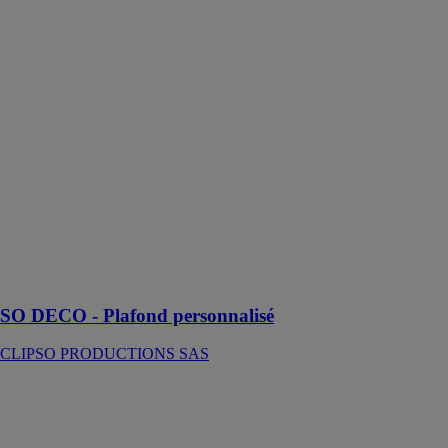
SO DECO -
Plafond
personnalisé
CLIPSO
PRODUCTIONS
SAS
Le plafond
tendu
personnalisé
SO DECO
pour une
décoration
totalement
maîtrisée !
SO DECO - Plafond personnalisé
CLIPSO PRODUCTIONS SAS
SO DECO -
Plafond
imprimé
CLIPSO