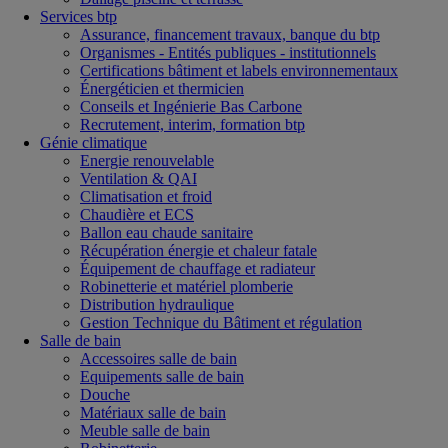
Services btp
Assurance, financement travaux, banque du btp
Organismes - Entités publiques - institutionnels
Certifications bâtiment et labels environnementaux
Énergéticien et thermicien
Conseils et Ingénierie Bas Carbone
Recrutement, interim, formation btp
Génie climatique
Energie renouvelable
Ventilation & QAI
Climatisation et froid
Chaudière et ECS
Ballon eau chaude sanitaire
Récupération énergie et chaleur fatale
Équipement de chauffage et radiateur
Robinetterie et matériel plomberie
Distribution hydraulique
Gestion Technique du Bâtiment et régulation
Salle de bain
Accessoires salle de bain
Equipements salle de bain
Douche
Matériaux salle de bain
Meuble salle de bain